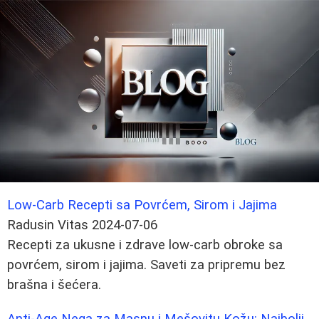
Low-Carb Recepti sa Povrćem, Sirom i Jajima
Radusin Vitas
2024-07-06
Recepti za ukusne i zdrave low-carb obroke sa
povrćem, sirom i jajima. Saveti za pripremu bez
brašna i šećera.
Anti-Age Nega za Masnu i Mešovitu Kožu: Najbolji