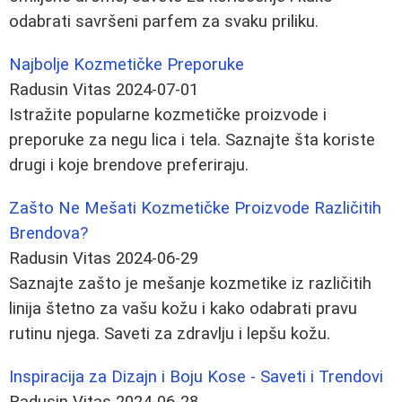
odabrati savršeni parfem za svaku priliku.
Najbolje Kozmetičke Preporuke
Radusin Vitas
2024-07-01
Istražite popularne kozmetičke proizvode i
preporuke za negu lica i tela. Saznajte šta koriste
drugi i koje brendove preferiraju.
Zašto Ne Mešati Kozmetičke Proizvode Različitih
Brendova?
Radusin Vitas
2024-06-29
Saznajte zašto je mešanje kozmetike iz različitih
linija štetno za vašu kožu i kako odabrati pravu
rutinu njega. Saveti za zdravlju i lepšu kožu.
Inspiracija za Dizajn i Boju Kose - Saveti i Trendovi
Radusin Vitas
2024-06-28