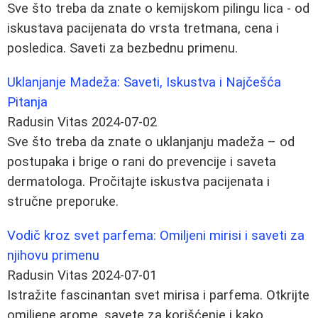
Sve što treba da znate o kemijskom pilingu lica - od
iskustava pacijenata do vrsta tretmana, cena i
posledica. Saveti za bezbednu primenu.
Uklanjanje Madeža: Saveti, Iskustva i Najčešća
Pitanja
Radusin Vitas
2024-07-02
Sve što treba da znate o uklanjanju madeža – od
postupaka i brige o rani do prevencije i saveta
dermatologa. Pročitajte iskustva pacijenata i
stručne preporuke.
Vodič kroz svet parfema: Omiljeni mirisi i saveti za
njihovu primenu
Radusin Vitas
2024-07-01
Istražite fascinantan svet mirisa i parfema. Otkrijte
omiljene arome, savete za korišćenje i kako