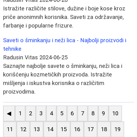
Istražite različite stilove, dužine i boje kose kroz
priče anonimnih korisnika. Saveti za održavanje,
farbanje i popularne frizure.
Saveti o šminkanju i neži lica - Najbolji proizvodi i
tehnike
Radusin Vitas
2024-06-25
Saznajte najbolje savete o šminkanju, neži lica i
korišćenju kozmetičkih proizvoda. Istražite
mišljenja i iskustva korisnika o različitim
proizvodima.
◀
1
2
3
4
5
6
7
8
9
10
11
12
13
14
15
16
17
18
19