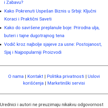
i Zabavu?
Kako Pokrenuti Uspešan Biznis u Srbiji: Ključni
Koraci i Praktični Saveti
Kako do savršene preplanule boje: Prirodna ulja,
buteri i tajne dugotrajnog tena
Vodič kroz najbolje sjajeve za usne: Postojanost,
Sjaj i Najpopularniji Proizvodi
O nama
|
Kontakt
|
Politika privatnosti
|
Uslovi
korišćenja
|
Marketinški servisi
Urednici i autori ne preuzimaju nikakvu odgovornost