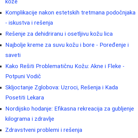
kože
Komplikacije nakon estetskih tretmana podočnjaka
- iskustva i rešenja
Rešenje za dehidriranu i osetljivu kožu lica
Najbolje kreme za suvu kožu i bore - Poređenje i
saveti
Kako Rešiti Problematičnu Kožu: Akne i Fleke -
Potpuni Vodič
Skljoctanje Zglobova: Uzroci, Rešenja i Kada
Posetiti Lekara
Nordijsko hodanje: Efikasna rekreacija za gubljenje
kilograma i zdravlje
Zdravstveni problemi i rešenja