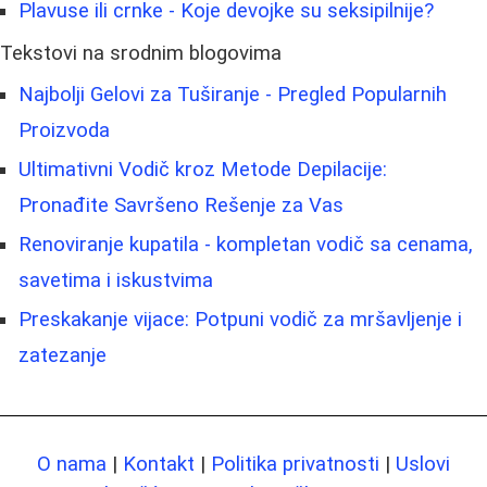
Plavuse ili crnke - Koje devojke su seksipilnije?
Tekstovi na srodnim blogovima
Najbolji Gelovi za Tuširanje - Pregled Popularnih
Proizvoda
Ultimativni Vodič kroz Metode Depilacije:
Pronađite Savršeno Rešenje za Vas
Renoviranje kupatila - kompletan vodič sa cenama,
savetima i iskustvima
Preskakanje vijace: Potpuni vodič za mršavljenje i
zatezanje
O nama
|
Kontakt
|
Politika privatnosti
|
Uslovi