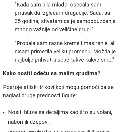
"Kada sam bila mlađa, osećala sam
pritisak da izgledam drugačije. Sada, sa
35 godina, shvatam da je samopouzdanje
mnogo važnije od veličine grudi."
"Probala sam razne kreme i masiranje, ali
nisam primetila veliku promenu. Možda je
najbolje prihvatiti sebe takve kakve smo."
Kako nositi odeću sa malim grudima?
Postoje stilski trikovi koji mogu pomoći da se
naglasi druge prednosti figure:
Nositi bluze sa detaljima kao što su volani,
nabori ili džepovi.