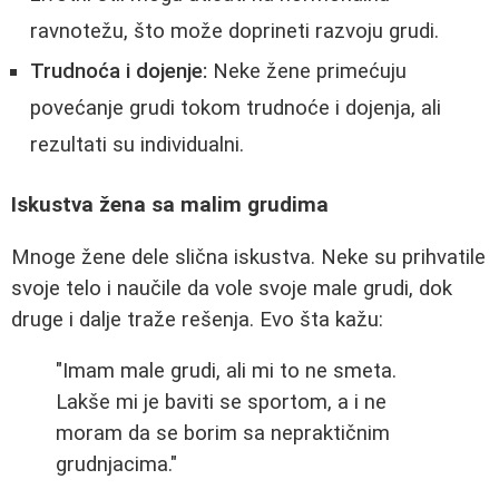
ravnotežu, što može doprineti razvoju grudi.
Trudnoća i dojenje:
Neke žene primećuju
povećanje grudi tokom trudnoće i dojenja, ali
rezultati su individualni.
Iskustva žena sa malim grudima
Mnoge žene dele slična iskustva. Neke su prihvatile
svoje telo i naučile da vole svoje male grudi, dok
druge i dalje traže rešenja. Evo šta kažu:
"Imam male grudi, ali mi to ne smeta.
Lakše mi je baviti se sportom, a i ne
moram da se borim sa nepraktičnim
grudnjacima."