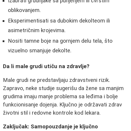
Izabrati grudnjake sa punjenjem ili čvrstim
oblikovanjem.
Eksperimentisati sa dubokim dekolteom ili
asimetričnim krojevima.
Nositi tamne boje na gornjem delu tela, što
vizuelno smanjuje dekolte.
Da li male grudi utiču na zdravlje?
Male grudi ne predstavljaju zdravstveni rizik.
Zapravo, neke studije sugerišu da žene sa manjim
grudima imaju manje problema sa leđima i bolje
funkcionisanje dojenja. Ključno je održavati zdrav
životni stil i redovne kontrole kod lekara.
Zaključak: Samopouzdanje je ključno