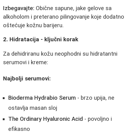
Izbegavajte:
Obične sapune, jake gelove sa
alkoholom i preterano pilingovanje koje dodatno
oštećuje kožnu barijeru.
2. Hidratacija - ključni korak
Za dehidriranu kožu neophodni su hidratantni
serumovi i kreme:
Najbolji serumovi:
Bioderma Hydrabio Serum
- brzo upija, ne
ostavlja masan sloj
The Ordinary Hyaluronic Acid
- povoljno i
efikasno