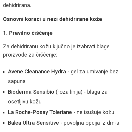
dehidrirana.
Osnovni koraci u nezi dehidrirane kože
1. Pravilno čišćenje
Za dehidriranu kožu ključno je izabrati blage
proizvode za čišćenje:
Avene Cleanance Hydra
- gel za umivanje bez
sapuna
Bioderma Sensibio
(roza linija) - blaga za
osetljivu kožu
La Roche-Posay Toleriane
- ne isušuje kožu
Balea Ultra Sensitive
- povoljna opcija iz dm-a