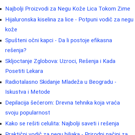
Najbolji Proizvodi za Negu Kože Lica Tokom Zime
Hijaluronska kiselina za lice - Potpuni vodič za negu
kože
Spušteni očni kapci - Da li postoje efikasna
rešenja?
Skljoctanje Zglobova: Uzroci, Rešenja i Kada
Posetiti Lekara
Radiotalasno Skidanje Mladeža u Beogradu -
Iskustva i Metode
Depilacija šećerom: Drevna tehnika koja vraća
svoju popularnost
Kako se rešiti celulita: Najbolji saveti i rešenja
Praktični vodič za negu biljaka - Prirodni načini za