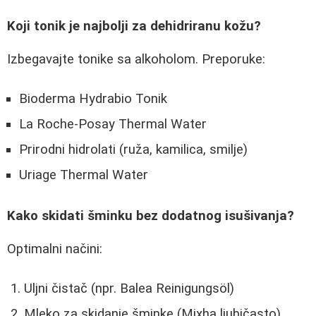
Koji tonik je najbolji za dehidriranu kožu?
Izbegavajte tonike sa alkoholom. Preporuke:
Bioderma Hydrabio Tonik
La Roche-Posay Thermal Water
Prirodni hidrolati (ruža, kamilica, smilje)
Uriage Thermal Water
Kako skidati šminku bez dodatnog isušivanja?
Optimalni načini:
Uljni čistač (npr. Balea Reinigungsöl)
Mleko za skidanje šminke (Mixha ljubičasto)