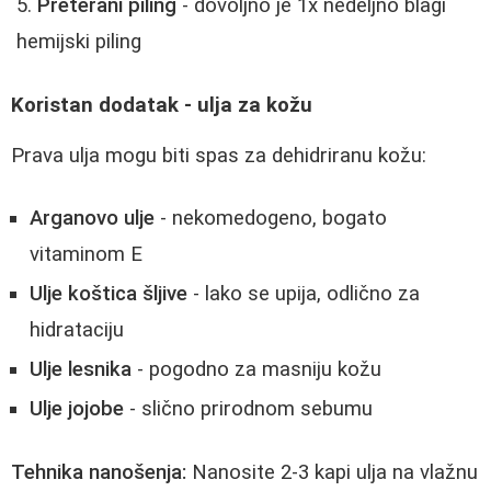
Preterani piling
- dovoljno je 1x nedeljno blagi
hemijski piling
Koristan dodatak - ulja za kožu
Prava ulja mogu biti spas za dehidriranu kožu:
Arganovo ulje
- nekomedogeno, bogato
vitaminom E
Ulje koštica šljive
- lako se upija, odlično za
hidrataciju
Ulje lesnika
- pogodno za masniju kožu
Ulje jojobe
- slično prirodnom sebumu
Tehnika nanošenja:
Nanosite 2-3 kapi ulja na vlažnu