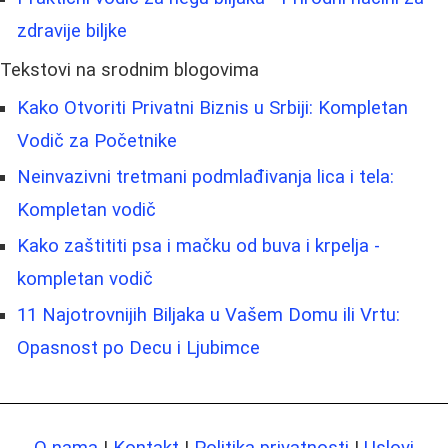
zdravije biljke
Tekstovi na srodnim blogovima
Kako Otvoriti Privatni Biznis u Srbiji: Kompletan
Vodič za Početnike
Neinvazivni tretmani podmlađivanja lica i tela:
Kompletan vodič
Kako zaštititi psa i mačku od buva i krpelja -
kompletan vodič
11 Najotrovnijih Biljaka u Vašem Domu ili Vrtu:
Opasnost po Decu i Ljubimce
O nama
|
Kontakt
|
Politika privatnosti
|
Uslovi