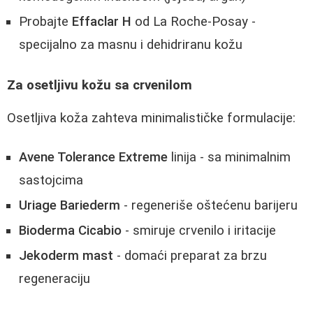
Probajte
Effaclar H
od La Roche-Posay -
specijalno za masnu i dehidriranu kožu
Za osetljivu kožu sa crvenilom
Osetljiva koža zahteva minimalističke formulacije:
Avene Tolerance Extreme
linija - sa minimalnim
sastojcima
Uriage Bariederm
- regeneriše oštećenu barijeru
Bioderma Cicabio
- smiruje crvenilo i iritacije
Jekoderm mast
- domaći preparat za brzu
regeneraciju