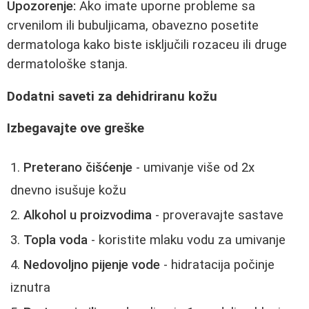
Upozorenje:
Ako imate uporne probleme sa
crvenilom ili bubuljicama, obavezno posetite
dermatologa kako biste isključili rozaceu ili druge
dermatološke stanja.
Dodatni saveti za dehidriranu kožu
Izbegavajte ove greške
Preterano čišćenje
- umivanje više od 2x
dnevno isušuje kožu
Alkohol u proizvodima
- proveravajte sastave
Topla voda
- koristite mlaku vodu za umivanje
Nedovoljno pijenje vode
- hidratacija počinje
iznutra