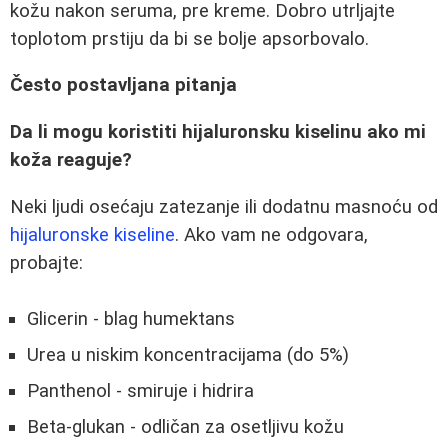
kožu nakon seruma, pre kreme. Dobro utrljajte
toplotom prstiju da bi se bolje apsorbovalo.
Često postavljana pitanja
Da li mogu koristiti hijaluronsku kiselinu ako mi
koža reaguje?
Neki ljudi osećaju zatezanje ili dodatnu masnoću od
hijaluronske kiseline
. Ako vam ne odgovara,
probajte:
Glicerin - blag humektans
Urea u niskim koncentracijama (do 5%)
Panthenol - smiruje i hidrira
Beta-glukan - odličan za osetljivu kožu