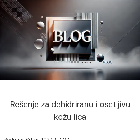
Rešenje za dehidriranu i osetljivu
kožu lica
Radusin Vitas
2024-07-27