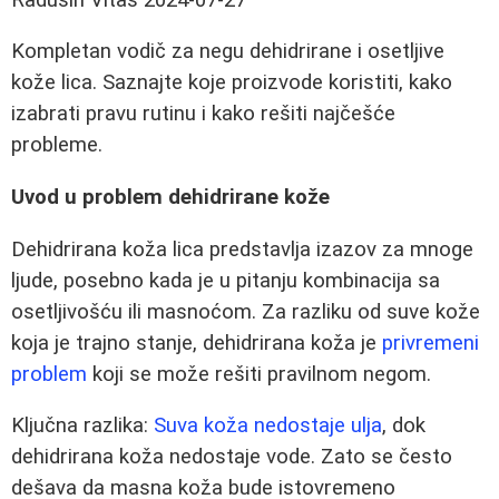
Kompletan vodič za negu dehidrirane i osetljive
kože lica. Saznajte koje proizvode koristiti, kako
izabrati pravu rutinu i kako rešiti najčešće
probleme.
Uvod u problem dehidrirane kože
Dehidrirana koža lica predstavlja izazov za mnoge
ljude, posebno kada je u pitanju kombinacija sa
osetljivošću ili masnoćom. Za razliku od suve kože
koja je trajno stanje, dehidrirana koža je
privremeni
problem
koji se može rešiti pravilnom negom.
Ključna razlika:
Suva koža nedostaje ulja
, dok
dehidrirana koža nedostaje vode. Zato se često
dešava da masna koža bude istovremeno