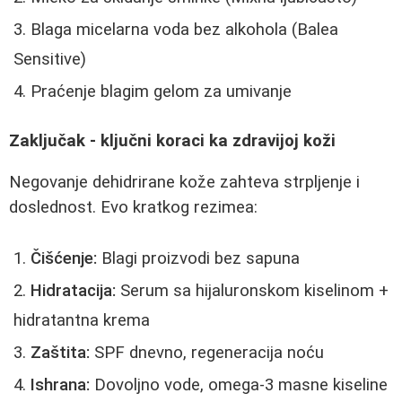
Blaga micelarna voda bez alkohola (Balea
Sensitive)
Praćenje blagim gelom za umivanje
Zaključak - ključni koraci ka zdravijoj koži
Negovanje dehidrirane kože zahteva strpljenje i
doslednost. Evo kratkog rezimea:
Čišćenje:
Blagi proizvodi bez sapuna
Hidratacija:
Serum sa hijaluronskom kiselinom +
hidratantna krema
Zaštita:
SPF dnevno, regeneracija noću
Ishrana:
Dovoljno vode, omega-3 masne kiseline