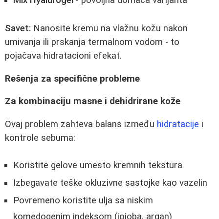
Mix Hyalurogel
- povoljna domaća varijanta
Savet:
Nanosite kremu na vlažnu kožu nakon
umivanja ili prskanja termalnom vodom - to
pojačava hidratacioni efekat.
Rešenja za specifične probleme
Za kombinaciju masne i dehidrirane kože
Ovaj problem zahteva balans između
hidratacije
i
kontrole sebuma:
Koristite gelove umesto kremnih tekstura
Izbegavate teške okluzivne sastojke kao vazelin
Povremeno koristite ulja sa niskim
komedogenim indeksom (jojoba, argan)