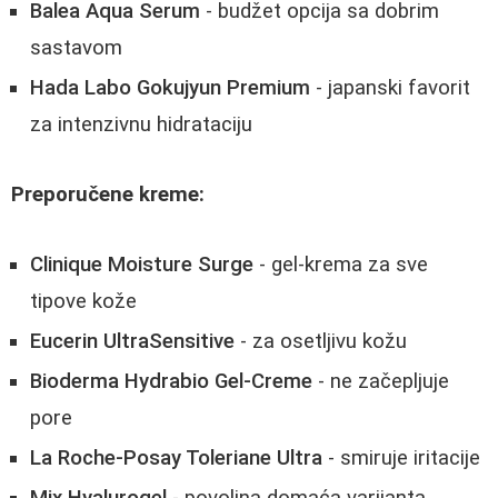
Balea Aqua Serum
- budžet opcija sa dobrim
sastavom
Hada Labo Gokujyun Premium
- japanski favorit
za intenzivnu hidrataciju
Preporučene kreme:
Clinique Moisture Surge
- gel-krema za sve
tipove kože
Eucerin UltraSensitive
- za osetljivu kožu
Bioderma Hydrabio Gel-Creme
- ne začepljuje
pore
La Roche-Posay Toleriane Ultra
- smiruje iritacije