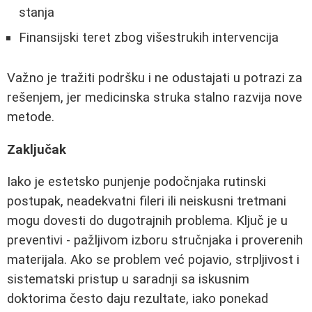
stanja
Finansijski teret zbog višestrukih intervencija
Važno je tražiti podršku i ne odustajati u potrazi za
rešenjem, jer medicinska struka stalno razvija nove
metode.
Zaključak
Iako je estetsko punjenje podočnjaka rutinski
postupak, neadekvatni fileri ili neiskusni tretmani
mogu dovesti do dugotrajnih problema. Ključ je u
preventivi - pažljivom izboru stručnjaka i proverenih
materijala. Ako se problem već pojavio, strpljivost i
sistematski pristup u saradnji sa iskusnim
doktorima često daju rezultate, iako ponekad