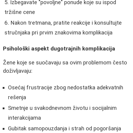
Izbegavate "povoljne" ponude koje su ispod
tržišne cene
Nakon tretmana, pratite reakcije i konsultujte
stručnjaka pri prvim znakovima komplikacija
Psihološki aspekt dugotrajnih komplikacija
Žene koje se suočavaju sa ovim problemom često
doživljavaju:
Osećaj frustracije zbog nedostatka adekvatnih
rešenja
Smetnje u svakodnevnom životu i socijalnim
interakcijama
Gubitak samopouzdanja i strah od pogoršanja