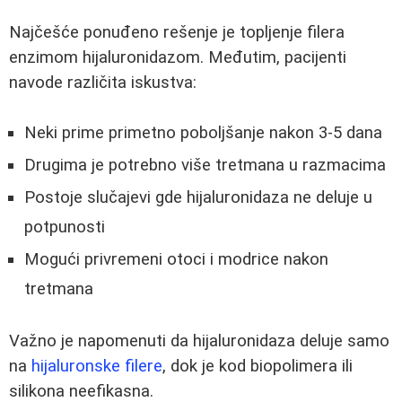
Najčešće ponuđeno rešenje je topljenje filera
enzimom hijaluronidazom. Međutim, pacijenti
navode različita iskustva:
Neki prime primetno poboljšanje nakon 3-5 dana
Drugima je potrebno više tretmana u razmacima
Postoje slučajevi gde hijaluronidaza ne deluje u
potpunosti
Mogući privremeni otoci i modrice nakon
tretmana
Važno je napomenuti da hijaluronidaza deluje samo
na
hijaluronske filere
, dok je kod biopolimera ili
silikona neefikasna.