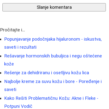
Slanje komentara
Pročitajte i...
Popunjavanje podočnjaka hijaluronom - iskustva,
saveti i rezultati
Rešavanje hormonskih bubuljica i negu oštećene
kože
Rešenje za dehidriranu i osetljivu kožu lica
Najbolje kreme za suvu kožu i bore - Poređenje i
saveti
Kako Rešiti Problematičnu Kožu: Akne i Fleke -
Potpuni Vodič