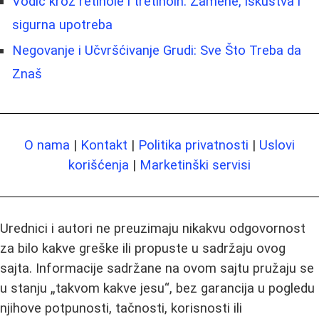
Vodič kroz retinole i tretinoin: Zamene, iskustva i
sigurna upotreba
Negovanje i Učvršćivanje Grudi: Sve Što Treba da
Znaš
O nama
|
Kontakt
|
Politika privatnosti
|
Uslovi
korišćenja
|
Marketinški servisi
Urednici i autori ne preuzimaju nikakvu odgovornost
za bilo kakve greške ili propuste u sadržaju ovog
sajta. Informacije sadržane na ovom sajtu pružaju se
u stanju „takvom kakve jesu“, bez garancija u pogledu
njihove potpunosti, tačnosti, korisnosti ili