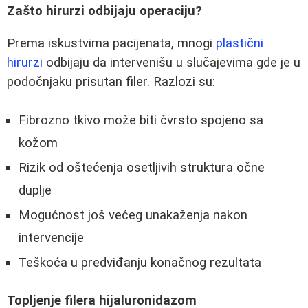
Zašto hirurzi odbijaju operaciju?
Prema iskustvima pacijenata, mnogi
plastični
hirurzi
odbijaju da intervenišu u slučajevima gde je u
podočnjaku prisutan filer. Razlozi su:
Fibrozno tkivo može biti čvrsto spojeno sa
kožom
Rizik od oštećenja osetljivih struktura očne
duplje
Mogućnost još većeg unakaženja nakon
intervencije
Teškoća u predviđanju konačnog rezultata
Topljenje filera hijaluronidazom