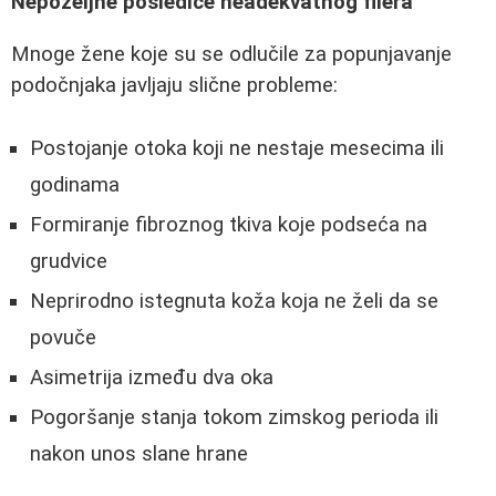
Nepoželjne posledice neadekvatnog filera
Mnoge žene koje su se odlučile za popunjavanje
podočnjaka javljaju slične probleme:
Postojanje otoka koji ne nestaje mesecima ili
godinama
Formiranje fibroznog tkiva koje podseća na
grudvice
Neprirodno istegnuta koža koja ne želi da se
povuče
Asimetrija između dva oka
Pogoršanje stanja tokom zimskog perioda ili
nakon unos slane hrane