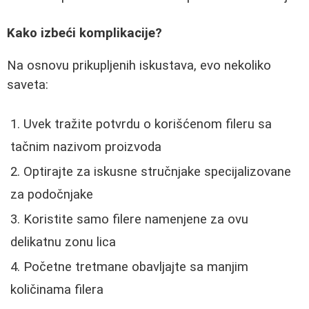
Kako izbeći komplikacije?
Na osnovu prikupljenih iskustava, evo nekoliko
saveta:
Uvek tražite potvrdu o korišćenom fileru sa
tačnim nazivom proizvoda
Optirajte za iskusne stručnjake specijalizovane
za podočnjake
Koristite samo filere namenjene za ovu
delikatnu zonu lica
Početne tretmane obavljajte sa manjim
količinama filera