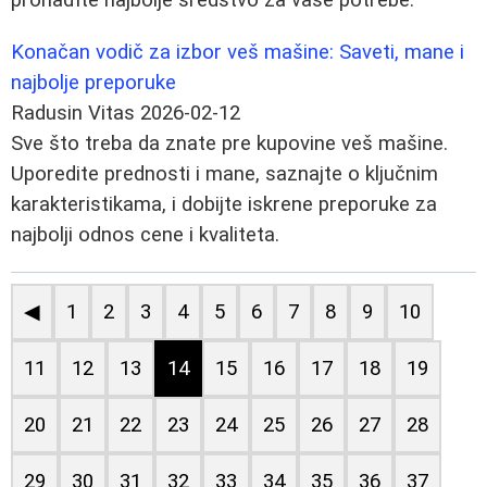
Konačan vodič za izbor veš mašine: Saveti, mane i
najbolje preporuke
Radusin Vitas
2026-02-12
Sve što treba da znate pre kupovine veš mašine.
Uporedite prednosti i mane, saznajte o ključnim
karakteristikama, i dobijte iskrene preporuke za
najbolji odnos cene i kvaliteta.
◀
1
2
3
4
5
6
7
8
9
10
11
12
13
14
15
16
17
18
19
20
21
22
23
24
25
26
27
28
29
30
31
32
33
34
35
36
37