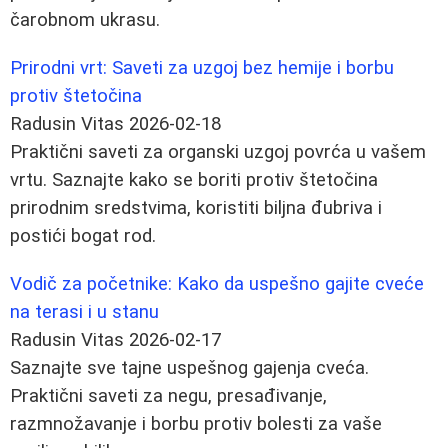
čarobnom ukrasu.
Prirodni vrt: Saveti za uzgoj bez hemije i borbu
protiv štetočina
Radusin Vitas
2026-02-18
Praktični saveti za organski uzgoj povrća u vašem
vrtu. Saznajte kako se boriti protiv štetočina
prirodnim sredstvima, koristiti biljna đubriva i
postići bogat rod.
Vodič za početnike: Kako da uspešno gajite cveće
na terasi i u stanu
Radusin Vitas
2026-02-17
Saznajte sve tajne uspešnog gajenja cveća.
Praktični saveti za negu, presađivanje,
razmnožavanje i borbu protiv bolesti za vaše