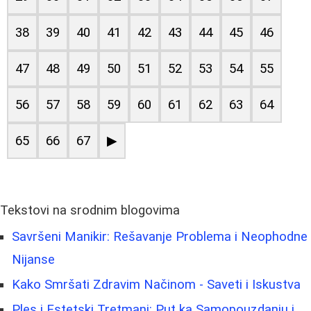
38
39
40
41
42
43
44
45
46
47
48
49
50
51
52
53
54
55
56
57
58
59
60
61
62
63
64
65
66
67
▶
Tekstovi na srodnim blogovima
Savršeni Manikir: Rešavanje Problema i Neophodne
Nijanse
Kako Smršati Zdravim Načinom - Saveti i Iskustva
Ples i Estetski Tretmani: Put ka Samopouzdanju i