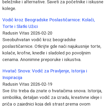
beležnike i alternative. Saveti za početnike i iskusne
kolege.
Vodič kroz Beogradske Poslastičarnice: Kolači,
Torte i Slatki Užici
Radusin Vitas
2026-02-20
Sveobuhvatan vodič kroz beogradske
poslastičarnice. Otkrijte gde naći najukusnije torte,
kolače, krofne, knedle i sladoled po povoljnim
cenama. Anonimne preporuke i iskustva.
Hvatač Snova: Vodič za Pravljenje, Istorija i
Inspiracija
Radusin Vitas
2026-02-19
Sve što treba da znate o hvatačima snova. Istorija,
simbolika, detaljan vodič za izradu, kreativne ideje i
priča o zajednici koja deli strast prema ovom