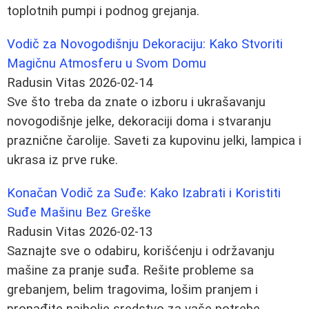
toplotnih pumpi i podnog grejanja.
Vodič za Novogodišnju Dekoraciju: Kako Stvoriti
Magičnu Atmosferu u Svom Domu
Radusin Vitas
2026-02-14
Sve što treba da znate o izboru i ukrašavanju
novogodišnje jelke, dekoraciji doma i stvaranju
praznične čarolije. Saveti za kupovinu jelki, lampica i
ukrasa iz prve ruke.
Konačan Vodič za Suđe: Kako Izabrati i Koristiti
Suđe Mašinu Bez Greške
Radusin Vitas
2026-02-13
Saznajte sve o odabiru, korišćenju i održavanju
mašine za pranje suđa. Rešite probleme sa
grebanjem, belim tragovima, lošim pranjem i
pronađite najbolje sredstvo za vaše potrebe.