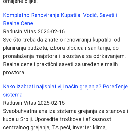
omiljene biljke.
Kompletno Renoviranje Kupatila: Vodič, Saveti i
Realne Cene
Radusin Vitas
2026-02-16
Sve što treba da znate o renoviranju kupatila: od
planiranja budžeta, izbora pločica i sanitarija, do
pronalaženja majstora i iskustava sa održavanjem.
Realne cene i praktični saveti za uređenje malih
prostora.
Kako izabrati najisplativiji način grejanja? Poređenje
sistema
Radusin Vitas
2026-02-15
Sveobuhvatna analiza sistema grejanja za stanove i
kuće u Srbiji. Uporedite troškove i efikasnost
centralnog grejanja, TA peći, inverter klima,