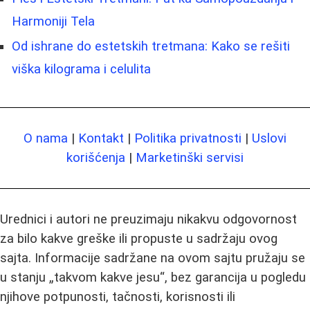
Harmoniji Tela
Od ishrane do estetskih tretmana: Kako se rešiti
viška kilograma i celulita
O nama
|
Kontakt
|
Politika privatnosti
|
Uslovi
korišćenja
|
Marketinški servisi
Urednici i autori ne preuzimaju nikakvu odgovornost
za bilo kakve greške ili propuste u sadržaju ovog
sajta. Informacije sadržane na ovom sajtu pružaju se
u stanju „takvom kakve jesu“, bez garancija u pogledu
njihove potpunosti, tačnosti, korisnosti ili