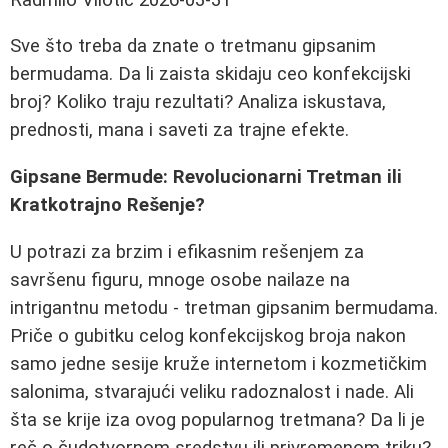
Sve što treba da znate o tretmanu gipsanim
bermudama. Da li zaista skidaju ceo konfekcijski
broj? Koliko traju rezultati? Analiza iskustava,
prednosti, mana i saveti za trajne efekte.
Gipsane Bermude: Revolucionarni Tretman ili
Kratkotrajno Rešenje?
U potrazi za brzim i efikasnim rešenjem za
savršenu figuru, mnoge osobe nailaze na
intrigantnu metodu - tretman gipsanim bermudama.
Priče o gubitku celog konfekcijskog broja nakon
samo jedne sesije kruže internetom i kozmetičkim
salonima, stvarajući veliku radoznalost i nade. Ali
šta se krije iza ovog popularnog tretmana? Da li je
reč o čudotvornom sredstvu ili privremenom triku?