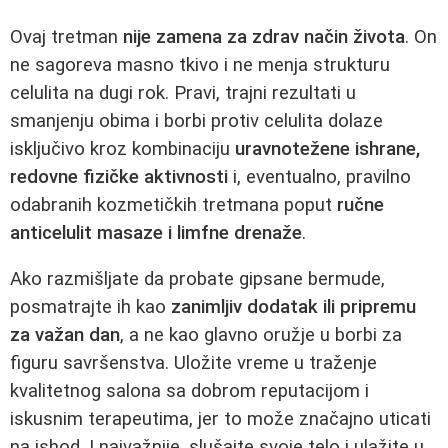
Ovaj tretman
nije zamena za zdrav način života
. On
ne sagoreva masno tkivo i ne menja strukturu
celulita na dugi rok. Pravi, trajni rezultati u
smanjenju obima i borbi protiv celulita dolaze
isključivo kroz kombinaciju
uravnotežene ishrane,
redovne fizičke aktivnosti
i, eventualno, pravilno
odabranih kozmetičkih tretmana poput
ručne
anticelulit masaze i limfne drenaže
.
Ako razmišljate da probate gipsane bermude,
posmatrajte ih kao
zanimljiv dodatak ili pripremu
za važan dan
, a ne kao glavno oružje u borbi za
figuru savršenstva. Uložite vreme u traženje
kvalitetnog salona sa dobrom reputacijom i
iskusnim terapeutima, jer to može značajno uticati
na ishod. I najvažnije, slušajte svoje telo i ulažite u