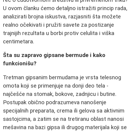
U ovom članku ćemo detaljno istražiti princip rada,
analizirati brojna iskustva, razjasniti šta možete
realno očekivati i pružiti savete za postizanje
trajnijih rezultata u borbi protiv celulita i viška
centimetara.
Šta su zapravo gipsane bermude i kako
funkcionišu?
Tretman gipsanim bermudama je vrsta telesnog
omota koji se primenjuje na donji deo tela -
najčešće na stomak, bokove, zadnjicu i butine.
Postupak obično podrazumeva nanošenje
specijalnih preparata, crema ili gelova sa aktivnim
sastojcima, a zatim se na tretiranu oblast nanosi
mešavina na bazi gipsa ili drugog materijala koji se