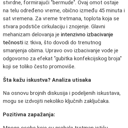
stvrdne, formirajući "bermude". Ovaj omot ostaje
na telu određeno vreme, obično između 45 minuta i
sat vremena. Za vreme tretmana, toplota koja se
stvara podstiče cirkulaciju i znojenje. Glavni
mehanizam delovanja je
intenzivno izbacivanje
tečnosti
iz tkiva, što dovodi do trenutnog
smanjenja obima. Upravo ovo izbacivanje vode je
odgovorno za efekat "gubitka konfekcijskog broja"
koji se toliko često promoviše.
Šta kažu iskustva? Analiza utisaka
Na osnovu brojnih diskusija i podeljenih iskustava,
mogu se izdvojiti nekoliko ključnih zaključaka.
Pozitivna zapažanja:
Mnoge osobe koje su probale tretman ističu