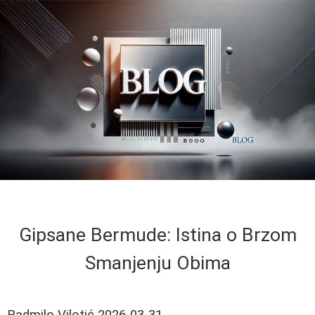
Gipsane Bermude: Istina o Brzom
Smanjenju Obima
Radmilo Vilotić
2026-03-31