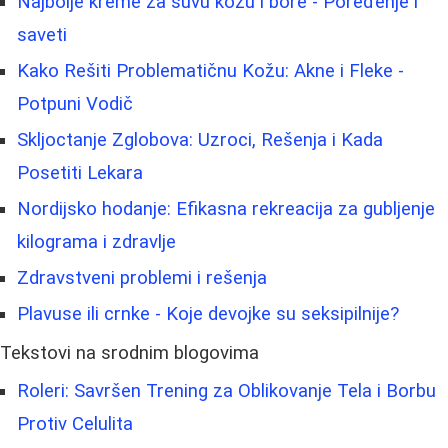
Najbolje kreme za suvu kožu i bore - Poređenje i
saveti
Kako Rešiti Problematičnu Kožu: Akne i Fleke -
Potpuni Vodič
Skljoctanje Zglobova: Uzroci, Rešenja i Kada
Posetiti Lekara
Nordijsko hodanje: Efikasna rekreacija za gubljenje
kilograma i zdravlje
Zdravstveni problemi i rešenja
Plavuse ili crnke - Koje devojke su seksipilnije?
Tekstovi na srodnim blogovima
Roleri: Savršen Trening za Oblikovanje Tela i Borbu
Protiv Celulita