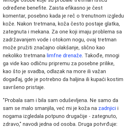
određene benefite. Zaista efikasno je čest
komentar, posebno kada je reč o trenutnom izgledu
kože. Nakon tretmana, koža često postaje glatka,
zategnuta i mekana. Za one koji imaju problema sa
zadržavanjem vode i otokom nogu, ovaj tretman
može pružiti značajno olakšanje, slično kao
nekoliko tretmana
limfne drenaže
. Takođe, mnogi
ga vide kao odličnu pripremu za posebne prilike,
kao što je svadba, odlazak na more ili važan
događaj, gde je potrebno da haljina ili kupaći kostim
savršeno pristaje.
"Probala sam i bila sam oduševljena. Ne samo da
sam se malo smanjila, već mi je koža na
zadnjici
i
nogama izgledala potpuno drugačije - zategnuto,
zdravo," navodi jedna od osoba. Druga potvrđuje: