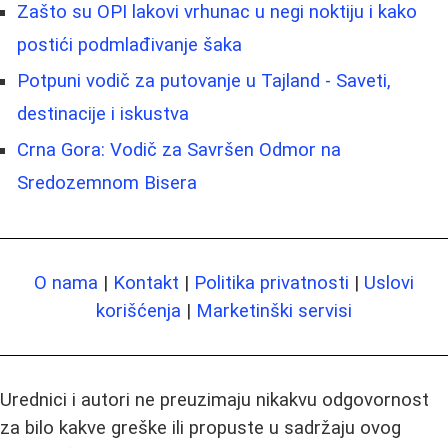
Zašto su OPI lakovi vrhunac u negi noktiju i kako
postići podmlađivanje šaka
Potpuni vodič za putovanje u Tajland - Saveti,
destinacije i iskustva
Crna Gora: Vodič za Savršen Odmor na
Sredozemnom Bisera
O nama
|
Kontakt
|
Politika privatnosti
|
Uslovi
korišćenja
|
Marketinški servisi
Urednici i autori ne preuzimaju nikakvu odgovornost
za bilo kakve greške ili propuste u sadržaju ovog