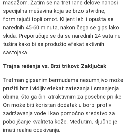
masažom. Zatim se na tretirane delove nanosi
specijalna mešavina koja se brzo stvrdne,
formirajući topli omot. Klijent leži i opušta se
narednih 45-60 minuta, nakon čega se gips lako
skida. Preporučuje se da se narednih 24 sata ne
tušira kako bi se produžio efekat aktivnih
sastojaka.
Trajna rešenja vs. Brzi trikovi: Zaključak
Tretman gipsanim bermudama nesumnjivo može
pružiti
brz i vidljiv efekat zatezanja i smanjenja
obima
, što ga čini atraktivnim za posebne prilike.
On može biti koristan dodatak u borbi protiv
zadržavanja vode i kao pomoćno sredstvo za
poboljšanje kvaliteta kože. Međutim, ključno je
imati realna očekivanja.