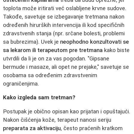
toplota može iritirati već oslabljene krvne sudove.
Takođe, savetuje se izbegavanje tretmana nakon
određenih hirurških intervencija ili kod specifičnih
zdravstvenih stanja (npr. srčane bolesti, problemi
sa bubrezima). Uvek je
neophodno konzultovati se
sa lekarom ili terapeutom pre tretmana
kako biste
utvrdili da li je on za vas pogodan. "Gipsane
bermude i masaze, ali opet ne prejake," savetuje se
osobama sa određenim zdravstvenim
ograničenjima.
Kako izgleda sam tretman?
Postupak je obično opisan kao prijatan i opuštajući.
Nakon čišćenja kože, terapeut nanosi seriju
preparata za aktivaciju
, često praćenih kratkom