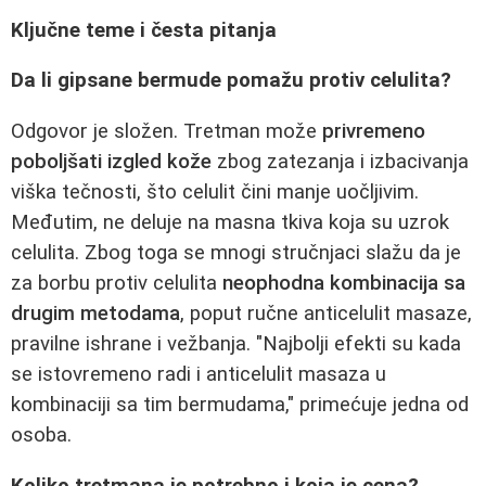
Ključne teme i česta pitanja
Da li gipsane bermude pomažu protiv celulita?
Odgovor je složen. Tretman može
privremeno
poboljšati izgled kože
zbog zatezanja i izbacivanja
viška tečnosti, što celulit čini manje uočljivim.
Međutim, ne deluje na masna tkiva koja su uzrok
celulita. Zbog toga se mnogi stručnjaci slažu da je
za borbu protiv celulita
neophodna kombinacija sa
drugim metodama
, poput ručne anticelulit masaze,
pravilne ishrane i vežbanja. "Najbolji efekti su kada
se istovremeno radi i anticelulit masaza u
kombinaciji sa tim bermudama," primećuje jedna od
osoba.
Koliko tretmana je potrebno i koja je cena?