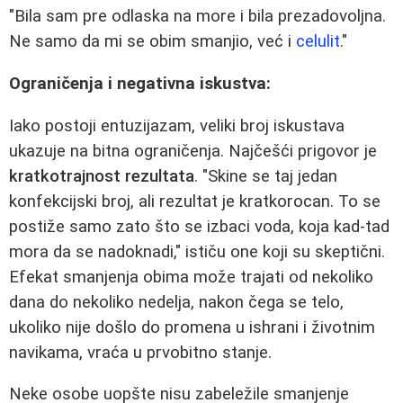
"Bila sam pre odlaska na more i bila prezadovoljna.
Ne samo da mi se obim smanjio, već i
celulit
."
Ograničenja i negativna iskustva:
Iako postoji entuzijazam, veliki broj iskustava
ukazuje na bitna ograničenja. Najčešći prigovor je
kratkotrajnost rezultata
. "Skine se taj jedan
konfekcijski broj, ali rezultat je kratkorocan. To se
postiže samo zato što se izbaci voda, koja kad-tad
mora da se nadoknadi," ističu one koji su skeptični.
Efekat smanjenja obima može trajati od nekoliko
dana do nekoliko nedelja, nakon čega se telo,
ukoliko nije došlo do promena u ishrani i životnim
navikama, vraća u prvobitno stanje.
Neke osobe uopšte nisu zabeležile smanjenje