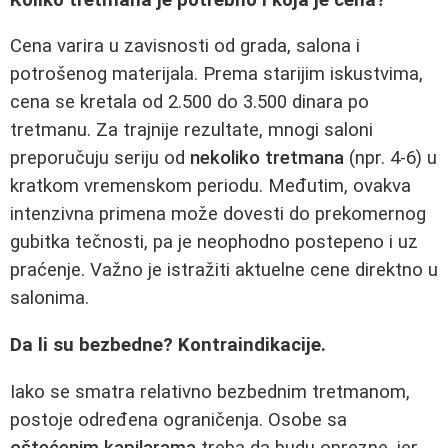
Cena varira u zavisnosti od grada, salona i
potrošenog materijala. Prema starijim iskustvima,
cena se kretala od 2.500 do 3.500 dinara po
tretmanu. Za trajnije rezultate, mnogi saloni
preporučuju seriju od
nekoliko tretmana
(npr. 4-6) u
kratkom vremenskom periodu. Međutim, ovakva
intenzivna primena može dovesti do prekomernog
gubitka tečnosti, pa je neophodno postepeno i uz
praćenje. Važno je istražiti aktuelne cene direktno u
salonima.
Da li su bezbedne? Kontraindikacije.
Iako se smatra relativno bezbednim tretmanom,
postoje određena ograničenja. Osobe sa
oštećenim kapilarama
treba da budu oprezne, jer