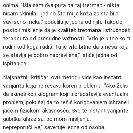
obima. "Išla sam dva puta na taj tretman - ništa
nisam skinula... jedino što mi je koža zaista bila
savršeno meka," podelila je jedna od njih. Takođe,
postoji mišljenje da je
kvalitet tretmana i stručnost
terapeuta od presudne važnosti
. "Vrlo je bitno ko ti
radi i kod koga radiš. Tu je vrlo bitno da smeša koja
se stavlja je dobro napravljena," ističe jedna od
ispitanica.
Najsnažniji kritičari ovu metodu vide kao
instant
varijantu
koja ne rešava koren problema. "Ako želiš
da skineš koji kilogram koji ti predstavlja eventualni
problem, pokušaj da to rešiš korigovanjem ishrane i
jačom fizičkom aktivnošću. Sve te instant varijante
gubitka kilaže su, po mom mišljenju,
nepreporučljive," savetuje jedna od osoba.