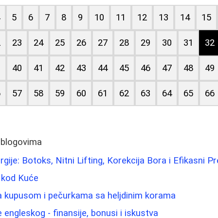
4
5
6
7
8
9
10
11
12
13
14
15
2
23
24
25
26
27
28
29
30
31
32
9
40
41
42
43
44
45
46
47
48
49
6
57
58
59
60
61
62
63
64
65
66
 blogovima
urgije: Botoks, Nitni Lifting, Korekcija Bora i Efikasni P
 kod Kuće
sa kupusom i pečurkama sa heljdinim korama
engleskog - finansije, bonusi i iskustva