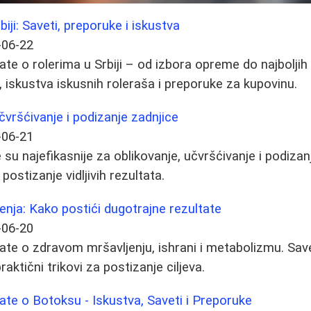
biji: Saveti, preporuke i iskustva
-06-22
ate o rolerima u Srbiji – od izbora opreme do najboljih
, iskustva iskusnih roleraša i preporuke za kupovinu.
čvršćivanje i podizanje zadnjice
-06-21
su najefikasnije za oblikovanje, učvršćivanje i podizan
 postizanje vidljivih rezultata.
enja: Kako postići dugotrajne rezultate
-06-20
ate o zdravom mršavljenju, ishrani i metabolizmu. Savet
raktični trikovi za postizanje ciljeva.
ate o Botoksu - Iskustva, Saveti i Preporuke