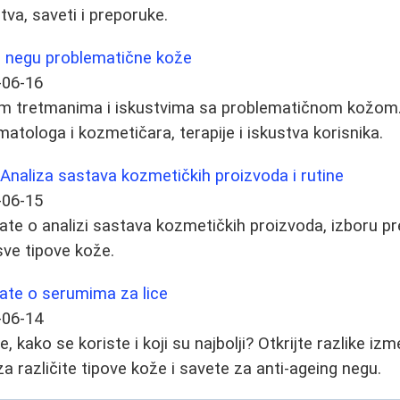
tva, saveti i preporuke.
 negu problematične kože
-06-16
m tretmanima i iskustvima sa problematičnom kožom. 
atologa i kozmetičara, terapije i iskustva korisnika.
: Analiza sastava kozmetičkih proizvoda i rutine
-06-15
ate o analizi sastava kozmetičkih proizvoda, izboru pre
 sve tipove kože.
ate o serumima za lice
-06-14
e, kako se koriste i koji su najbolji? Otkrijte razlike i
a različite tipove kože i savete za anti-ageing negu.