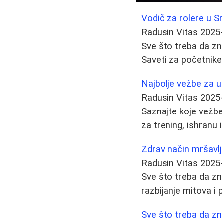
Vodič za rolere u Sr
Radusin Vitas
2025
Sve što treba da zn
Saveti za početnike
Najbolje vežbe za u
Radusin Vitas
2025
Saznajte koje vežbe 
za trening, ishranu i
Zdrav način mršavlj
Radusin Vitas
2025
Sve što treba da zn
razbijanje mitova i p
Sve što treba da zn