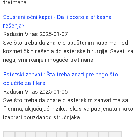
tretmana.
Spušteni očni kapci - Da li postoje efikasna
rešenja?
Radusin Vitas
2025-01-07
Sve što treba da znate o spuštenim kapcima - od
kozmetičkih rešenja do estetske hirurgije. Saveti za
negu, sminkanje i moguće tretmane.
Estetski zahvati: Šta treba znati pre nego što
odlučite za filere
Radusin Vitas
2025-01-06
Sve što treba da znate o estetskim zahvatima sa
filerima, uključujući rizike, iskustva pacijenata i kako
izabrati pouzdanog stručnjaka.