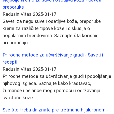
preporuke
Radusin Vitas
2025-01-17
Saveti za negu suve i osetljive kože, preporuke
kremi za različite tipove kože i diskusija o
popularnim brendovima. Saznajte šta korisnici
preporučuju.
Prirodne metode za učvršćivanje grudi - Saveti i
recepti
Radusin Vitas
2025-01-17
Prirodne metode za učvršćivanje grudi i poboljšanje
njihovog izgleda. Saznajte kako krastavac,
žumance i belance mogu pomoći u održavanju
čvrstoće kože.
Sve što treba da znate pre tretmana hijaluronom -