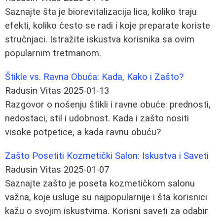
Saznajte šta je biorevitalizacija lica, koliko traju
efekti, koliko često se radi i koje preparate koriste
stručnjaci. Istražite iskustva korisnika sa ovim
popularnim tretmanom.
Štikle vs. Ravna Obuća: Kada, Kako i Zašto?
Radusin Vitas
2025-01-13
Razgovor o nošenju štikli i ravne obuće: prednosti,
nedostaci, stil i udobnost. Kada i zašto nositi
visoke potpetice, a kada ravnu obuću?
Zašto Posetiti Kozmetički Salon: Iskustva i Saveti
Radusin Vitas
2025-01-07
Saznajte zašto je poseta kozmetičkom salonu
važna, koje usluge su najpopularnije i šta korisnici
kažu o svojim iskustvima. Korisni saveti za odabir