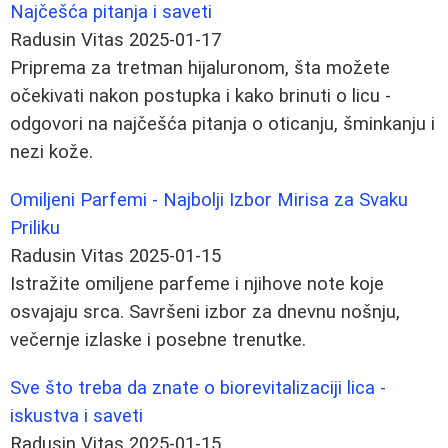
Najčešća pitanja i saveti
Radusin Vitas
2025-01-17
Priprema za tretman hijaluronom, šta možete
očekivati nakon postupka i kako brinuti o licu -
odgovori na najčešća pitanja o oticanju, šminkanju i
nezi kože.
Omiljeni Parfemi - Najbolji Izbor Mirisa za Svaku
Priliku
Radusin Vitas
2025-01-15
Istražite omiljene parfeme i njihove note koje
osvajaju srca. Savršeni izbor za dnevnu nošnju,
večernje izlaske i posebne trenutke.
Sve što treba da znate o biorevitalizaciji lica -
iskustva i saveti
Radusin Vitas
2025-01-15