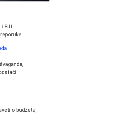
i B.U.
preporuke.
oda
ašvagande,
podstaći
aveti o budžetu,