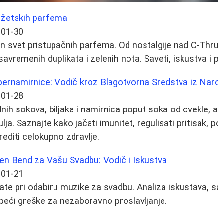
džetskih parfema
-01-30
an svet pristupačnih parfema. Od nostalgije nad C-Thru 
vremenih duplikata i zelenih nota. Saveti, iskustva i 
 Supernamirnice: Vodič kroz Blagotvorna Sredstva iz Nar
-01-28
dnih sokova, biljaka i namirnica poput soka od cvekle, 
ja. Saznajte kako jačati imunitet, regulisati pritisak, 
editi celokupno zdravlje.
šen Bend za Vašu Svadbu: Vodič i Iskustva
-01-21
ate pri odabiru muzike za svadbu. Analiza iskustava, s
zbeći greške za nezaboravno proslavljanje.