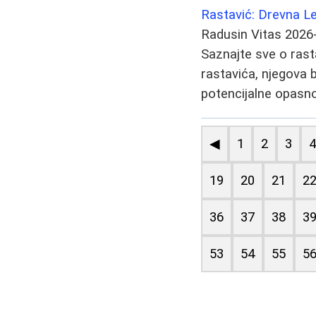
Rastavić: Drevna Lek
Radusin Vitas
2026
Saznajte sve o rastav
rastavića, njegova b
potencijalne opasno
◀
1
2
3
19
20
21
2
36
37
38
3
53
54
55
5