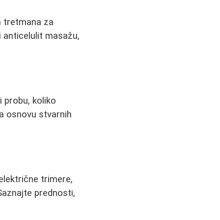
ih tretmana za
 anticelulit masažu,
 probu, koliko
na osnovu stvarnih
lektrične trimere,
Saznajte prednosti,