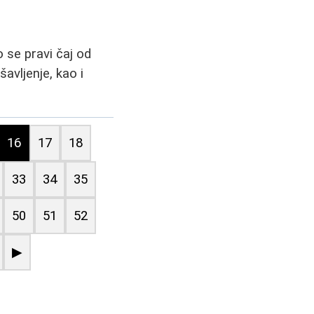
o se pravi čaj od
avljenje, kao i
16
17
18
33
34
35
50
51
52
▶