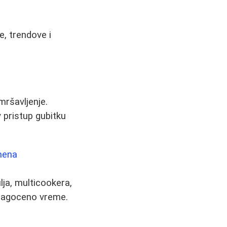
e, trendove i
mršavljenje.
 pristup gubitku
emena
lja, multicookera,
dragoceno vreme.