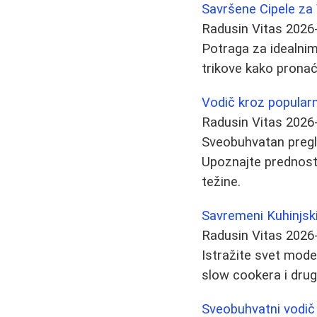
Savršene Cipele za 
Radusin Vitas
2026
Potraga za idealnim
trikove kako pronaći
Vodič kroz popularn
Radusin Vitas
2026
Sveobuhvatan pregle
Upoznajte prednosti
težine.
Savremeni Kuhinjski
Radusin Vitas
2026
Istražite svet moder
slow cookera i drug
Sveobuhvatni vodič