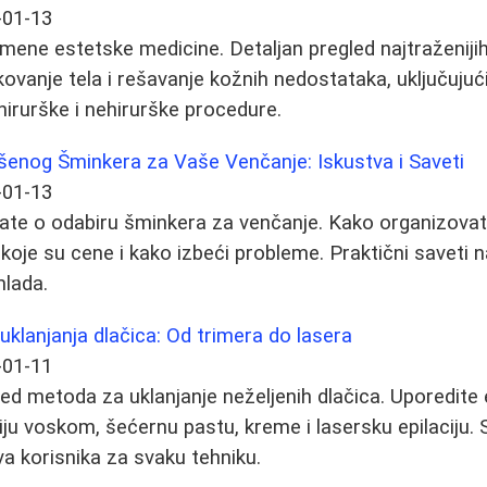
-01-13
emene estetske medicine. Detaljan pregled najtraženij
ovanje tela i rešavanje kožnih nedostataka, uključujući
hirurške i nehirurške procedure.
šenog Šminkera za Vaše Venčanje: Iskustva i Saveti
-01-13
ate o odabiru šminkera za venčanje. Kako organizovati
 koje su cene i kako izbeći probleme. Praktični saveti 
mlada.
klanjanja dlačica: Od trimera do lasera
-01-11
d metoda za uklanjanje neželjenih dlačica. Uporedite e
iju voskom, šećernu pastu, kreme i lasersku epilaciju. 
va korisnika za svaku tehniku.