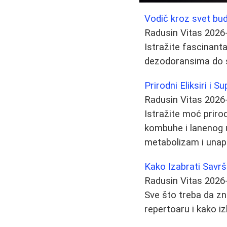
Vodič kroz svet bu
Radusin Vitas
2026
Istražite fascinant
dezodoransima do sa
Prirodni Eliksiri i
Radusin Vitas
2026
Istražite moć priro
kombuhe i lanenog ul
metabolizam i unapr
Kako Izabrati Savr
Radusin Vitas
2026
Sve što treba da zn
repertoaru i kako i