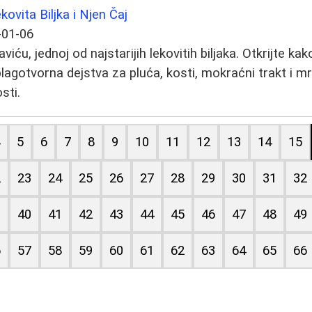
ovita Biljka i Njen Čaj
-01-06
iću, jednoj od najstarijih lekovitih biljaka. Otkrijte kak
lagotvorna dejstva za pluća, kosti, mokraćni trakt i mrš
sti.
4
5
6
7
8
9
10
11
12
13
14
15
2
23
24
25
26
27
28
29
30
31
32
9
40
41
42
43
44
45
46
47
48
49
6
57
58
59
60
61
62
63
64
65
66