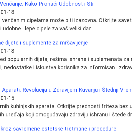
Venčanje: Kako Pronaći Udobnost i Stil
-01-18
 venčanim cipelama može biti izazovna. Otkrijte savet
 udobne i lepe cipele za vaš veliki dan.
e dijete i suplemente za mršavljenje
-01-18
d popularnih dijeta, režima ishrane i suplemenata za 
, nedostatke i iskustva korisnika za informisan i zdrav
 Aparati: Revolucija u Zdravijem Kuvanju i Štednji Vr
-01-15
nih kuhinjskih aparata. Otkrijte prednosti friteza bez u
ih uređaja koji omogućavaju zdraviju ishranu i štede 
 kroz savremene estetske tretmane i procedure