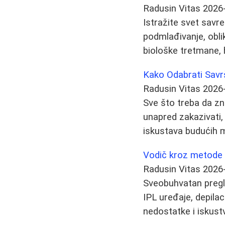
Radusin Vitas
2026
Istražite svet savr
podmlađivanje, oblik
biološke tretmane, 
Kako Odabrati Savr
Radusin Vitas
2026
Sve što treba da zn
unapred zakazivati,
iskustava budućih 
Vodič kroz metode u
Radusin Vitas
2026
Sveobuhvatan pregle
IPL uređaje, depilac
nedostatke i iskust