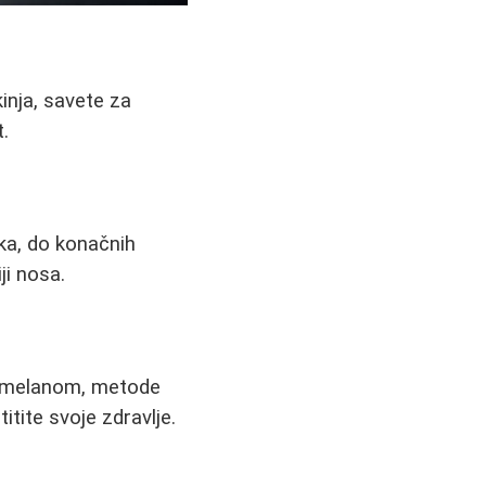
inja, savete za
.
ka, do konačnih
ji nosa.
a melanom, metode
itite svoje zdravlje.