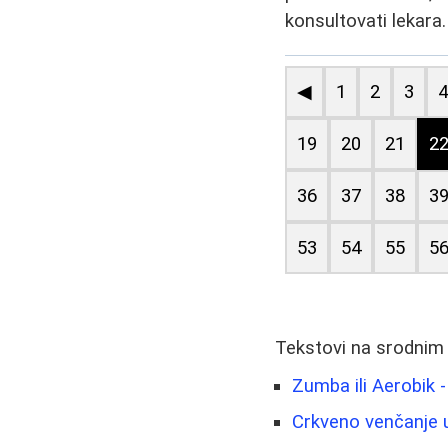
konsultovati lekara.
◀
1
2
3
19
20
21
2
36
37
38
3
53
54
55
5
Tekstovi na srodnim
Zumba ili Aerobik -
Crkveno venčanje u 