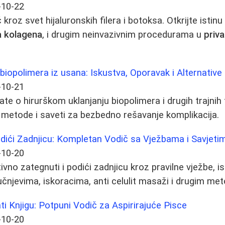
-10-22
roz svet hijaluronskih filera i botoksa. Otkrijte istin
a kolagena
, i drugim neinvazivnim procedurama u
priva
 biopolimera iz usana: Iskustva, Oporavak i Alternative
-10-21
te o hirurškom uklanjanju biopolimera i drugih trajnih f
 metode i saveti za bezbedno rešavanje komplikacija.
dići Zadnjicu: Kompletan Vodič sa Vježbama i Savjeti
-10-20
vno zategnuti i podići zadnjicu kroz pravilne vježbe, is
učnjevima, iskoracima, anti celulit masaži i drugim me
ti Knjigu: Potpuni Vodič za Aspirirajuće Pisce
-10-20