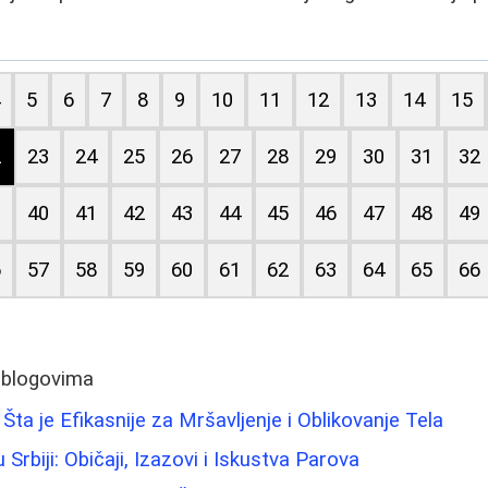
4
5
6
7
8
9
10
11
12
13
14
15
2
23
24
25
26
27
28
29
30
31
32
9
40
41
42
43
44
45
46
47
48
49
6
57
58
59
60
61
62
63
64
65
66
 blogovima
 Šta je Efikasnije za Mršavljenje i Oblikovanje Tela
Srbiji: Običaji, Izazovi i Iskustva Parova