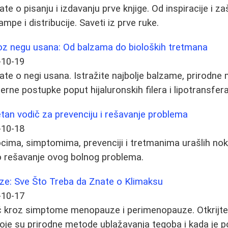
te o pisanju i izdavanju prve knjige. Od inspiracije i za
ampe i distribucije. Saveti iz prve ruke.
roz negu usana: Od balzama do bioloških tretmana
-10-19
ate o negi usana. Istražite najbolje balzame, prirodne
rne postupke poput hijaluronskih filera i lipotransfera
etan vodič za prevenciju i rešavanje problema
-10-18
cima, simptomima, prevenciji i tretmanima urašlih nokt
o rešavanje ovog bolnog problema.
e: Sve Što Treba da Znate o Klimaksu
-10-17
 kroz simptome menopauze i perimenopauze. Otkrijte
oje su prirodne metode ublažavanja tegoba i kada je 