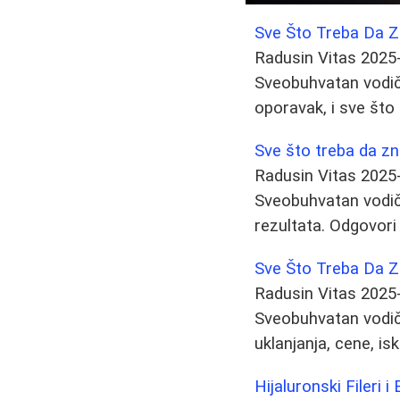
Sve Što Treba Da Zn
Radusin Vitas
2025
Sveobuhvatan vodič o
oporavak, i sve što
Sve što treba da zn
Radusin Vitas
2025
Sveobuhvatan vodič 
rezultata. Odgovori 
Sve Što Treba Da Z
Radusin Vitas
2025
Sveobuhvatan vodič
uklanjanja, cene, is
Hijaluronski Fileri