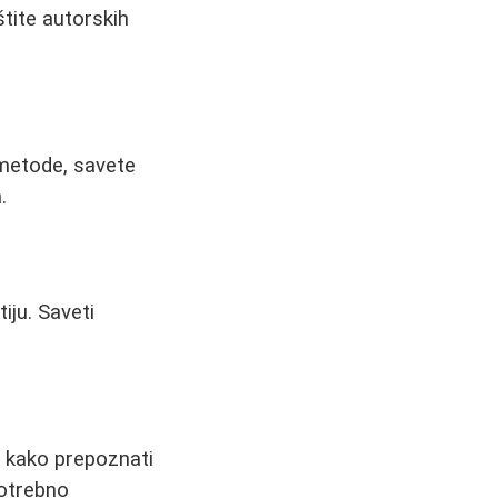
štite autorskih
 metode, savete
.
iju. Saveti
 kako prepoznati
potrebno