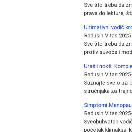
Sve što treba da zna
prava do lekture, št
Ultimativni vodič k
Radusin Vitas
2025
Sve što treba da zn
protiv suvoće i mode
Urašli nokti: Kompl
Radusin Vitas
2025
Saznajte sve o uzro
stručnjaka za trajn
Simptomi Menopauz
Radusin Vitas
2025
Sveobuhvatan vodič
početak klimaksa, k