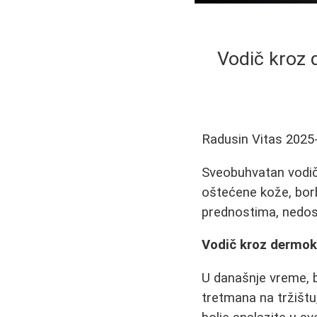
Vodič kroz 
Radusin Vitas
2025
Sveobuhvatan vodič
oštećene kože, borb
prednostima, nedost
Vodič kroz dermok
U današnje vreme, b
tretmana na tržištu