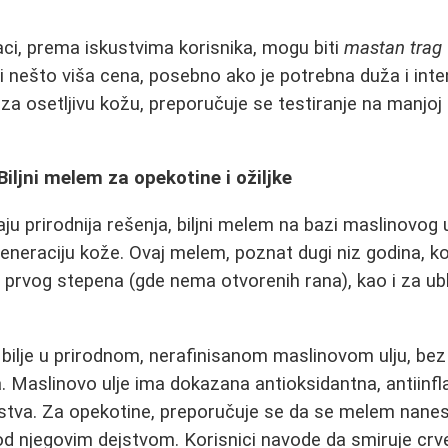
aci, prema iskustvima korisnika, mogu biti
mastan trag
 i nešto viša cena, posebno ako je potrebna duža i inte
za osetljivu kožu, preporučuje se testiranje na manjoj 
Biljni melem za opekotine i ožiljke
aju prirodnija rešenja, biljni melem na bazi maslinovog 
generaciju kože. Ovaj melem, poznat dugi niz godina, ko
a prvog stepena (gde nema otvorenih rana), kao i za ub
 bilje u prirodnom, nerafinisanom maslinovom ulju, bez 
. Maslinovo ulje ima dokazana antioksidantna, antiinf
jstva. Za opekotine, preporučuje se da se melem nanes
 njegovim dejstvom. Korisnici navode da smiruje crven