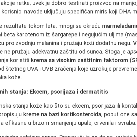
eakcije retke, uvek je dobro testirati proizvod na manjo
 korisnici navode uključuju specifičan miris koji DHA m
rže rezultate tokom leta, mnogi se okreću
marmeladama
i beta karotenom iz šargarepe i negujućim uljima (mas
u proizvodnju melanina i pružaju koži dodatnu negu.
V
 ne pružaju adekvatnu zaštitu od sunca. Stoga je
aps
nja koristiti
krema sa visokim zaštitnim faktorom (SPF
u od štetnog UVA i UVB zračenja koje uzrokuje prevreme
aka kože.
nih stanja: Ekcem, psorijaza i dermatitis
enska stanja kože kao što su ekcem, psorijaza ili konta
propisuju
kreme na bazi kortikosteroida
, poput one 
 efikasne u brzom smanjenju upale, crvenila i svraba.