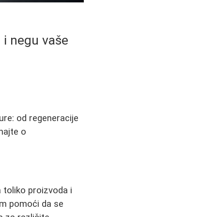
 i negu vaše
re: od regeneracije
najte o
 toliko proizvoda i
vam pomoći da se