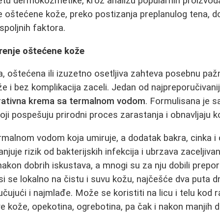
vetu dermokozmetike, kroz analizu popularnih proizvoda
 oštećene kože, preko postizanja preplanulog tena, d
 spoljnih faktora.
irenje oštećene kože
na, oštećena ili izuzetno osetljiva zahteva posebnu pažn
že i bez komplikacija zaceli. Jedan od najpreporučivani
rativna krema sa termalnom vodom
. Formulisana je 
oji pospešuju prirodni proces zarastanja i obnavljaju k
malnom vodom koja umiruje, a dodatak bakra, cinka i 
anjuje rizik od bakterijskih infekcija i ubrzava zaceljivan
akon dobrih iskustava, a mnogi su za nju dobili prepo
 se lokalno na čistu i suvu kožu, najčešće dva puta d
učujući i najmlađe. Može se koristiti na licu i telu kod
 kože, opekotina, ogrebotina, pa čak i nakon manjih 