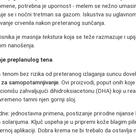
promene, potrebna je upornost - melem se nežno umasi
je se i noćni tretman sa gazom. Iskustva su uglavnom
rivanje crvenila nakon preteranog sunčanja.
isnika je
masnija tekstura
koja se teže razmazuje i upi
ikom nanošenja.
je preplanulog tena
m tenom bez rizika od preteranog izlaganja suncu dovel
 za samopotamnjivanje
. Ovi proizvodi, poput onih koj
cionišu zahvaljujući dihidroksiacetonu (DHA) koji u rea
vremeno tamni njen gornji sloj.
dne: jednostavna primena, postizanje prirodne nijanse 
solarijuma. Ključ uspeha je u pripremi kože blagim pi
rnoj aplikaciji. Dobra krema ne bi trebalo da ostavlja 