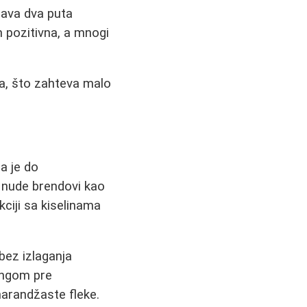
rava dva puta
 pozitivna, a mnogi
ja, što zahteva malo
a je do
e nude brendovi kao
kciji sa kiselinama
bez izlaganja
lingom pre
narandžaste fleke.