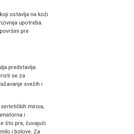
koji ostavlja na koži
nzivnija upotreba.
površini pre
ulja predstavlja
risti se za
lažavanje svežih i
sintetičkih mirisa,
lamatorna i
e što pre, čuvajući
ilo i bolove. Za