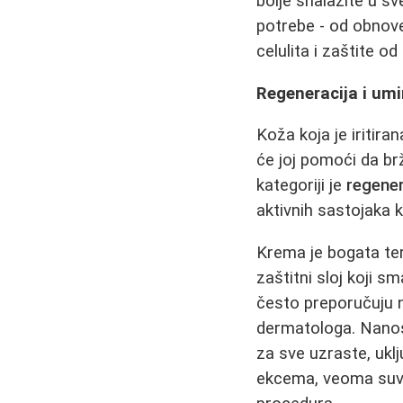
bolje snalazite u s
potrebe - od obnove
celulita i zaštite od
Regeneracija i um
Koža koja je iritira
će joj pomoći da br
kategoriji je
regene
aktivnih sastojaka k
Krema je bogata ter
zaštitni sloj koji sm
često preporučuju n
dermatologa. Nanosi
za sve uzraste, uklj
ekcema, veoma suve