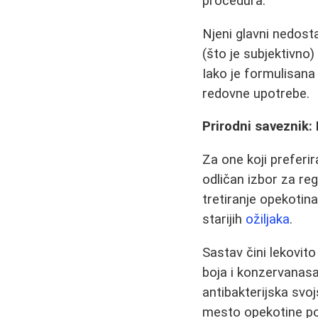
procedura.
Njeni glavni nedost
(što je subjektivno)
Iako je formulisana 
redovne upotrebe.
Prirodni saveznik: 
Za one koji preferir
odličan izbor za re
tretiranje opekotin
starijih
ožiljaka
.
Sastav čini lekovito
boja i konzervanasa
antibakterijska svo
mesto opekotine pod