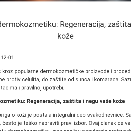
dermokozmetiku: Regeneracija, zaštita
kože
-12-01
 kroz popularne dermokozmetičke proizvode i procedu
e protiv celulita, do zaštite od sunca i komaraca. Saz
acima i pravilnoj upotrebi.
ozmetiku: Regeneracija, zaštita i negu vaše kože
riga o koži je postala integralni deo svakodnevnice. Sa
, često je teško napraviti pravi izbor. Ovaj članak će 