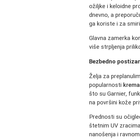
ožiljke i keloidne 
dnevno, a preporuču
ga koriste i za smi
Glavna zamerka kor
više strpljenja pril
Bezbedno postizan
Želja za preplanuli
popularnosti
krema
što su Garnier, funk
na površini kože pri
Prednosti su očigle
štetnim UV zracima 
nanošenja i ravnome