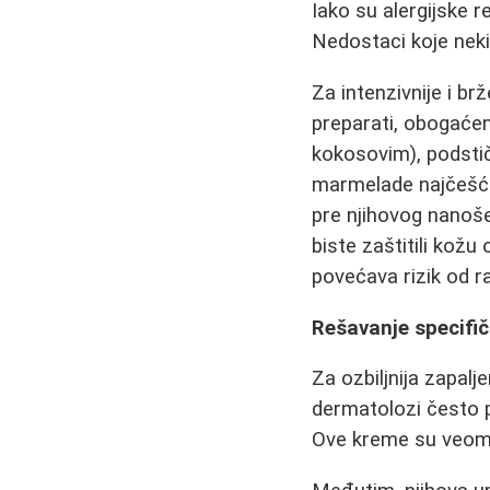
Iako su alergijske r
Nedostaci koje neki
Za intenzivnije i b
preparati, obogaćen
kokosovim), podstič
marmelade najčešće
pre njihovog nanoše
biste zaštitili kož
povećava rizik od r
Rešavanje specifič
Za ozbiljnija zapalj
dermatolozi često 
Ove kreme su veoma