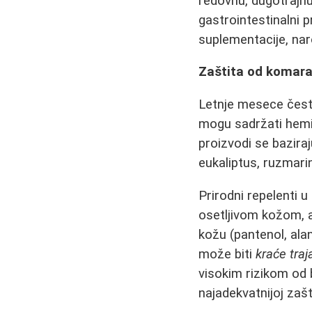
redovnu, dugotrajnu
gastrointestinalni 
suplementacije, nar
Zaštita od komarac
Letnje mesece često
mogu sadržati hemi
proizvodi se baziraju
eukaliptus, ruzmarin
Prirodni repelenti u
osetljivom kožom, a
kožu (pantenol, ala
može biti
kraće traj
visokim rizikom od 
najadekvatnijoj zašti