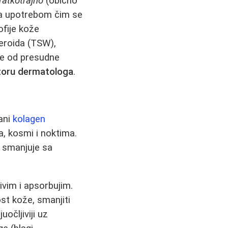
ratkotrajno
(obično
sa upotrebom čim se
fije kože
teroida (TSW),
je od presudne
dzoru dermatologa
.
vani
kolagen
a, kosmi i noktima.
a smanjuje sa
ivim i apsorbujim.
st kože, smanjiti
uočljiviji uz