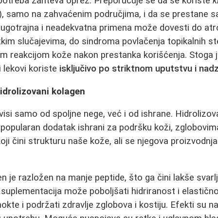
potreba zahteva oprez. Preporučuje se da se koriste
k
), samo na zahvaćenim područjima, i da se prestane 
ugotrajna i neadekvatna primena može dovesti do atro
 retkim slučajevima, do sindroma povlačenja topikalnih s
om reakcijom kože nakon prestanka korišćenja. Stoga 
i lekovi koriste
isključivo po striktnom uputstvu i na
idrolizovani kolagen
visi samo od spoljne nege, već i od ishrane. Hidrolizo
u popularan dodatak ishrani za podršku koži, zglobovim
oji čini strukturu naše kože, ali se njegova proizvodnj
n je razložen na manje peptide, što ga čini lakše svarlj
 suplementacija može poboljšati hidriranost i elastično
okte i podržati zdravlje zglobova i kostiju. Efekti su naj