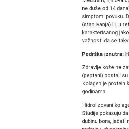
Međutim, njihova u
ne duže od 14 dana
simptomi povuku. D
(stanjivanja) ili, u
karakterisanog jak
važnosti da se takv
Podrška iznutra: H
Zdravlje kože ne za
(peptani) postali s
Kolagen je protein k
godinama.
Hidrolizovani kolage
Studije pokazuju da
dubinu bora, jačati n