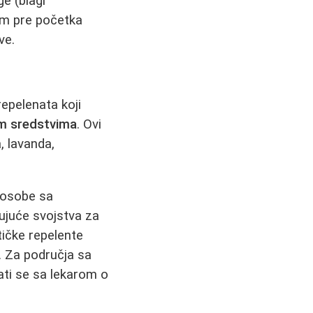
e (blagi
rom pre početka
ve.
epelenata koji
im sredstvima
. Ovi
a, lavanda,
i osobe sa
ujuće svojstva za
tičke repelente
. Za područja sa
ati se sa lekarom o