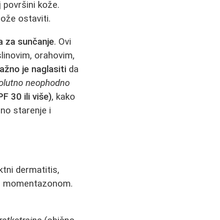
j površini kože.
ože ostaviti.
 za sunčanje
. Ovi
linovim, orahovim,
ažno je naglasiti
da
olutno neophodno
 30 ili više)
, kako
no starenje i
ktni dermatitis,
sa momentazonom.