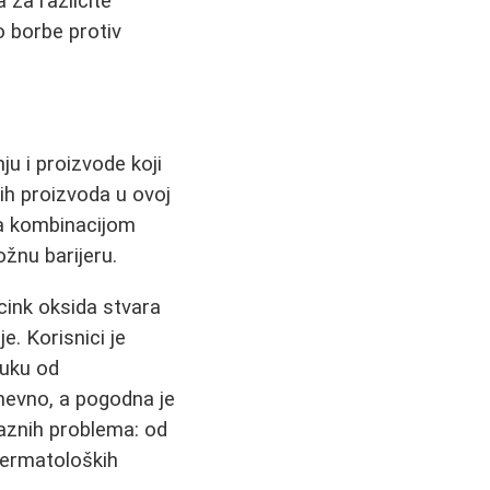
 za različite
o borbe protiv
ju i proizvode koji
jih proizvoda u ovoj
sa kombinacijom
ožnu barijeru.
cink oksida stvara
je. Korisnici je
ruku od
nevno, a pogodna je
 raznih problema: od
dermatoloških