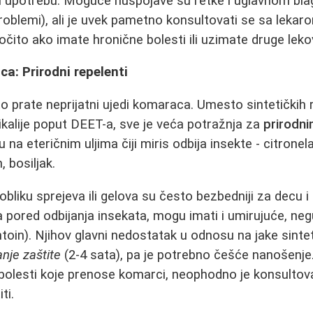
 upotrebu. Moguće nuspojave su retke i uglavnom blag
problemi), ali je uvek pametno konsultovati se sa leka
očito ako imate hronične bolesti ili uzimate druge leko
a: Prirodni repelenti
 prate neprijatni ujedi komaraca. Umesto sintetičkih r
kalije poput DEET-a, sve je veća potražnja za
prirodn
 na eteričnim uljima čiji miris odbija insekte - citronel
, bosiljak.
 obliku sprejeva ili gelova su često bezbedniji za decu 
 pored odbijanja insekata, mogu imati i umirujuće, neg
ntoin). Njihov glavni nedostatak u odnosu na jake sinte
anje zaštite
(2-4 sata), pa je potrebno češće nanošenje
bolesti koje prenose komarci, neophodno je konsultov
ti.