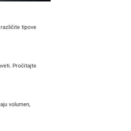
različite tipove
veti. Pročitajte
daju volumen,