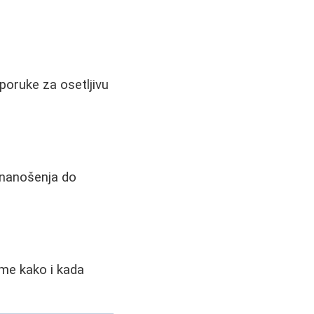
eporuke za osetljivu
a nanošenja do
tome kako i kada