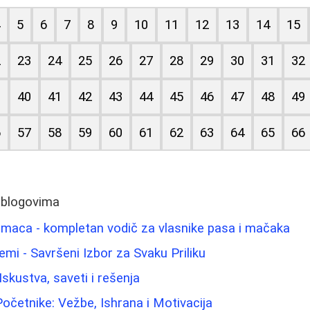
4
5
6
7
8
9
10
11
12
13
14
15
2
23
24
25
26
27
28
29
30
31
32
9
40
41
42
43
44
45
46
47
48
49
6
57
58
59
60
61
62
63
64
65
66
 blogovima
bimaca - kompletan vodič za vlasnike pasa i mačaka
emi - Savršeni Izbor za Svaku Priliku
skustva, saveti i rešenja
Početnike: Vežbe, Ishrana i Motivacija