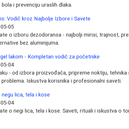
bola i prevenciju uraslih dlaka.
: Vodič kroz Najbolje Izbore i Savete
-05-05
te o izboru dezodoransa - najbolji mirisi, trajnost, pr
ernative bez aluminijuma.
a gel lakom - Kompletan vodič za početnike
-05-04
laku - od izbora proizvođača, pripreme noktiju, tehnik
problema. Iskustva korisnika i profesionalni saveti.
negu lica, tela i kose
-05-04
te o negi lica, tela i kose. Saveti, rituali i iskustva o 