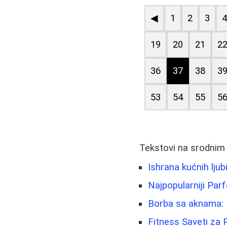
◀
1
2
3
19
20
21
2
36
37
38
3
53
54
55
5
Tekstovi na srodnim
Ishrana kućnih lju
Najpopularniji Parf
Borba sa aknama: I
Fitness Saveti za 