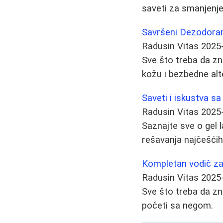
saveti za smanjenje 
Savršeni Dezodorans
Radusin Vitas
2025
Sve što treba da zna
kožu i bezbedne alt
Saveti i iskustva s
Radusin Vitas
2025
Saznajte sve o gel 
rešavanja najčešćih 
Kompletan vodič za 
Radusin Vitas
2025
Sve što treba da zna
početi sa negom.