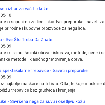
ršen izbor za vaš tip kože
-05-10
te o sapunima za lice: iskustva, preporuke i saveti za 
lje prirodne i kupovne proizvode za negu lica.
a - Sve Što Treba Da Znate
-05-09
te o trajnoj šminki obrva - iskustva, metode, cene i sa
panske metode i klasičnog tetoviranja obrva.
 spektakularne trepavice - Saveti i preporuke
-05-09
z najbolje maskare na tržištu. Otkrijte koje maskare 
odižu trepavice bez grudvica i krunjenja.
uke - Savršena nega za suvu i osetljivu kožu