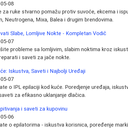
-05-08
 za ruke stvarno pomažu protiv suvoće, ekcema i ispu
n, Neutrogena, Mixa, Balea i drugim brendovima.
vati Slabe, Lomljive Nokte - Kompletan Vodič
-05-07
šite probleme sa lomljivim, slabim noktima kroz iskust
reparati i saveti za jače nokte.
će: Iskustva, Saveti i Najbolji Uređaji
-05-07
te o IPL epilaciji kod kuće. Poredjenje uređaja, iskustv
saveti za efikasno uklanjanje dlačica.
Ispitivanja i saveti za kupovinu
-05-06
ate o epilatorima - iskustva korisnica, poređenje marki