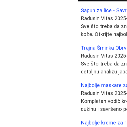
Sapun za lice - Sav
Radusin Vitas
2025
Sve što treba da zna
kože. Otkrijte najbo
Trajna Šminka Obrv
Radusin Vitas
2025
Sve što treba da zna
detaljnu analizu ja
Najbolje maskare za
Radusin Vitas
2025
Kompletan vodič kro
dužinu i savršeno p
Najbolje kreme za r