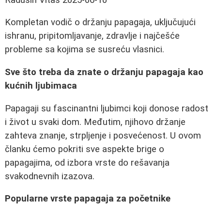
Kompletan vodič o držanju papagaja, uključujući
ishranu, pripitomljavanje, zdravlje i najčešće
probleme sa kojima se susreću vlasnici.
Sve što treba da znate o držanju papagaja kao
kućnih ljubimaca
Papagaji su fascinantni ljubimci koji donose radost
i život u svaki dom. Međutim, njihovo držanje
zahteva znanje, strpljenje i posvećenost. U ovom
članku ćemo pokriti sve aspekte brige o
papagajima, od izbora vrste do rešavanja
svakodnevnih izazova.
Popularne vrste papagaja za početnike