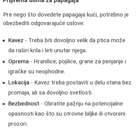
Priprema doma za papagaja
Pre nego što dovedete papagaja kući, potrebno je
obezbediti odgovarajuće uslove:
Kavez
- Treba biti dovoljno velik da ptica može
da raširi krila i leti unutar njega.
Oprema
- Hranilice, pojilice, grane za penjanje i
igračke su neophodne.
Lokacija
- Kavez treba postaviti u delu stana bez
promaja, ali sa dovoljno svetlosti.
Bezbednost
- Obratite pažnju na potencijalne
opasnosti kao što su otrovne biljke ili otvoreni
prozori.