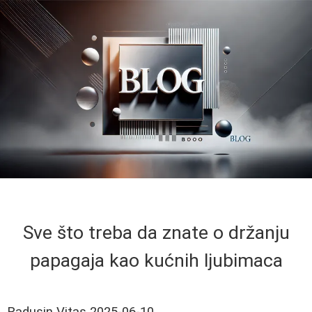
Sve što treba da znate o držanju
papagaja kao kućnih ljubimaca
Radusin Vitas
2025-06-10