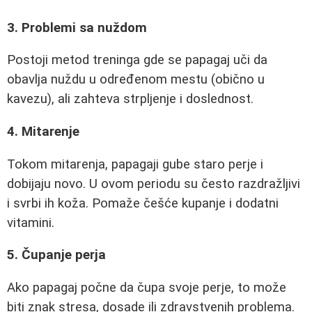
3. Problemi sa nuždom
Postoji metod treninga gde se papagaj uči da
obavlja nuždu u određenom mestu (obično u
kavezu), ali zahteva strpljenje i doslednost.
4. Mitarenje
Tokom mitarenja, papagaji gube staro perje i
dobijaju novo. U ovom periodu su često razdražljivi
i svrbi ih koža. Pomaže češće kupanje i dodatni
vitamini.
5. Čupanje perja
Ako papagaj počne da čupa svoje perje, to može
biti znak stresa, dosade ili zdravstvenih problema.