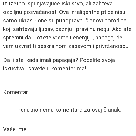
izuzetno ispunjavajuće iskustvo, ali zahteva
ozbiljnu posvećenost. Ove inteligentne ptice nisu
samo ukras - one su punopravni članovi porodice
koji zahtevaju ljubav, pažnju i pravilnu negu. Ako ste
spremni da uložete vreme i energiju, papagaj će
vam uzvratiti beskrajnom zabavom i privrženošću.
Da li ste ikada imali papagaja? Podelite svoja
iskustva i savete u komentarima!
Komentari
Trenutno nema komentara za ovaj članak.
Vaše ime: