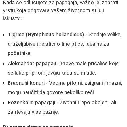
Kada se odlučujete za papagaja, važno je izabrati
vrstu koja odgovara vašem životnom stilu i
iskustvu:
Tigrice (Nymphicus hollandicus)
- Srednje velike,
druželjubive i relativno tihe ptice, idealne za
početnike.
Aleksandar papagaji
- Prave male pričalice koje
se lako pripitomljavaju kada su mlade.
Braonuhi konuri
- Veoma pitomi, zaigrani i mazni,
mogu naučiti da govore nekoliko reči.
Rozenkolis papagaji
- Živahni i lepo obojeni, ali
zahtevaju više pažnje.