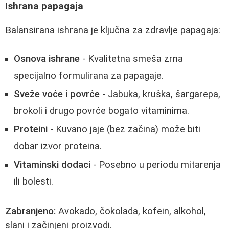
Ishrana papagaja
Balansirana ishrana je ključna za zdravlje papagaja:
Osnova ishrane
- Kvalitetna smeša zrna
specijalno formulirana za papagaje.
Sveže voće i povrće
- Jabuka, kruška, šargarepa,
brokoli i drugo povrće bogato vitaminima.
Proteini
- Kuvano jaje (bez začina) može biti
dobar izvor proteina.
Vitaminski dodaci
- Posebno u periodu mitarenja
ili bolesti.
Zabranjeno:
Avokado, čokolada, kofein, alkohol,
slani i začinjeni proizvodi.