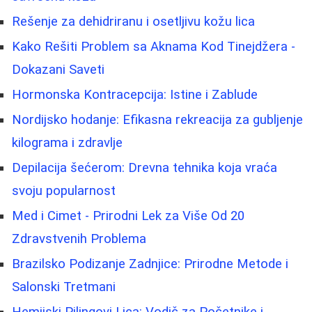
Rešenje za dehidriranu i osetljivu kožu lica
Kako Rešiti Problem sa Aknama Kod Tinejdžera -
Dokazani Saveti
Hormonska Kontracepcija: Istine i Zablude
Nordijsko hodanje: Efikasna rekreacija za gubljenje
kilograma i zdravlje
Depilacija šećerom: Drevna tehnika koja vraća
svoju popularnost
Med i Cimet - Prirodni Lek za Više Od 20
Zdravstvenih Problema
Brazilsko Podizanje Zadnjice: Prirodne Metode i
Salonski Tretmani
Hemijski Pilingovi Lica: Vodič za Početnike i