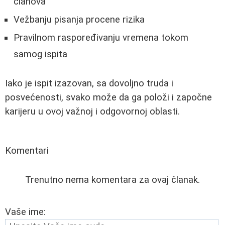
članova
Vežbanju pisanja procene rizika
Pravilnom raspoređivanju vremena tokom
samog ispita
Iako je ispit izazovan, sa dovoljno truda i
posvećenosti, svako može da ga položi i započne
karijeru u ovoj važnoj i odgovornoj oblasti.
Komentari
Trenutno nema komentara za ovaj članak.
Vaše ime: