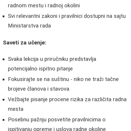
radnom mestu i radnoj okolini
Svi relevantni zakoni i pravilnici dostupni na sajtu
Ministarstva rada
Saveti za učenje:
Svaka lekcija u priručniku predstavlja
potencijalno ispitno pitanje
Fokusirajte se na suštinu - niko ne traži tačne
brojeve članova i stavova
Vežbajte pisanje procene rizika za različita radna
mesta
Posebnu pažnju posvetite pravilnicima o
ispitivanju opreme i uslova radne okoline