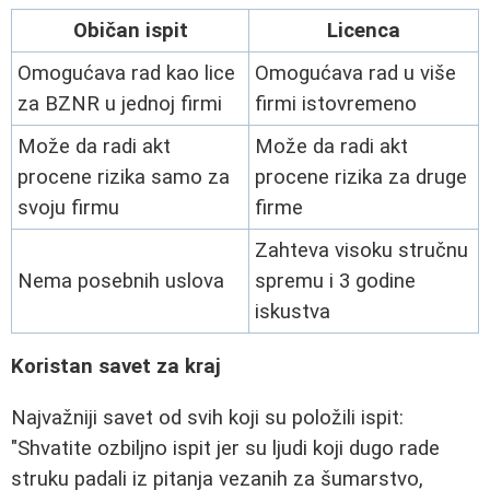
Običan ispit
Licenca
Omogućava rad kao lice
Omogućava rad u više
za BZNR u jednoj firmi
firmi istovremeno
Može da radi akt
Može da radi akt
procene rizika samo za
procene rizika za druge
svoju firmu
firme
Zahteva visoku stručnu
Nema posebnih uslova
spremu i 3 godine
iskustva
Koristan savet za kraj
Najvažniji savet od svih koji su položili ispit:
"Shvatite ozbiljno ispit jer su ljudi koji dugo rade
struku padali iz pitanja vezanih za šumarstvo,