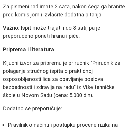
Za pismeni rad imate 2 sata, nakon čega ga branite
pred komisijom i izvlačite dodatna pitanja.
Važno:
Ispit može trajati i do 8 sati, pa je
preporučeno poneti hranu i piće.
Priprema i literatura
Ključni izvor za pripremu je priručnik "Priručnik za
polaganje stručnog ispita o praktičnoj
osposobljenosti lica za obavljanje poslova
bezbednosti i zdravlja na radu" iz Više tehničke
škole u Novom Sadu (cena: 5.000 din).
Dodatno se preporučuje:
Pravilnik o načinu i postupku procene rizika na