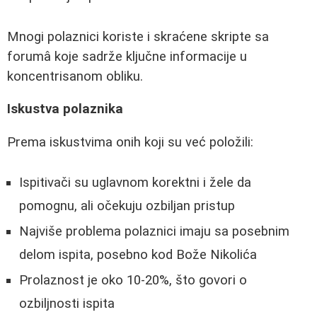
Mnogi polaznici koriste i skraćene skripte sa
forumâ koje sadrže ključne informacije u
koncentrisanom obliku.
Iskustva polaznika
Prema iskustvima onih koji su već položili:
Ispitivači su uglavnom korektni i žele da
pomognu, ali očekuju ozbiljan pristup
Najviše problema polaznici imaju sa posebnim
delom ispita, posebno kod Bože Nikolića
Prolaznost je oko 10-20%, što govori o
ozbiljnosti ispita