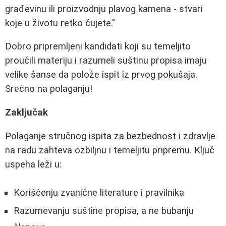
građevinu ili proizvodnju plavog kamena - stvari
koje u životu retko čujete."
Dobro pripremljeni kandidati koji su temeljito
proučili materiju i razumeli suštinu propisa imaju
velike šanse da polože ispit iz prvog pokušaja.
Srećno na polaganju!
Zaključak
Polaganje stručnog ispita za bezbednost i zdravlje
na radu zahteva ozbiljnu i temeljitu pripremu. Ključ
uspeha leži u:
Korišćenju zvanične literature i pravilnika
Razumevanju suštine propisa, a ne bubanju