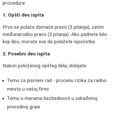
procedura:
1. Opšti deo ispita
Prvo se polaže domaće pravo (3 pitanja), zatim
međunarodno pravo (3 pitanja). Ako padnete bilo
koji deo, morate sve da polažete ispočetka.
2. Posebni deo ispita
Nakon položenog opšteg dela, dobijate:
Temu za pismeni rad - procenu rizika za radno
mesto u vašoj firmi
Temu o merama bezbednosti u određenoj
privrednoj grani