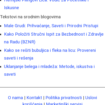
Iskusne
Tekstovi na srodnim blogovima
Male Grudi: Prihvaćanje, Saveti i Prirodni Pristupi
Kako Položiti Stručni Ispit za Bezbednost i Zdravlje
na Radu (BZNR)
Kako se rešiti bubuljica i fleka na licu: Provereni
saveti i rešenja
Uklanjanje belega i mladeža: Metode, iskustva i
saveti
O nama
|
Kontakt
|
Politika privatnosti
|
Uslovi
korišćenja
|
Marketinški servisi