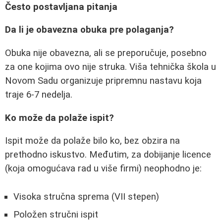
Često postavljana pitanja
Da li je obavezna obuka pre polaganja?
Obuka nije obavezna, ali se preporučuje, posebno
za one kojima ovo nije struka. Viša tehnička škola u
Novom Sadu organizuje pripremnu nastavu koja
traje 6-7 nedelja.
Ko može da polaže ispit?
Ispit može da polaže bilo ko, bez obzira na
prethodno iskustvo. Međutim, za dobijanje licence
(koja omogućava rad u više firmi) neophodno je:
Visoka stručna sprema (VII stepen)
Položen stručni ispit