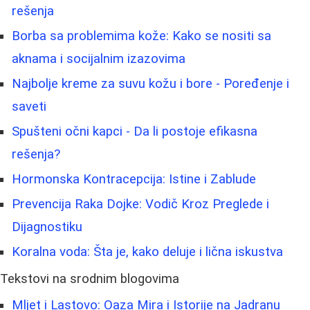
rešenja
Borba sa problemima kože: Kako se nositi sa
aknama i socijalnim izazovima
Najbolje kreme za suvu kožu i bore - Poređenje i
saveti
Spušteni očni kapci - Da li postoje efikasna
rešenja?
Hormonska Kontracepcija: Istine i Zablude
Prevencija Raka Dojke: Vodič Kroz Preglede i
Dijagnostiku
Koralna voda: Šta je, kako deluje i lična iskustva
Tekstovi na srodnim blogovima
Mljet i Lastovo: Oaza Mira i Istorije na Jadranu