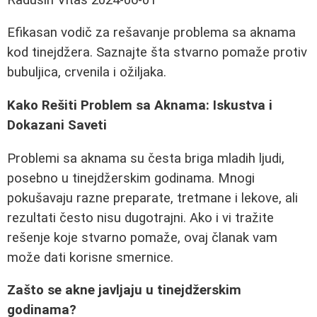
Efikasan vodič za rešavanje problema sa aknama
kod tinejdžera. Saznajte šta stvarno pomaže protiv
bubuljica, crvenila i ožiljaka.
Kako Rešiti Problem sa Aknama: Iskustva i
Dokazani Saveti
Problemi sa aknama su česta briga mladih ljudi,
posebno u tinejdžerskim godinama. Mnogi
pokušavaju razne preparate, tretmane i lekove, ali
rezultati često nisu dugotrajni. Ako i vi tražite
rešenje koje stvarno pomaže, ovaj članak vam
može dati korisne smernice.
Zašto se akne javljaju u tinejdžerskim
godinama?