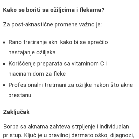
Kako se boriti sa ožiljcima i flekama?
Za post-aknastične promene važno je:
Rano tretiranje akni kako bi se sprečilo
nastajanje ožiljaka
Korišćenje preparata sa vitaminom C i
niacinamidom za fleke
Profesionalni tretmani za ožiljke nakon što akne
prestanu
Zaključak
Borba sa aknama zahteva strpljenje i individualan
pristup. Ključ je u pravilnoj dermatološkoj dijagnozi,