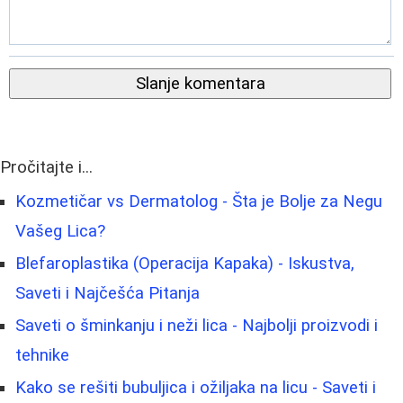
Slanje komentara
Pročitajte i...
Kozmetičar vs Dermatolog - Šta je Bolje za Negu
Vašeg Lica?
Blefaroplastika (Operacija Kapaka) - Iskustva,
Saveti i Najčešća Pitanja
Saveti o šminkanju i neži lica - Najbolji proizvodi i
tehnike
Kako se rešiti bubuljica i ožiljaka na licu - Saveti i