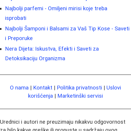
Najbolji parfemi - Omiljeni mirisi koje treba
isprobati
Najbolji Šamponi i Balsami za Vaš Tip Kose - Saveti
i Preporuke
Nera Dijeta: Iskustva, Efekti i Saveti za
Detoksikaciju Organizma
O nama
|
Kontakt
|
Politika privatnosti
|
Uslovi
korišćenja
|
Marketinški servisi
Urednici i autori ne preuzimaju nikakvu odgovornost
za bilo kakve greške ili propuste u sadržaju ovog