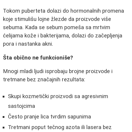
Tokom puberteta dolazi do hormonalnih promena
koje stimulišu lojne žlezde da proizvode više
sebuma. Kada se sebum pomeša sa mrtvim
ćelijama kože i bakterijama, dolazi do začepljenja
pora i nastanka akni.
Šta obično ne funkcioniše?
Mnogi mladi ljudi isprobaju brojne proizvode i
tretmane bez značajnih rezultata:
Skupi kozmetički proizvodi sa agresivnim
sastojcima
Često pranje lica tvrdim sapunima
Tretmani poput tečnog azota ili lasera bez