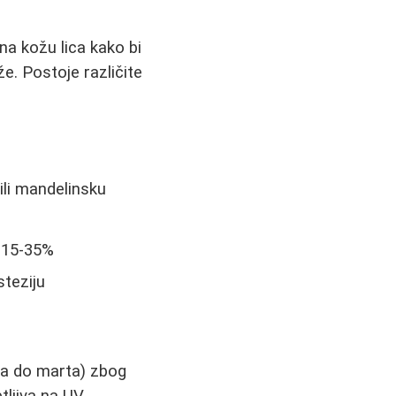
a kožu lica kako bi
že. Postoje različite
 ili mandelinsku
a 15-35%
steziju
bra do marta) zbog
tljiva na UV