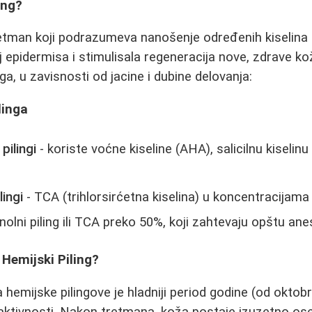
ing?
etman koji podrazumeva nanošenje određenih kiselina n
j epidermisa i stimulisala regeneracija nove, zdrave ko
nga, u zavisnosti od jacine i dubine delovanja:
linga
pilingi
- koriste voćne kiseline (AHA), salicilnu kiselinu
lingi
- TCA (trihlorsirćetna kiselina) u koncentracijam
nolni piling ili TCA preko 50%, koji zahtevaju opštu ane
 Hemijski Piling?
hemijske pilingove je hladniji period godine (od okto
ktivnosti. Nakon tretmana, koža postaje izuzetno ose