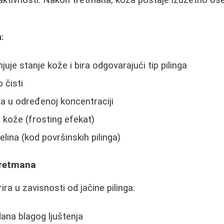
:
je stanje kože i bira odgovarajući tip pilinga
 čisti
na u određenoj koncentraciji
e kože (frosting efekat)
elina (kod površinskih pilinga)
Tretmana
ra u zavisnosti od jačine pilinga:
 dana blagog ljuštenja