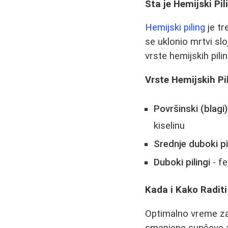
Šta je Hemijski Pil
Hemijski piling
je tr
se uklonio mrtvi slo
vrste hemijskih pili
Vrste Hemijskih Pi
Površinski (blagi) 
kiselinu
Srednje duboki pi
Duboki pilingi
- fe
Kada i Kako Raditi
Optimalno vreme za 
smanjene sunčeve a