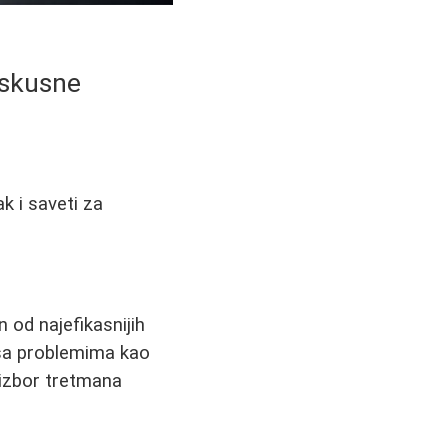
 Iskusne
k i saveti za
n od najefikasnijih
a sa problemima kao
 izbor tretmana