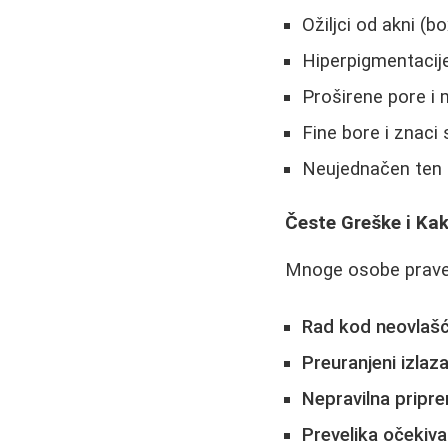
Ožiljci od akni (bo
Hiperpigmentacij
Proširene pore i m
Fine bore i znaci 
Neujednačen ten 
Česte Greške i Kak
Mnoge osobe prave g
Rad kod neovlaš
Preuranjeni izlaz
Nepravilna pripr
Prevelika očekiv