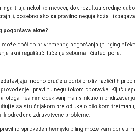
ilinga traju nekoliko meseci, dok rezultati srednje dubo
trajniji, posebno ako se pravilno neguje koža i izbegav
ing pogoršava akne?
može doći do privremenog pogoršanja (purging efekat
anje akni regulišući lučenje sebuma i čisteći pore.
redstavljaju moćno oruđe u borbi protiv različitih probl
provođenje i pravilnu negu tokom oporavka. Ključ uspe
atologa, realnim očekivanjima i striktnom pridržavan
ultujte sa stručnjakom pre odluke o bilo kom tretman
u ili određene zdravstvene probleme.
ravilno sproveden hemijski piling može vam doneti mla