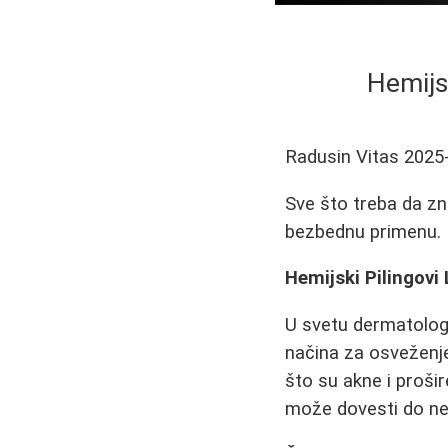
Hemijsk
Radusin Vitas
2025
Sve što treba da zna
bezbednu primenu. K
Hemijski Pilingovi
U svetu dermatologij
načina za osveženje
što su akne i proši
može dovesti do než