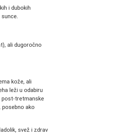
kih i dubokih
a sunce.
), ali dugoročno
ema kože, ali
ha leži u odabiru
ju post-tretmanske
u, posebno ako
dolik, svež i zdrav