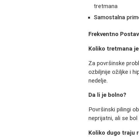
tretmana
Samostalna prime
Frekventno Postav
Koliko tretmana j
Za površinske probl
ozbiljnije ožiljke i
nedelje.
Da li je bolno?
Površinski pilingi o
neprijatni, ali se b
Koliko dugo traju 