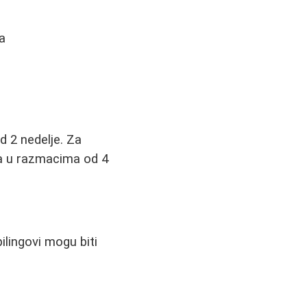
a
d 2 nedelje. Za
nga u razmacima od 4
ilingovi mogu biti