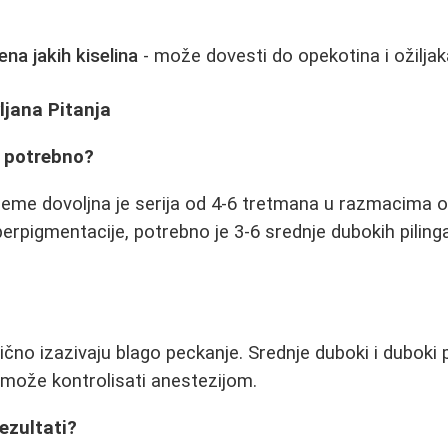
na jakih kiselina
- može dovesti do opekotina i ožiljak
ljana Pitanja
e potrebno?
eme dovoljna je serija od 4-6 tretmana u razmacima o
 hiperpigmentacije, potrebno je 3-6 srednje dubokih pili
bično izazivaju blago peckanje. Srednje duboki i duboki p
ol može kontrolisati anestezijom.
rezultati?