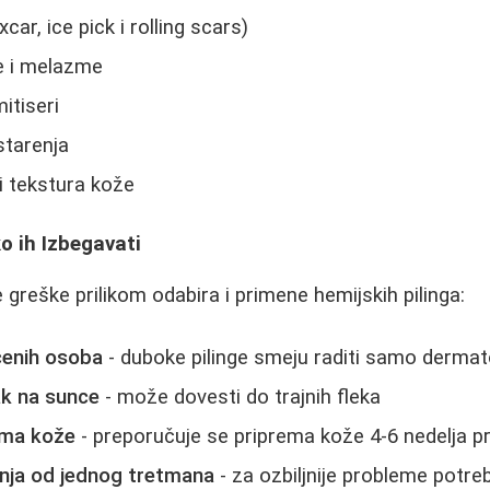
xcar, ice pick i rolling scars)
e i melazme
itiseri
starenja
i tekstura kože
o ih Izbegavati
reške prilikom odabira i primene hemijskih pilinga:
ćenih osoba
- duboke pilinge smeju raditi samo dermat
ak na sunce
- može dovesti do trajnih fleka
ema kože
- preporučuje se priprema kože 4-6 nedelja p
anja od jednog tretmana
- za ozbiljnije probleme potreb