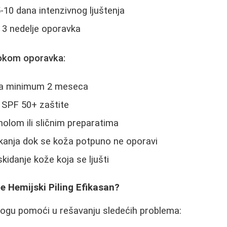
5-10 dana intenzivnog ljuštenja
o 3 nedelje oporavka
okom oporavka:
ca minimum 2 meseca
SPF 50+ zaštite
nolom ili sličnim preparatima
kanja dok se koža potpuno ne oporavi
kidanje kože koja se ljušti
e Hemijski Piling Efikasan?
mogu pomoći u rešavanju sledećih problema: