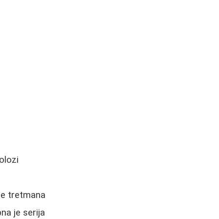
olozi
re tretmana
na je serija