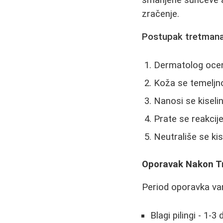
zračenje.
Postupak tretmana
Dermatolog ocenju
Koža se temeljno
Nanosi se kiseli
Prate se reakcij
Neutrališe se kis
Oporavak Nakon 
Period oporavka vari
Blagi pilingi - 1-3