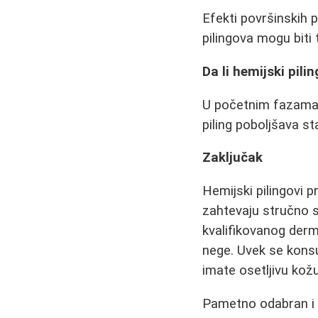
Efekti površinskih p
pilingova mogu biti 
Da li hemijski pil
U početnim fazama 
piling poboljšava st
Zaključak
Hemijski pilingovi p
zahtevaju stručno s
kvalifikovanog derm
nege. Uvek se kons
imate osetljivu kož
Pametno odabran i p