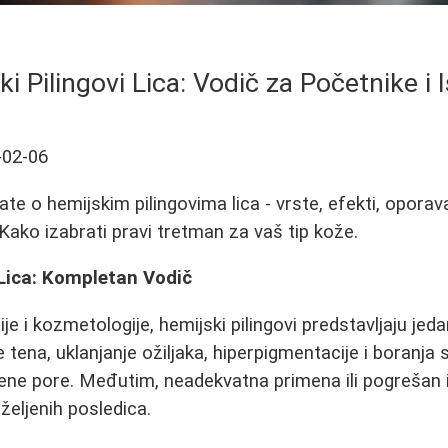
i Pilingovi Lica: Vodič za Početnike i
-02-06
te o hemijskim pilingovima lica - vrste, efekti, oporava
ako izabrati pravi tretman za vaš tip kože.
 Lica: Kompletan Vodič
e i kozmetologije, hemijski pilingovi predstavljaju jeda
 tena, uklanjanje ožiljaka, hiperpigmentacije i boranj
rene pore. Međutim, neadekvatna primena ili pogrešan
eljenih posledica.