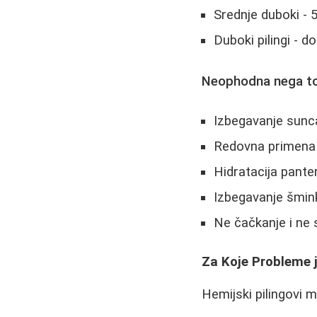
Srednje duboki - 
Duboki pilingi - d
Neophodna nega t
Izbegavanje sun
Redovna primena 
Hidratacija pante
Izbegavanje šmin
Ne čačkanje i ne s
Za Koje Probleme j
Hemijski pilingovi 