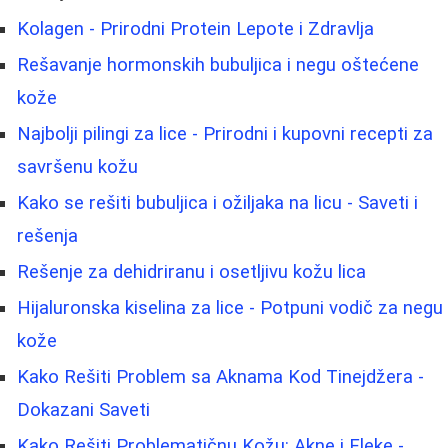
Kolagen - Prirodni Protein Lepote i Zdravlja
Rešavanje hormonskih bubuljica i negu oštećene
kože
Najbolji pilingi za lice - Prirodni i kupovni recepti za
savršenu kožu
Kako se rešiti bubuljica i ožiljaka na licu - Saveti i
rešenja
Rešenje za dehidriranu i osetljivu kožu lica
Hijaluronska kiselina za lice - Potpuni vodič za negu
kože
Kako Rešiti Problem sa Aknama Kod Tinejdžera -
Dokazani Saveti
Kako Rešiti Problematičnu Kožu: Akne i Fleke -