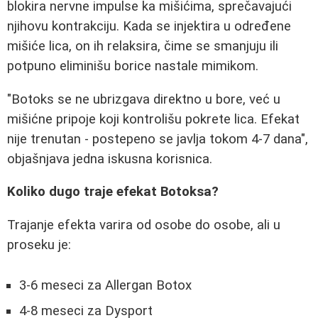
blokira nervne impulse ka mišićima, sprečavajući
njihovu kontrakciju. Kada se injektira u određene
mišiće lica, on ih relaksira, čime se smanjuju ili
potpuno eliminišu borice nastale mimikom.
"Botoks se ne ubrizgava direktno u bore, već u
mišićne pripoje koji kontrolišu pokrete lica. Efekat
nije trenutan - postepeno se javlja tokom 4-7 dana",
objašnjava jedna iskusna korisnica.
Koliko dugo traje efekat Botoksa?
Trajanje efekta varira od osobe do osobe, ali u
proseku je:
3-6 meseci za Allergan Botox
4-8 meseci za Dysport