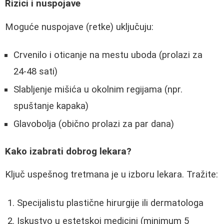
Rizici i nuspojave
Moguće nuspojave (retke) uključuju:
Crvenilo i oticanje na mestu uboda (prolazi za
24-48 sati)
Slabljenje mišića u okolnim regijama (npr.
spuštanje kapaka)
Glavobolja (obično prolazi za par dana)
Kako izabrati dobrog lekara?
Ključ uspešnog tretmana je u izboru lekara. Tražite:
Specijalistu plastične hirurgije ili dermatologa
Iskustvo u estetskoj medicini (minimum 5