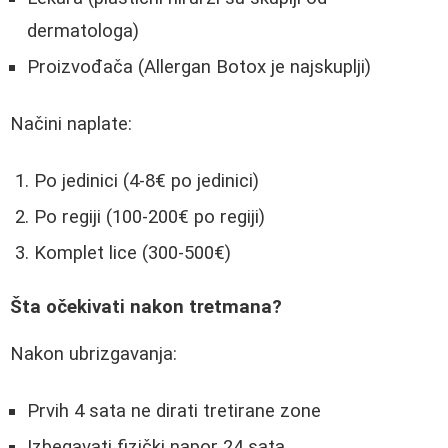
dermatologa)
Proizvođača (Allergan Botox je najskuplji)
Načini naplate:
Po jedinici (4-8€ po jedinici)
Po regiji (100-200€ po regiji)
Komplet lice (300-500€)
Šta očekivati nakon tretmana?
Nakon ubrizgavanja:
Prvih 4 sata ne dirati tretirane zone
Izbegavati fizički napor 24 sata