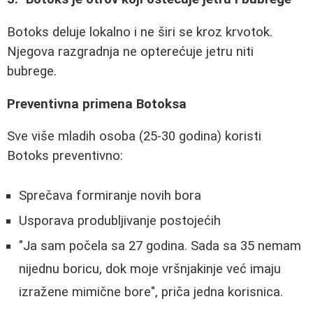
Botoks deluje lokalno i ne širi se kroz krvotok.
Njegova razgradnja ne opterećuje jetru niti
bubrege.
Preventivna primena Botoksa
Sve više mladih osoba (25-30 godina) koristi
Botoks preventivno:
Sprečava formiranje novih bora
Usporava produbljivanje postojećih
"Ja sam počela sa 27 godina. Sada sa 35 nemam
nijednu boricu, dok moje vršnjakinje već imaju
izražene mimične bore", priča jedna korisnica.