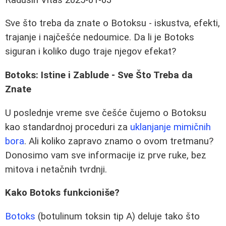
Sve što treba da znate o Botoksu - iskustva, efekti,
trajanje i najčešće nedoumice. Da li je Botoks
siguran i koliko dugo traje njegov efekat?
Botoks: Istine i Zablude - Sve Što Treba da
Znate
U poslednje vreme sve češće čujemo o Botoksu
kao standardnoj proceduri za
uklanjanje mimičnih
bora
. Ali koliko zapravo znamo o ovom tretmanu?
Donosimo vam sve informacije iz prve ruke, bez
mitova i netačnih tvrdnji.
Kako Botoks funkcioniše?
Botoks
(botulinum toksin tip A) deluje tako što