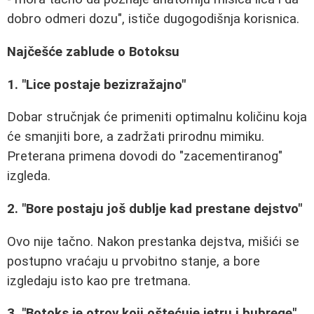
dobro odmeri dozu", ističe dugogodišnja korisnica.
Najčešće zablude o Botoksu
1. "Lice postaje bezizražajno"
Dobar stručnjak će primeniti optimalnu količinu koja
će smanjiti bore, a zadržati prirodnu mimiku.
Preterana primena dovodi do "zacementiranog"
izgleda.
2. "Bore postaju još dublje kad prestane dejstvo"
Ovo nije tačno. Nakon prestanka dejstva, mišići se
postupno vraćaju u prvobitno stanje, a bore
izgledaju isto kao pre tretmana.
3. "Botoks je otrov koji oštećuje jetru i bubrege"