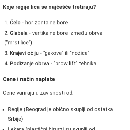
Koje regije lica se najčešće tretiraju?
Čelo
- horizontalne bore
Glabela
- vertikalne bore između obrva
("mrstilice")
Krajevi očiju
- "gakove" ili "nožice"
Podizanje obrva
- "brow lift" tehnika
Cene i način naplate
Cene variraju u zavisnosti od:
Regije (Beograd je obično skuplji od ostatka
Srbije)
Lekara (plastični hirurzi su skuplji od