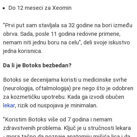
Do 12 meseci za Xeomin
"Prvi put sam stavljala sa 32 godine na bori između
obrva. Sada, posle 11 godina redovne primene,
nemam niti jednu boru na celu", deli svoje iskustvo
jedna korisnica.
Da li je Botoks bezbedan?
Botoks se decenijama koristi u medicinske svrhe
(neurologija, oftalmologija) pre nego što je odobren
za kozmetičku upotrebu. Kada ga izvodi obučen
lekar
, rizik od nuspojava je minimalan.
"Koristim Botoks više od 7 godina i nemam
zdravstvenih problema. Ključ je u stručnosti lekara
- mora tačno da poznaje anatomiju mišića lica i da