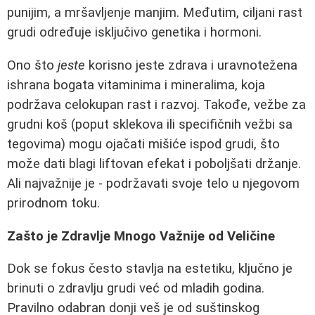
punijim, a mršavljenje manjim. Međutim, ciljani rast
grudi određuje isključivo genetika i hormoni.
Ono što
jeste
korisno jeste zdrava i uravnotežena
ishrana bogata vitaminima i mineralima, koja
podržava celokupan rast i razvoj. Takođe, vežbe za
grudni koš (poput sklekova ili specifičnih vežbi sa
tegovima) mogu ojačati mišiće ispod grudi, što
može dati blagi liftovan efekat i poboljšati držanje.
Ali najvažnije je - podržavati svoje telo u njegovom
prirodnom toku.
Zašto je Zdravlje Mnogo Važnije od Veličine
Dok se fokus često stavlja na estetiku, ključno je
brinuti o zdravlju grudi već od mladih godina.
Pravilno odabran donji veš je od suštinskog