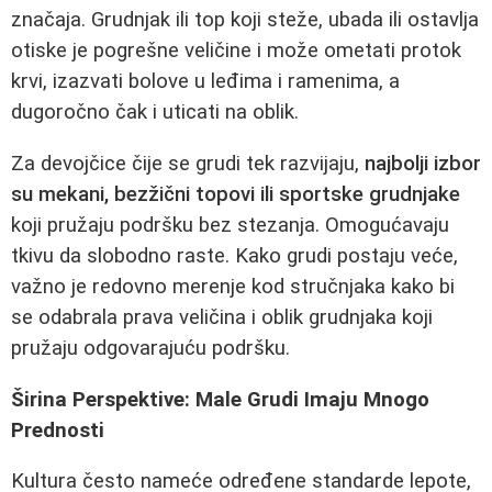
značaja. Grudnjak ili top koji steže, ubada ili ostavlja
otiske je pogrešne veličine i može ometati protok
krvi, izazvati bolove u leđima i ramenima, a
dugoročno čak i uticati na oblik.
Za devojčice čije se grudi tek razvijaju,
najbolji izbor
su mekani, bezžični topovi ili sportske grudnjake
koji pružaju podršku bez stezanja. Omogućavaju
tkivu da slobodno raste. Kako grudi postaju veće,
važno je redovno merenje kod stručnjaka kako bi
se odabrala prava veličina i oblik grudnjaka koji
pružaju odgovarajuću podršku.
Širina Perspektive: Male Grudi Imaju Mnogo
Prednosti
Kultura često nameće određene standarde lepote,