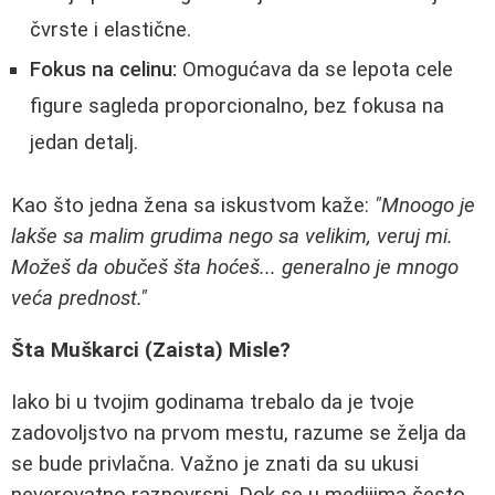
čvrste i elastične.
Fokus na celinu:
Omogućava da se lepota cele
figure sagleda proporcionalno, bez fokusa na
jedan detalj.
Kao što jedna žena sa iskustvom kaže:
"Mnoogo je
lakše sa malim grudima nego sa velikim, veruj mi.
Možeš da obučeš šta hoćeš... generalno je mnogo
veća prednost."
Šta Muškarci (Zaista) Misle?
Iako bi u tvojim godinama trebalo da je tvoje
zadovoljstvo na prvom mestu, razume se želja da
se bude privlačna. Važno je znati da su ukusi
neverovatno raznovrsni. Dok se u medijima često