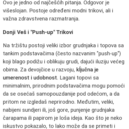
Ovo je jedno od najčešćih pitanja. Odgovor je
višeslojan. Postoje određeni modni trikovi, ali i
važna zdravstvena razmatranja.
Donji Veš i "Push-up" Trikovi
Na tržištu postoji veliki izbor grudnjaka i topova sa
tankim podstavačima (često nazvanim "push-up")
koji blago podižu i oblikuju grudi, dajući iluziju većeg
obima. Za devojčice u razvoju,
kĺjučna je
umerenost i udobnost
. Lagani topovi sa
minimalnim, prirodnim podstavačima mogu pomoći
da se osećaš samopouzdanije pod odećom, a da
pritom ne izgledaš neprirodno. Međutim, veliki,
nabijeni sundjeri ili, još gore, punjenje grudnjaka
čarapama ili papirom je loša ideja. Kao što je neko
iskustvo pokazalo, to lako može da se primeti i