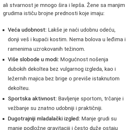
ali stvarnost je mnogo šira i lepša. Žene sa manjim
grudima ističu brojne prednosti koje imaju:
Veća udobnost:
Lakše je naći udobnu odeću,
donji veš i kupaći kostim. Nema bolova u leđima i
ramenima uzrokovanih težinom.
Više slobode u modi:
Mogućnost nošenja
dubokih dekoltea bez vulgarnog izgleda, kao i
ležernih majica bez brige o previše istaknutom
dekolteu.
Sportska aktivnost:
Bavljenje sportom, trčanje i
vežbanje su znatno udobniji i praktičniji.
Dugotrajniji mladalački izgled:
Manje grudi su
manje podložne gravitaciji i često duže ostaju