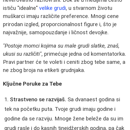
ističu "idealne"
velike grudi
, u stvarnom životu
muškarci imaju različite preference. Mnogi cene
prirodan izgled, proporcionalnost figure i, što je
najvažnije, samopouzdanje i ličnost devojke.
"Postoje momci kojima su male grudi slatke, znaš,
ukusi su različiti"
, primećuje jedna od komentatorka.
Pravi partner će te voleti i ceniti zbog tebe same, a
ne zbog broja na etiketi grudnjaka.
Ključne Poruke za Tebe
Strastveno se razvijaš.
Sa dvanaest godina si
tek na početku puta. Tvoje grudi imaju godine i
godine da se razviju. Mnoge žene beleže da su im
grudi rasle i do kasnih tinejdžerskih godina, pa čak