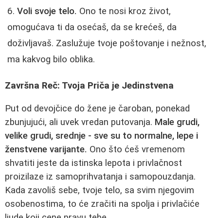
Voli svoje telo.
Ono te nosi kroz život,
omogućava ti da osećaš, da se krećeš, da
doživljavaš. Zaslužuje tvoje poštovanje i nežnost,
ma kakvog bilo oblika.
Završna Reč: Tvoja Priča je Jedinstvena
Put od devojčice do žene je čaroban, ponekad
zbunjujući, ali uvek vredan putovanja.
Male grudi,
velike grudi, srednje - sve su to normalne, lepe i
ženstvene varijante.
Ono što ćeš vremenom
shvatiti jeste da istinska lepota i privlačnost
proizilaze iz samoprihvatanja i samopouzdanja.
Kada zavoliš sebe, tvoje telo, sa svim njegovim
osobenostima, to će zračiti na spolja i privlačiće
ljude koji cene pravu tebe.