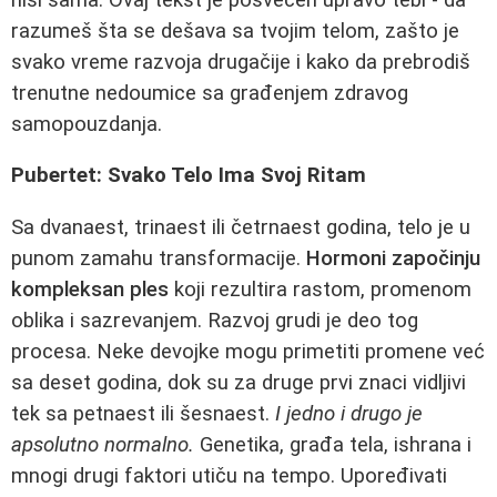
razumeš šta se dešava sa tvojim telom, zašto je
svako vreme razvoja drugačije i kako da prebrodiš
trenutne nedoumice sa građenjem zdravog
samopouzdanja.
Pubertet: Svako Telo Ima Svoj Ritam
Sa dvanaest, trinaest ili četrnaest godina, telo je u
punom zamahu transformacije.
Hormoni započinju
kompleksan ples
koji rezultira rastom, promenom
oblika i sazrevanjem. Razvoj grudi je deo tog
procesa. Neke devojke mogu primetiti promene već
sa deset godina, dok su za druge prvi znaci vidljivi
tek sa petnaest ili šesnaest.
I jedno i drugo je
apsolutno normalno.
Genetika, građa tela, ishrana i
mnogi drugi faktori utiču na tempo. Upoređivati