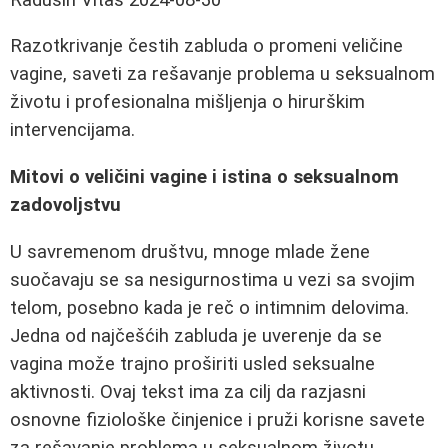
Razotkrivanje čestih zabluda o promeni veličine
vagine, saveti za rešavanje problema u seksualnom
životu i profesionalna mišljenja o hirurškim
intervencijama.
Mitovi o veličini vagine i istina o seksualnom
zadovoljstvu
U savremenom društvu, mnoge mlade žene
suočavaju se sa nesigurnostima u vezi sa svojim
telom, posebno kada je reč o intimnim delovima.
Jedna od najčešćih zabluda je uverenje da se
vagina može trajno proširiti usled seksualne
aktivnosti. Ovaj tekst ima za cilj da razjasni
osnovne fiziološke činjenice i pruži korisne savete
za rešavanje problema u seksualnom životu.