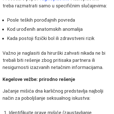
treba razmatrati samo u specifičnim slučajevima:
Posle teških porođajnih povreda
Kod urođenih anatomskih anomalija
Kada postoji fizički bol ili zdravstveni rizik
Važno je naglasiti da hirurški zahvati nikada ne bi
trebali biti rešenje zbog pritisaka partnera ili
nesigurnosti izazvanih netačnim informacijama.
Kegelove vežbe: prirodno rešenje
Jačanje mišića dna karličnog predstavlja najbolji
način za poboljšanje seksualnog iskustva:
Identifikujte prave mišiće (zaustavljanje