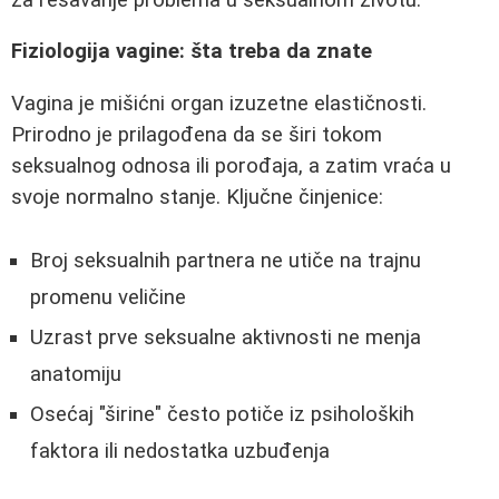
Fiziologija vagine: šta treba da znate
Vagina je mišićni organ izuzetne elastičnosti.
Prirodno je prilagođena da se širi tokom
seksualnog odnosa ili porođaja, a zatim vraća u
svoje normalno stanje. Ključne činjenice:
Broj seksualnih partnera ne utiče na trajnu
promenu veličine
Uzrast prve seksualne aktivnosti ne menja
anatomiju
Osećaj "širine" često potiče iz psiholoških
faktora ili nedostatka uzbuđenja