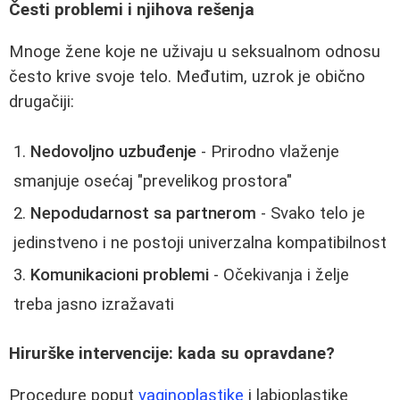
Česti problemi i njihova rešenja
Mnoge žene koje ne uživaju u seksualnom odnosu
često krive svoje telo. Međutim, uzrok je obično
drugačiji:
Nedovoljno uzbuđenje
- Prirodno vlaženje
smanjuje osećaj "prevelikog prostora"
Nepodudarnost sa partnerom
- Svako telo je
jedinstveno i ne postoji univerzalna kompatibilnost
Komunikacioni problemi
- Očekivanja i želje
treba jasno izražavati
Hirurške intervencije: kada su opravdane?
Procedure poput
vaginoplastike
i labioplastike