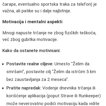
čarape, eventualno sportska traka za telefon) je
važna, ali patike su i dalje najbitnije.
Motivacija i mentalni aspekti
Mnogi napuste trčanje ne zbog fizičkih teškoća,
već zbog gubitka motivacije.
Kako da ostanete motivisani:
Postavite realne ciljeve:
Umesto "Želim da
smršam", postavite cilj "Želim da istrčim 5 km
bez zaustavljanja za 2 meseca".
Pratite napredak:
Vodenje dnevnika trčanja ili
korišćenje aplikacija (poput Strave ili Runkeeper)
može neverovatno podići motivaciju kada vidite