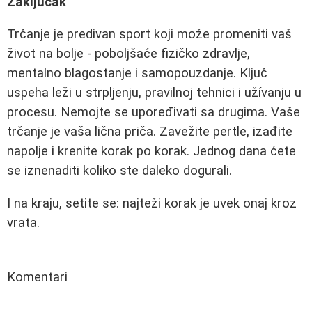
Zaključak
Trčanje je predivan sport koji može promeniti vaš
život na bolje - poboljšaće fizičko zdravlje,
mentalno blagostanje i samopouzdanje. Ključ
uspeha leži u strpljenju, pravilnoj tehnici i užívanju u
procesu. Nemojte se upoređivati sa drugima. Vaše
trčanje je vaša lična priča. Zavežite pertle, izađite
napolje i krenite korak po korak. Jednog dana ćete
se iznenaditi koliko ste daleko dogurali.
I na kraju, setite se: najteži korak je uvek onaj kroz
vrata.
Komentari