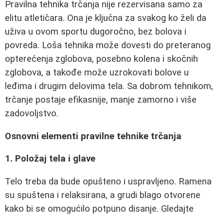
Pravilna tehnika trčanja nije rezervisana samo za
elitu atletičara. Ona je ključna za svakog ko želi da
uživa u ovom sportu dugoročno, bez bolova i
povreda. Loša tehnika može dovesti do preteranog
opterećenja zglobova, posebno kolena i skočnih
zglobova, a takođe može uzrokovati bolove u
leđima i drugim delovima tela. Sa dobrom tehnikom,
trčanje postaje efikasnije, manje zamorno i više
zadovoljstvo.
Osnovni elementi pravilne tehnike trčanja
1. Položaj tela i glave
Telo treba da bude opušteno i uspravljeno. Ramena
su spuštena i relaksirana, a grudi blago otvorene
kako bi se omogućilo potpuno disanje. Gledajte