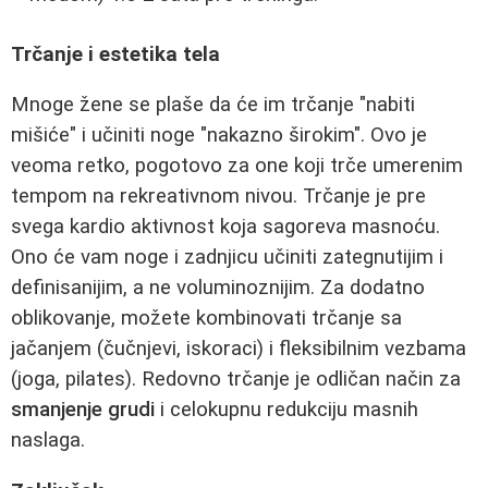
Trčanje i estetika tela
Mnoge žene se plaše da će im trčanje "nabiti
mišiće" i učiniti noge "nakazno širokim". Ovo je
veoma retko, pogotovo za one koji trče umerenim
tempom na rekreativnom nivou. Trčanje je pre
svega kardio aktivnost koja sagoreva masnoću.
Ono će vam noge i zadnjicu učiniti zategnutijim i
definisanijim, a ne voluminoznijim. Za dodatno
oblikovanje, možete kombinovati trčanje sa
jačanjem (čučnjevi, iskoraci) i fleksibilnim vezbama
(joga, pilates). Redovno trčanje je odličan način za
smanjenje grudi
i celokupnu redukciju masnih
naslaga.