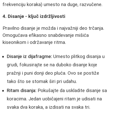
frekvenciju koraka) umesto na duge, razvučene.
4. Disanje - ključ izdržljivosti
Pravilno disanje je možda i najvažniji deo trčanja.
Omogućava efikasno snabdevanje mišića
kiseonikom i održavanje ritma.
Disanje iz dijafragme:
Umesto plitkog disanja u
grudi, fokusirajte se na duboko disanje koje
pražnji i puni donji deo pluća. Ovo se postiže
tako što se stomak širi pri udahu.
Ritam disanja:
Pokušajte da uskladite disanje sa
koracima. Jedan uobičajeni ritam je udisati na
svaka dva koraka, a izdisati na svaka tri.