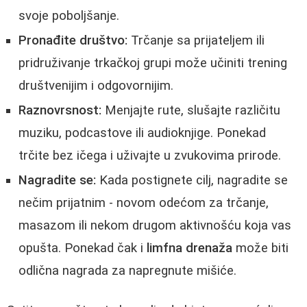
svoje poboljšanje.
Pronađite društvo:
Trčanje sa prijateljem ili
pridruživanje trkačkoj grupi može učiniti trening
društvenijim i odgovornijim.
Raznovrsnost:
Menjajte rute, slušajte različitu
muziku, podcastove ili audioknjige. Ponekad
trčite bez ičega i uživajte u zvukovima prirode.
Nagradite se:
Kada postignete cilj, nagradite se
nečim prijatnim - novom odećom za trčanje,
masazom ili nekom drugom aktivnošću koja vas
opušta. Ponekad čak i
limfna drenaža
može biti
odlična nagrada za napregnute mišiće.