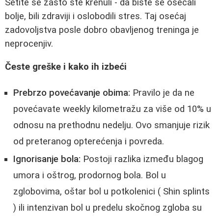
Setite se zašto ste krenuli - da biste se osećali
bolje, bili zdraviji i oslobodili stres. Taj osećaj
zadovoljstva posle dobro obavljenog treninga je
neprocenjiv.
Česte greške i kako ih izbeći
Prebrzo povećavanje obima:
Pravilo je da ne
povećavate weekly kilometražu za više od 10% u
odnosu na prethodnu nedelju. Ovo smanjuje rizik
od preteranog opterećenja i povreda.
Ignorisanje bola:
Postoji razlika između blagog
umora i oštrog, prodornog bola. Bol u
zglobovima, oštar bol u potkolenici ( Shin splints
) ili intenzivan bol u predelu skočnog zgloba su