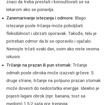
znaci da treba prestati i konsultovati se sa
lekarom ako se ponavlja.
Zanemarivanje istezanja i odmore:
Blago
istezanje posle trčanja može poboljšati
fleksibilnost i ubrzati oporavak. Takođe, telu je
potreban odmor da bi se oporavilo i ojačalo.
Nemojte trčati svaki dan, osim ako niste veoma
iskusni.
Trčanje na prazan ili pun stomak:
Trčanje
odmah posle obroka može izazvati grčeve. S
druge strane, trčanje na potpuno prazan stomak
može dovesti do nedostatka energije. Idealno je
pojesti lagani obrok (npr. banana, tost sa
medom) 1.5-2 sata pre treninga.