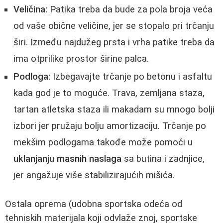
Veličina:
Patika treba da bude za pola broja veća
od vaše obične veličine, jer se stopalo pri trčanju
širi. Između najdužeg prsta i vrha patike treba da
ima otprilike prostor širine palca.
Podloga:
Izbegavajte trčanje po betonu i asfaltu
kada god je to moguće. Trava, zemljana staza,
tartan atletska staza ili makadam su mnogo bolji
izbori jer pružaju bolju amortizaciju. Trčanje po
mekšim podlogama takođe može pomoći u
uklanjanju masnih naslaga
sa butina i zadnjice,
jer angažuje više stabilizirajućih mišića.
Ostala oprema (udobna sportska odeća od
tehniskih materijala koji odvlaže znoj, sportske