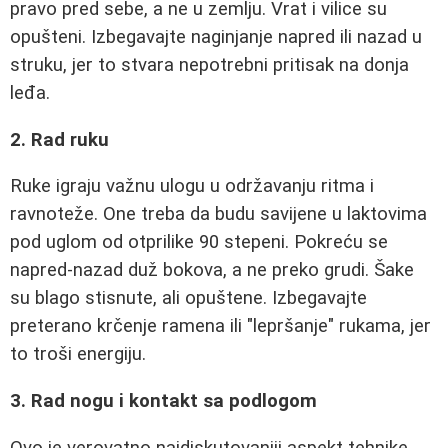
pravo pred sebe, a ne u zemlju. Vrat i vilice su
opušteni. Izbegavajte naginjanje napred ili nazad u
struku, jer to stvara nepotrebni pritisak na donja
leđa.
2. Rad ruku
Ruke igraju važnu ulogu u održavanju ritma i
ravnoteže. One treba da budu savijene u laktovima
pod uglom od otprilike 90 stepeni. Pokreću se
napred-nazad duž bokova, a ne preko grudi. Šake
su blago stisnute, ali opuštene. Izbegavajte
preterano krčenje ramena ili "lepršanje" rukama, jer
to troši energiju.
3. Rad nogu i kontakt sa podlogom
Ovo je verovatno najdiskutovaniji aspekt tehnike.