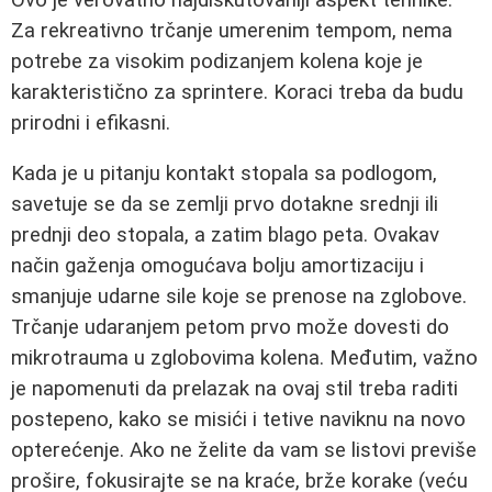
Za rekreativno trčanje umerenim tempom, nema
potrebe za visokim podizanjem kolena koje je
karakteristično za sprintere. Koraci treba da budu
prirodni i efikasni.
Kada je u pitanju kontakt stopala sa podlogom,
savetuje se da se zemlji prvo dotakne srednji ili
prednji deo stopala, a zatim blago peta. Ovakav
način gaženja omogućava bolju amortizaciju i
smanjuje udarne sile koje se prenose na zglobove.
Trčanje udaranjem petom prvo može dovesti do
mikrotrauma u zglobovima kolena. Međutim, važno
je napomenuti da prelazak na ovaj stil treba raditi
postepeno, kako se misići i tetive naviknu na novo
opterećenje. Ako ne želite da vam se listovi previše
prošire, fokusirajte se na kraće, brže korake (veću