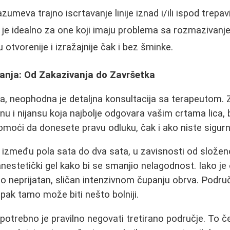
umeva trajno iscrtavanje linije iznad i/ili ispod trepa
 je idealno za one koji imaju problema sa rozmazivanje
u otvorenije i izražajnije čak i bez šminke.
vanja: Od Zakazivanja do Završetka
, neophodna je detaljna konsultacija sa terapeutom. 
jinu i nijansu koja najbolje odgovara vašim crtama lica, 
moći da donesete pravu odluku, čak i ako niste sigurni
između pola sata do dva sata, u zavisnosti od složeno
nestetički gel kako bi se smanjio nelagodnost. Iako je 
o neprijatan, sličan intenzivnom čupanju obrva. Područ
tupak tamo može biti nešto bolniji.
 potrebno je pravilno negovati tretirano područje. To č