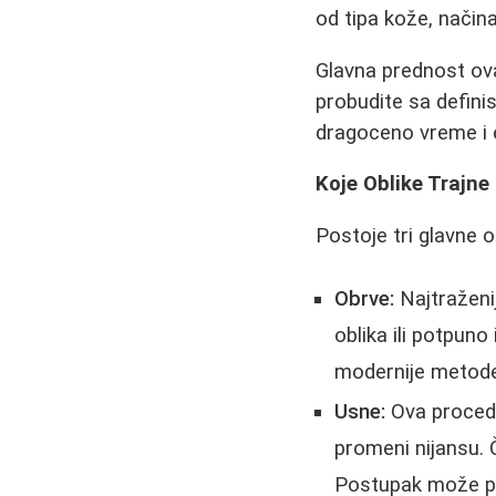
od tipa kože, načina
Glavna prednost o
probudite sa defin
dragoceno vreme i 
Koje Oblike Trajn
Postoje tri glavne 
Obrve:
Najtraženi
oblika ili potpuno 
modernije metod
Usne:
Ova procedu
promeni nijansu. 
Postupak može pom