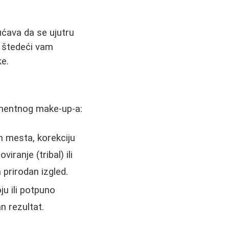
ćava da se ujutru
, štedeći vam
e.
entnog make-up-a:
 mesta, korekciju
iranje (tribal) ili
prirodan izgled.
u ili potpuno
n rezultat.