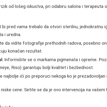
rizik od lošeg iskustva, pri odabiru salona i terapeuta 
bi pred vama trebalo da otvori sterilnu, jednokratnu ig
ta i uredna.
te da vidite fotografije prethodnih radova, posebno oni
zuju konačan rezultat.
l:
Informišite se o markama pigmenata i opreme. Pozn
eye, Riso) garantuju bolji kvalitet i bezbednost.
e najbolje ići po preporuci nekoga ko je prezadovoljan
 niske cene. Setite se da je ovo intervencija na vašem 