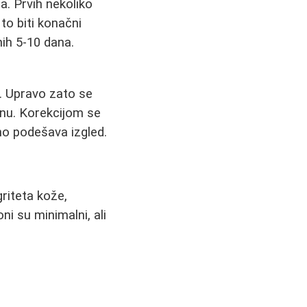
. Prvih nekoliko
 to biti konačni
ih 5-10 dana.
e. Upravo zato se
enu. Korekcijom se
no podešava izgled.
riteta kože,
ni su minimalni, ali