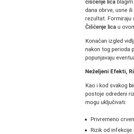
čišćenje lica
blagim 
dana obrve, usne ili
rezultat. Formiraju
Čišćenje lica
u ovom
Konačan izgled vidl
nakon tog perioda p
popunjavaju eventua
Neželjeni Efekti, R
Kao i kod svakog
b
postoje odredeni riz
mogu uključivati:
Privremeno crvenil
Rizik od infekcij