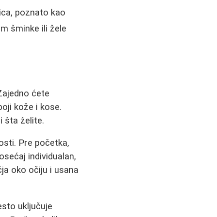
vica, poznato kao
m šminke ili žele
Zajedno ćete
boji kože i kose.
 šta želite.
sti. Pre početka,
osećaj individualan,
ja oko očiju i usana
esto uključuje