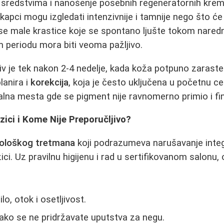
sredstvima i nanošenje posebnih regeneratornih krema
 kapci mogu izgledati intenzivnije i tamnije nego što će
 se male krastice koje se spontano ljušte tokom naredn
 periodu mora biti veoma pažljivo.
jiv je tek nakon 2-4 nedelje, kada koža potpuno zarast
lanira i
korekcija
, koja je često uključena u početnu c
lna mesta gde se pigment nije ravnomerno primio i fi
izici i Kome Nije Preporučljivo?
iološkog tretmana
koji podrazumeva narušavanje integ
ici. Uz pravilnu higijenu i rad u sertifikovanom salonu, o
o, otok i osetljivost.
e ako se ne pridržavate uputstva za negu.