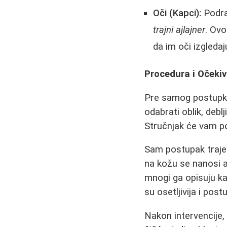
Oči (Kapci):
Podraz
trajni ajlajner
. Ovo
da im oči izgledaj
Procedura i Očeki
Pre samog postupka
odabrati oblik, debl
Stručnjak će vam po
Sam postupak traje 
na kožu se nanosi a
mnogi ga opisuju ka
su osetljivija i pos
Nakon intervencije,