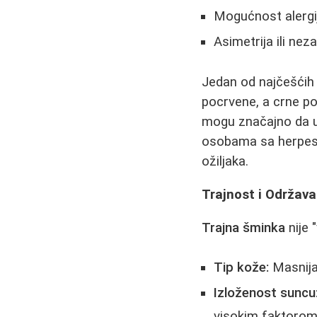
Mogućnost alergij
Asimetrija ili ne
Jedan od najčešćih
pocrvene, a crne po
mogu značajno da um
osobama sa herpeso
ožiljaka.
Trajnost i Održava
Trajna šminka
nije 
Tip kože:
Masnija
Izloženost suncu
visokim faktorom 