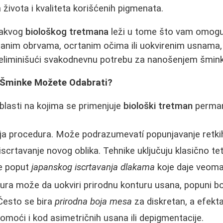
 života i kvaliteta korišćenih pigmenata.
vakvog
biološkog tretmana
leži u tome što vam omogu
isanim obrvama, ocrtanim očima ili uokvirenim usnama
eliminišući svakodnevnu potrebu za nanošenjem šmink
e Šminke Možete Odabrati?
oblasti na kojima se primenjuje
biološki tretman
perman
ja procedura. Može podrazumevatí popunjavanje retkih
iscrtavanje novog oblika. Tehnike uključuju klasično tetov
e poput
japanskog iscrtavanja dlakama
koje daje veoma 
ra može da uokviri prirodnu konturu usana, popuni boj
Često se bira
prirodna boja mesa
za diskretan, a efekta
oći i kod asimetričnih usana ili depigmentacije.