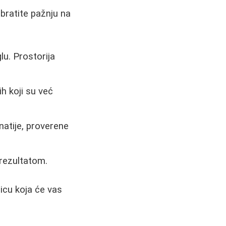
obratite pažnju na
lu. Prostorija
h koji su već
atije, proverene
 rezultatom.
licu koja će vas