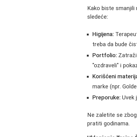
Kako biste smanjili 
sledeće:
Higijena:
Terapeut 
treba da bude čis
Portfolio:
Zatraži
"ozdraveli" i poka
Korišćeni materija
marke (npr. Golden
Preporuke:
Uvek j
Ne zaletite se zbog
pratiti godinama.