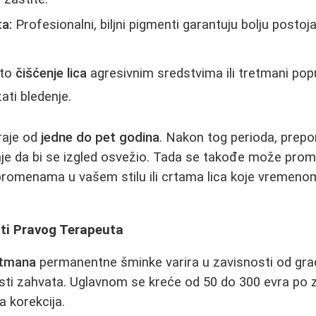
a:
Profesionalni, biljni pigmenti garantuju bolju postojan
to
čišćenje lica
agresivnim sredstvima ili tretmani po
ti bledenje.
raje od
jedne do pet godina
. Nakon tog perioda, prep
je da bi se izgled osvežio. Tada se takođe može promen
 promenama u vašem stilu ili crtama lica koje vremen
ati Pravog Terapeuta
etmana
permanentne šminke varira u zavisnosti od grad
sti zahvata. Uglavnom se kreće od 50 do 300 evra po 
a korekcija.