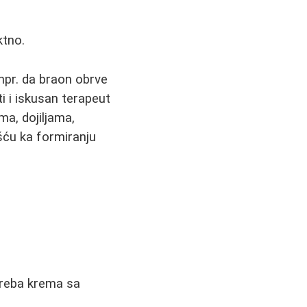
ktno.
npr. da braon obrve
i i iskusan terapeut
ma, dojiljama,
šću ka formiranju
treba krema sa