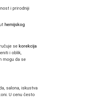
ost i prirodniji
put
hemijskog
oručuje se
korekcija
iti i oblik,
om mogu da se
a, salona, iskustva
zoni. U cenu često