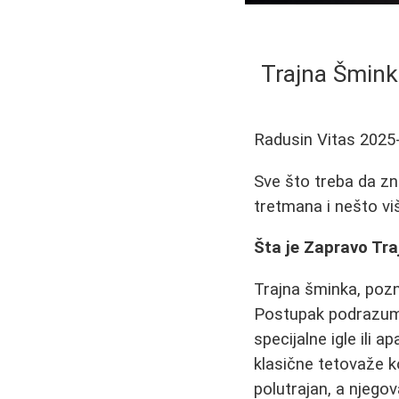
Trajna Šmink
Radusin Vitas
2025
Sve što treba da zn
tretmana i nešto viš
Šta je Zapravo Tr
Trajna šminka, pozn
Postupak podrazum
specijalne igle ili 
klasične tetovaže k
polutrajan, a njego