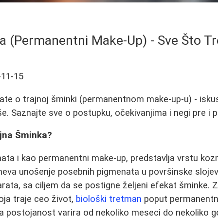
a (Permanentni Make-Up) - Sve Što T
-11-15
ate o trajnoj šminki (permanentnom make-up-u) - iskust
e. Saznajte sve o postupku, očekivanjima i negi pre i p
ajna Šminka?
ata i kao permanentni make-up, predstavlja vrstu koz
eva unošenje posebnih pigmenata u površinske sloj
aparata, sa ciljem da se postigne željeni efekat šminke. 
oja traje ceo život,
biološki tretman
poput permanentn
va postojanost varira od nekoliko meseci do nekoliko g