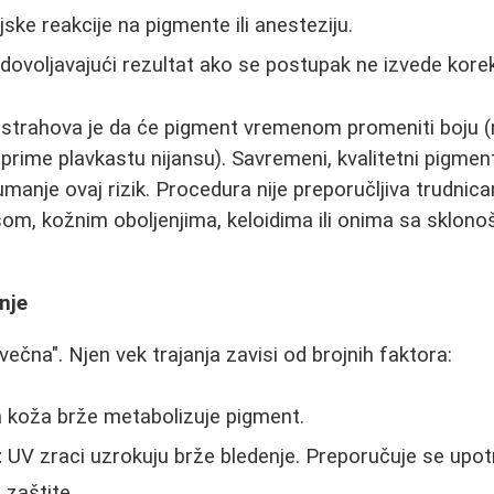
ske reakcije na pigmente ili anesteziju.
zadovoljavajući rezultat ako se postupak ne izvede kore
 strahova je da će pigment vremenom promeniti boju (
prime plavkastu nijansu). Savremeni, kvalitetni pigment
anje ovaj rizik. Procedura nije preporučljiva trudnica
m, kožnim oboljenjima, keloidima ili onima sa sklono
nje
"večna". Njen vek trajanja zavisi od brojnih faktora:
 koža brže metabolizuje pigment.
:
UV zraci uzrokuju brže bledenje. Preporučuje se upo
zaštite.