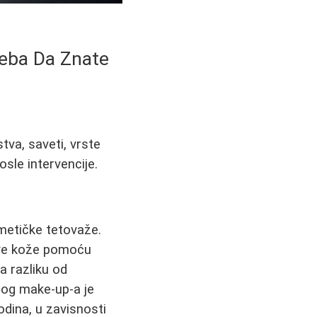
reba Da Znate
va, saveti, vrste
osle intervencije.
metičke tetovaže.
eve kože pomoću
Za razliku od
og make-up-a je
odina, u zavisnosti