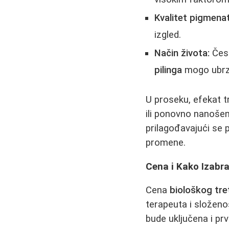
Kvalitet pigmenat
izgled.
Način života:
Čes
pilinga
mogo ubrza
U proseku, efekat t
ili ponovno nanošen
prilagođavajući se
promene.
Cena i Kako Izabr
Cena
biološkog tr
terapeuta i složeno
bude uključena i prv