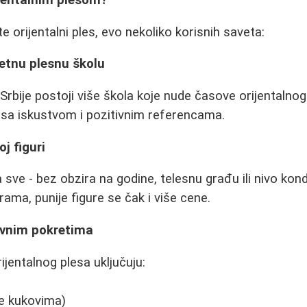
ijentalnim plesom?
e orijentalni ples, evo nekoliko korisnih saveta:
tetnu plesnu školu
rbije postoji više škola koje nude časove orijentalnog
a sa iskustvom i pozitivnim referencama.
oj figuri
a sve - bez obzira na godine, telesnu građu ili nivo kond
rama, punije figure se čak i više cene.
ovnim pokretima
ijentalnog plesa uključuju:
je kukovima)