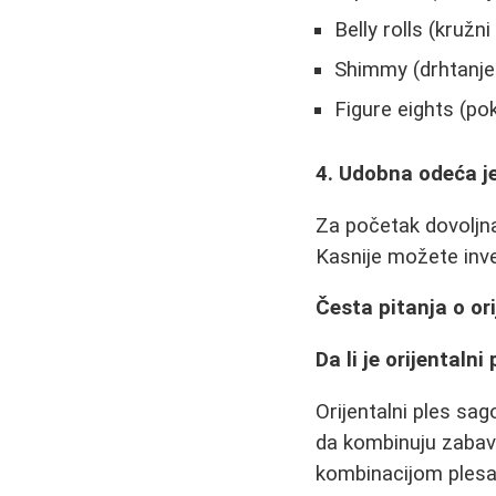
Belly rolls (kruž
Shimmy (drhtanje
Figure eights (pok
4. Udobna odeća je
Za početak dovoljn
Kasnije možete inve
Česta pitanja o or
Da li je orijentaln
Orijentalni ples sag
da kombinuju zabavu
kombinacijom plesa 