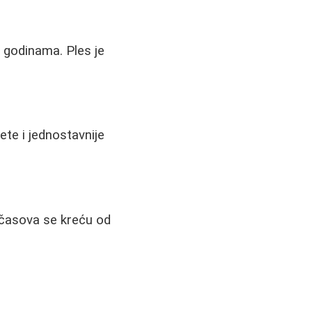
 godinama. Ples je
te i jednostavnije
 časova se kreću od