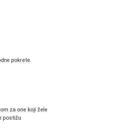
dne pokrete.
orom za one koji žele
e postižu