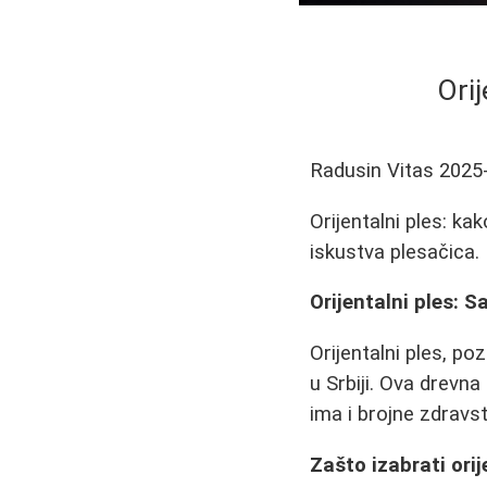
Orij
Radusin Vitas
2025
Orijentalni ples: ka
iskustva plesačica.
Orijentalni ples: S
Orijentalni ples, p
u Srbiji. Ova drev
ima i brojne zdravs
Zašto izabrati orij