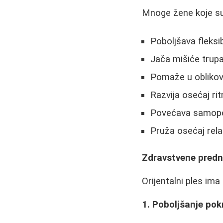
Mnoge žene koje su p
Poboljšava fleksib
Jača mišiće trup
Pomaže u oblikov
Razvija osećaj rit
Povećava samopou
Pruža osećaj rela
Zdravstvene predn
Orijentalni ples ima
1. Poboljšanje pok