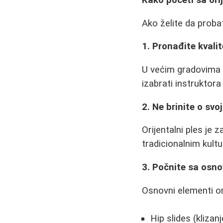
Kako početi sa or
Ako želite da probat
1. Pronađite kvali
U većim gradovima S
izabrati instruktor
2. Ne brinite o svoj
Orijentalni ples je z
tradicionalnim kultu
3. Počnite sa osn
Osnovni elementi or
Hip slides (klizan