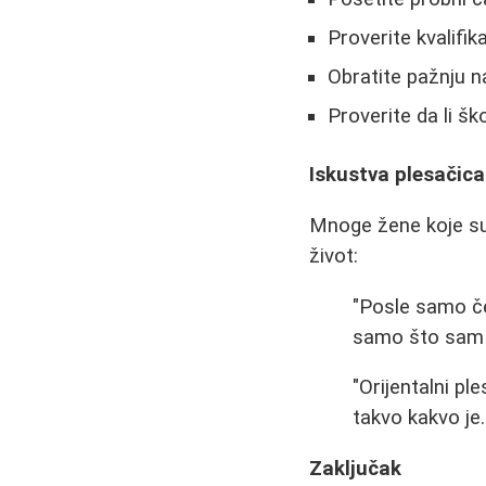
Proverite kvalifik
Obratite pažnju 
Proverite da li š
Iskustva plesačica
Mnoge žene koje su 
život:
"Posle samo č
samo što sam o
"Orijentalni p
takvo kakvo je
Zaključak