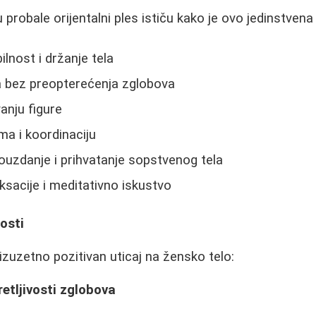
robale orijentalni ples ističu kako je ovo jedinstvena 
ilnost i držanje tela
a bez preopterećenja zglobova
anju figure
ma i koordinaciju
zdanje i prihvatanje sopstvenog tela
ksacije i meditativno iskustvo
osti
 izuzetno pozitivan uticaj na žensko telo:
retljivosti zglobova