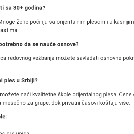
eti sa 30+ godina?
Mnoge žene počinju sa orijentalnim plesom i u kasnijim
rastima.
 potrebno da se nauče osnove?
ca redovnog vežbanja možete savladati osnovne pokre
i ples u Srbiji?
ožete naći kvalitetne škole orijentalnog plesa. Cene
 mesečno za grupe, dok privatni časovi koštaju više.
le:
as pre upisa