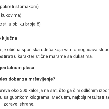
ni pokreti stomakom)
 kukovima)
reti u obliku broja 8)
 ključna
a je obična sportska odeća koja vam omogućava slobo
stirati u karakteristične marame sa dukatima.
ijentalnom plesu
i ples dobar za mršavljenje?
oreva oko 300 kalorija na sat, što ga čini odličnim izb
 sa gubitkom kilograma. Međutim, najbolji rezultati s
i zdrave ishrane.