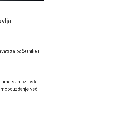
avlja
aveti za početnike i
ženama svih uzrasta
 samopouzdanje već