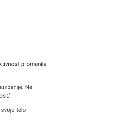
ktivnost promenila
uzdanije. Ne
ost."
 svoje telo