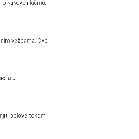
bno kukove i kičmu.
alnim vežbama. Ovo
aciju u
anjiti bolove tokom