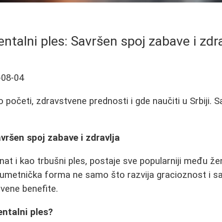
entalni ples: Savršen spoj zabave i zdr
-08-04
ko početi, zdravstvene prednosti i gde naučiti u Srbiji. S
avršen spoj zabave i zdravlja
oznat i kao trbušni ples, postaje sve popularniji među 
na umetnička forma ne samo što razvija gracioznost i
tvene benefite.
entalni ples?