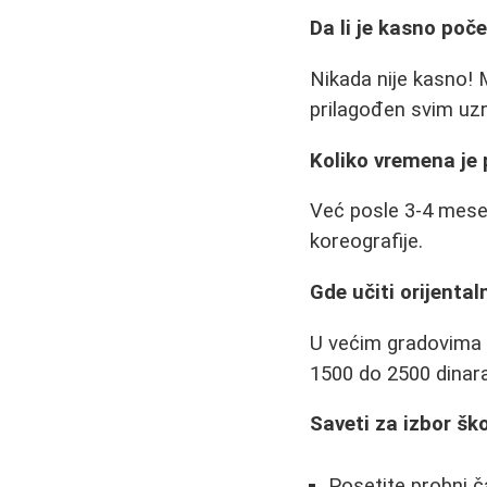
Da li je kasno poč
Nikada nije kasno! 
prilagođen svim uz
Koliko vremena je
Već posle 3-4 mese
koreografije.
Gde učiti orijentaln
U većim gradovima m
1500 do 2500 dinara
Saveti za izbor ško
Posetite probni č