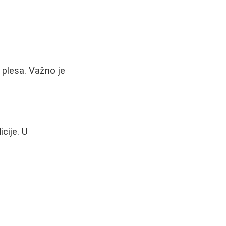
 plesa. Važno je
icije. U