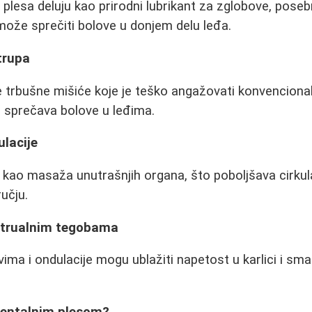
g plesa deluju kao prirodni lubrikant za zglobove, pose
ože sprečiti bolove u donjem delu leđa.
trupa
ke trbušne mišiće koje je teško angažovati konvencion
i sprečava bolove u leđima.
ulacije
u kao masaža unutrašnjih organa, što poboljšava cirkul
učju.
strualnim tegobama
vima i ondulacije mogu ublažiti napetost u karlici i sm