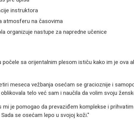
acije instruktora
na atmosferu na časovima
kola organizuje nastupe za napredne učenice
počele sa orijentalnim plesom ističu kako im je ova a
etiri meseca vežbanja osećam se gracioznije i samopo
blikovala telo već sam i naučila da volim svoju žensk
les mi je pomogao da prevaziđem komplekse i prihvatim
. Sada se osećam lepo u svojoj koži."