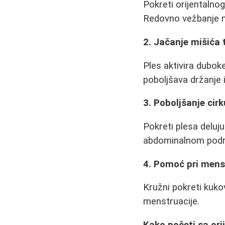
Pokreti orijentalno
Redovno vežbanje m
2. Jačanje mišića 
Ples aktivira dubo
poboljšava držanje 
3. Poboljšanje cirk
Pokreti plesa deluj
abdominalnom podr
4. Pomoć pri men
Kružni pokreti kuko
menstruacije.