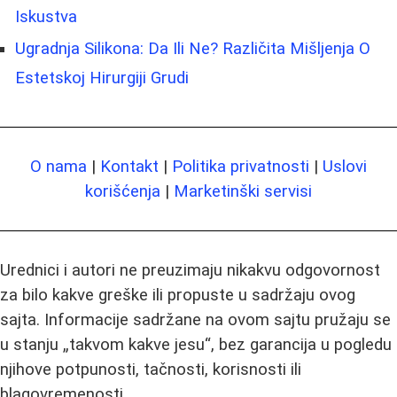
Iskustva
Ugradnja Silikona: Da Ili Ne? Različita Mišljenja O
Estetskoj Hirurgiji Grudi
O nama
|
Kontakt
|
Politika privatnosti
|
Uslovi
korišćenja
|
Marketinški servisi
Urednici i autori ne preuzimaju nikakvu odgovornost
za bilo kakve greške ili propuste u sadržaju ovog
sajta. Informacije sadržane na ovom sajtu pružaju se
u stanju „takvom kakve jesu“, bez garancija u pogledu
njihove potpunosti, tačnosti, korisnosti ili
blagovremenosti.