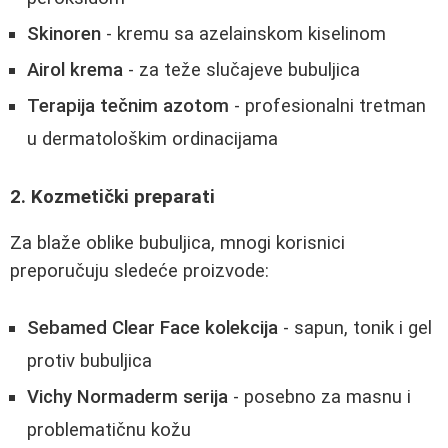
Skinoren
- kremu sa azelainskom kiselinom
Airol krema
- za teže slučajeve bubuljica
Terapija tečnim azotom
- profesionalni tretman
u dermatološkim ordinacijama
2. Kozmetički preparati
Za blaže oblike bubuljica, mnogi korisnici
preporučuju sledeće proizvode:
Sebamed Clear Face kolekcija
- sapun, tonik i gel
protiv bubuljica
Vichy Normaderm serija
- posebno za masnu i
problematičnu kožu