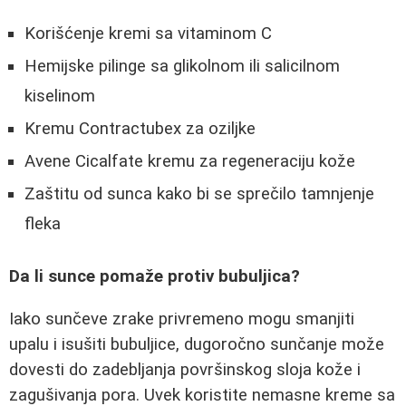
Korišćenje kremi sa vitaminom C
Hemijske pilinge sa glikolnom ili salicilnom
kiselinom
Kremu Contractubex za oziljke
Avene Cicalfate kremu za regeneraciju kože
Zaštitu od sunca kako bi se sprečilo tamnjenje
fleka
Da li sunce pomaže protiv bubuljica?
Iako sunčeve zrake privremeno mogu smanjiti
upalu i isušiti bubuljice, dugoročno sunčanje može
dovesti do zadebljanja površinskog sloja kože i
zagušivanja pora. Uvek koristite nemasne kreme sa