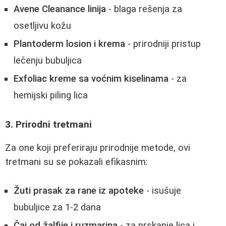
Avene Cleanance linija
- blaga rešenja za
osetljivu kožu
Plantoderm losion i krema
- prirodniji pristup
lečenju bubuljica
Exfoliac kreme sa voćnim kiselinama
- za
hemijski piling lica
3. Prirodni tretmani
Za one koji preferiraju prirodnije metode, ovi
tretmani su se pokazali efikasnim:
Žuti prasak za rane iz apoteke
- isušuje
bubuljice za 1-2 dana
Čaj od žalfije i ruzmarina
- za prskanje lica i