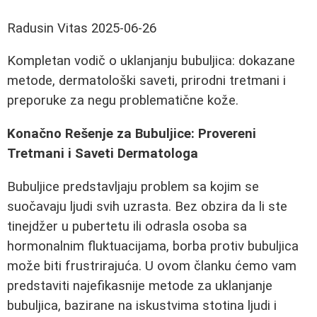
Radusin Vitas
2025-06-26
Kompletan vodič o uklanjanju bubuljica: dokazane
metode, dermatološki saveti, prirodni tretmani i
preporuke za negu problematične kože.
Konačno Rešenje za Bubuljice: Provereni
Tretmani i Saveti Dermatologa
Bubuljice predstavljaju problem sa kojim se
suočavaju ljudi svih uzrasta. Bez obzira da li ste
tinejdžer u pubertetu ili odrasla osoba sa
hormonalnim fluktuacijama, borba protiv bubuljica
može biti frustrirajuća. U ovom članku ćemo vam
predstaviti najefikasnije metode za uklanjanje
bubuljica, bazirane na iskustvima stotina ljudi i