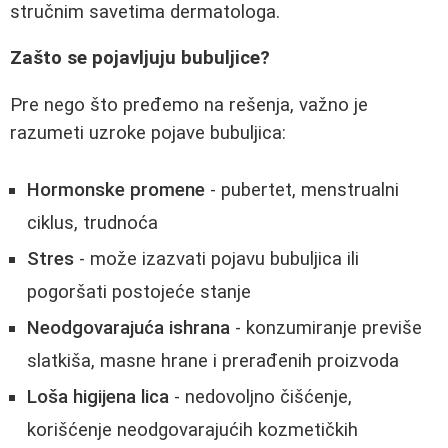
stručnim savetima dermatologa.
Zašto se pojavljuju bubuljice?
Pre nego što pređemo na rešenja, važno je
razumeti uzroke pojave bubuljica:
Hormonske promene
- pubertet, menstrualni
ciklus, trudnoća
Stres
- može izazvati pojavu bubuljica ili
pogoršati postojeće stanje
Neodgovarajuća ishrana
- konzumiranje previše
slatkiša, masne hrane i prerađenih proizvoda
Loša higijena lica
- nedovoljno čišćenje,
korišćenje neodgovarajućih kozmetičkih