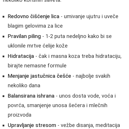
Redovno čišćenje lica
- umivanje ujutru i uveče
blagim gelovima za lice
Pravilan piling
- 1-2 puta nedeljno kako bi se
uklonile mrtve ćelije kože
Hidratacija
- čak i masna koza treba hidrataciju,
birajte nemasne formule
Menjanje jastučnica češće
- najbolje svakih
nekoliko dana
Balansirana ishrana
- unos dosta vode, voća i
povrća, smanjenje unosa šećera i mlečnih
proizvoda
Upravljanje stresom
- vežbe disanja, meditacija