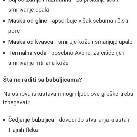
smirivanje upala
Maska od gline
- apsorbuje višak sebuma i čisti
pore
Maska od kvasca
- smiruje kožu i smanjuje upale
Termalna voda
- posebno Avene, za čišćenje i
smirivanje iritirane kože
Šta ne raditi sa bubuljicama?
Na osnovu iskustava mnogih ljudi, ove greške treba
izbegavati:
Čedjenje bubuljica
- dovodi do stvaranja krasta i
trajnih fleka