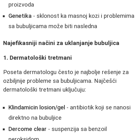
proizvoda
Genetika
- sklonost ka masnoj kozi i problemima
sa bubuljicama može biti nasledna
Najefikasniji načini za uklanjanje bubuljica
1. Dermatološki tretmani
Poseta dermatologu često je najbolje rešenje za
ozbiljnije probleme sa bubuljicama. Najčešći
dermatološki tretmani uključuju:
Klindamicin losion/gel
- antibiotik koji se nanosi
direktno na bubuljice
Dercome clear
- suspenzija sa benzoil
peroksidom