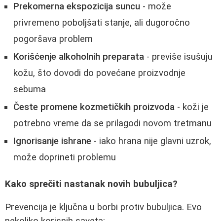
Prekomerna ekspozicija suncu
- može
privremeno poboljšati stanje, ali dugoročno
pogoršava problem
Korišćenje alkoholnih preparata
- previše isušuju
kožu, što dovodi do povećane proizvodnje
sebuma
Česte promene kozmetičkih proizvoda
- koži je
potrebno vreme da se prilagodi novom tretmanu
Ignorisanje ishrane
- iako hrana nije glavni uzrok,
može doprineti problemu
Kako sprečiti nastanak novih bubuljica?
Prevencija je ključna u borbi protiv bubuljica. Evo
nekoliko korisnih saveta: