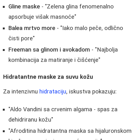
Gline maske
- "Zelena glina fenomenalno
apsorbuje višak masnoće"
Balea mrtvo more
- "Iako malo peče, odlično
čisti pore"
Freeman sa glinom i avokadom
- "Najbolja
kombinacija za matiranje i čišćenje"
Hidratantne maske za suvu kožu
Za intenzivnu
hidrataciju
, iskustva pokazuju:
"Aldo Vandini sa crvenim algama - spas za
dehidriranu kožu"
"Afroditina hidratantna maska sa hijaluronskom