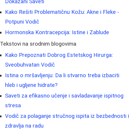
Dokazani Saveti
Kako Rešiti Problematičnu Kožu: Akne i Fleke -
Potpuni Vodič
Hormonska Kontracepcija: Istine i Zablude
Tekstovi na srodnim blogovima
Kako Prepoznati Dobrog Estetskog Hirurga:
Sveobuhvatan Vodič
Istina o mršavljenju: Da li stvarno treba izbaciti
hleb i ugljene hidrate?
Saveti za efikasno učenje i savladavanje ispitnog
stresa
Vodič za polaganje stručnog ispita iz bezbednosti i
zdravlja na radu