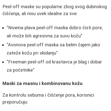
Peel-off maske su popularne zbog svog dubinskog
čišćenja, ali nisu uvek idealne za sve:
"Niveina plava peel-off maska dobro čisti pore,
ali može biti agresivna za suvu kožu"
"Avonova peel-off maska sa belim čajem jako
zateže kožu pri skidanju"
"Freeman peel-off od krastavca je blag i dobar
za početnike"
Maski za masnu i kombinovanu kožu
Za kontrolu sebuma i čišćenje pora, korisnici
preporučuju: