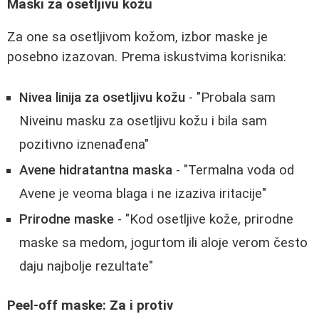
Maski za osetljivu kožu
Za one sa osetljivom kožom, izbor maske je
posebno izazovan. Prema iskustvima korisnika:
Nivea linija za osetljivu kožu
- "Probala sam
Niveinu masku za osetljivu kožu i bila sam
pozitivno iznenađena"
Avene hidratantna maska
- "Termalna voda od
Avene je veoma blaga i ne izaziva iritacije"
Prirodne maske
- "Kod osetljive kože, prirodne
maske sa medom, jogurtom ili aloje verom često
daju najbolje rezultate"
Peel-off maske: Za i protiv