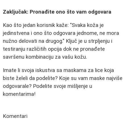
Zaključak: Pronađite ono što vam odgovara
Kao što jedan korisnik kaže: "Svaka koža je
jedinstvena i ono što odgovara jednome, ne mora
nužno delovati na drugog." Ključ je u strpljenju i
testiranju različitih opcija dok ne pronađete
savršenu kombinaciju za vašu kožu.
Imate li svoja iskustva sa maskama za lice koja
biste želeli da podelite? Koje su vam maske najviše
odgovarale? Podelite svoje mišljenje u
komentarima!
Komentari