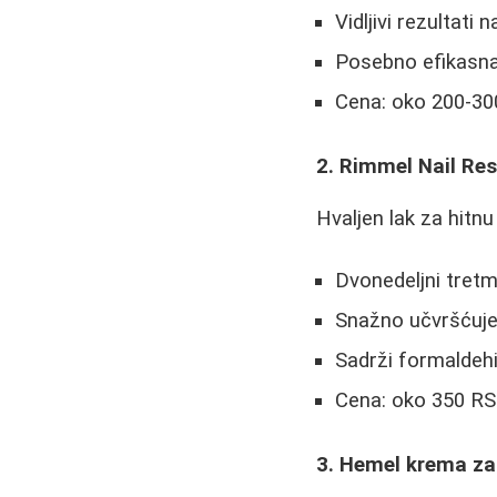
Vidljivi rezultati 
Posebno efikasna
Cena: oko 200-3
2. Rimmel Nail Re
Hvaljen lak za hitnu
Dvonedeljni tretm
Snažno učvršćuje 
Sadrži formaldehid
Cena: oko 350 R
3. Hemel krema za