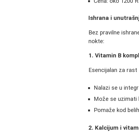
Cena: oko 1200 
Ishrana i unutrašn
Bez pravilne ishrane
nokte:
1. Vitamin B komp
Esencijalan za rast i
Nalazi se u integr
Može se uzimati 
Pomaže kod belih
2. Kalcijum i vitam