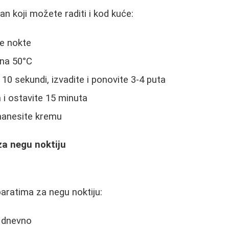
an koji možete raditi i kod kuće:
te nokte
 na 50°C
10 sekundi, izvadite i ponovite 3-4 puta
 i ostavite 15 minuta
 nanesite kremu
 za negu noktiju
ratima za negu noktiju:
a dnevno