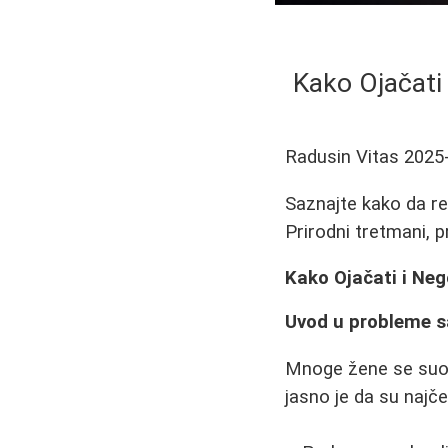
Kako Ojačati
Radusin Vitas
2025
Saznajte kako da re
Prirodni tretmani, p
Kako Ojačati i Neg
Uvod u probleme 
Mnoge žene se suoča
jasno je da su najče