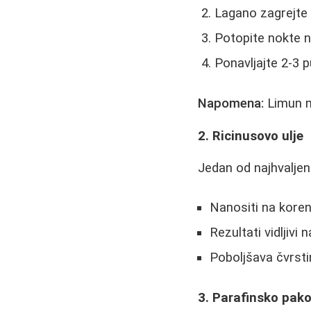
Lagano zagrejte
Potopite nokte 
Ponavljajte 2-3 
Napomena:
Limun m
2. Ricinusovo ulje
Jedan od najhvaljeni
Nanositi na koren
Rezultati vidljiv
Poboljšava čvrsti
3. Parafinsko pak