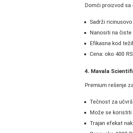
Domći proizvod sa 
Sadrži ricinusovo 
Nanositi na čiste
Efikasna kod teži
Cena: oko 400 R
4. Mavala Scientif
Premium rešenje za
Tečnost za učvršć
Može se koristiti
Trajan efekat nak