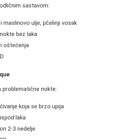
odličnim sastavom:
i maslinovo ulje, pčelinji vosak
 nokte bez laka
h oštećenja
SD
ique
 problematične nokte:
ivanje koja se brzo upija
 ispod laka
on 2-3 nedelje