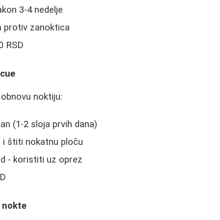
nakon 3-4 nedelje
 protiv zanoktica
00 RSD
scue
 obnovu noktiju:
an (1-2 sloja prvih dana)
i štiti nokatnu ploču
 - koristiti uz oprez
SD
 nokte