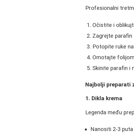
Profesionalni tretm
Očistite i oblikuj
Zagrejte parafin
Potopite ruke na 
Omotajte folijom
Skinite parafin i
Najbolji preparati
1. Dikla krema
Legenda među prepa
Nanositi 2-3 put