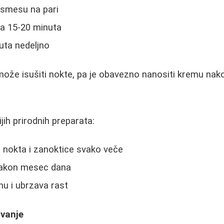
 smesu na pari
na 15-20 minuta
puta nedeljno
ože isušiti nokte, pa je obavezno nanositi kremu nak
jih prirodnih preparata:
 nokta i zanoktice svako veče
i nakon mesec dana
nu i ubrzava rast
ovanje