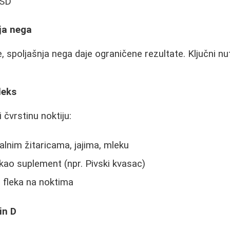
RSD
ja nega
, spoljašnja nega daje ograničene rezultate. Ključni nut
leks
 čvrstinu noktiju:
alnim žitaricama, jajima, mleku
kao suplement (npr. Pivski kvasac)
 fleka na noktima
in D