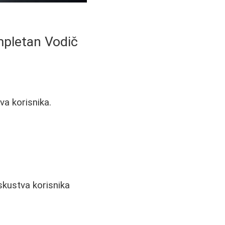
mpletan Vodič
va korisnika.
skustva korisnika