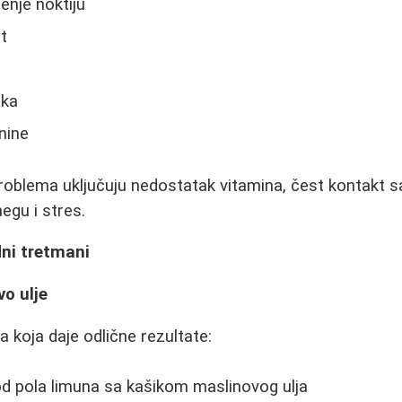
enje noktiju
st
ika
nine
problema uključuju nedostatak vitamina, čest kontakt 
egu i stres.
dni tretmani
vo ulje
a koja daje odlične rezultate:
d pola limuna sa kašikom maslinovog ulja