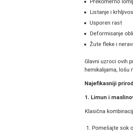
Prekomerno lomlj
Listanje i krhljivo
Usporen rast
Deformisanje obl
Žute fleke i nerav
Glavni uzroci ovih 
hemikalijama, lošu n
Najefikasniji priro
1. Limun i maslino
Klasična kombinacij
Pomešajte sok o