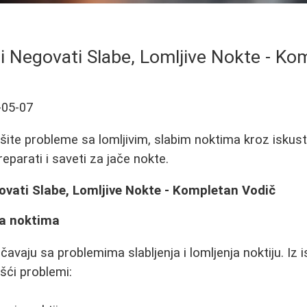
 i Negovati Slabe, Lomljive Nokte - Ko
-05-07
šite probleme sa lomljivim, slabim noktima kroz iskust
reparati i saveti za jače nokte.
ovati Slabe, Lomljive Nokte - Kompletan Vodič
sa noktima
vaju sa problemima slabljenja i lomljenja noktiju. Iz i
šći problemi: