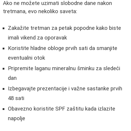
Ako ne možete uzimati slobodne dane nakon
tretmana, evo nekoliko saveta:
Zakažite tretman za petak popodne kako biste
imali vikend za oporavak
Koristite hladne obloge prvih sati da smanjite
eventualni otok
Pripremite laganu mineralnu šminku za sledeći
dan
Izbegavajte prezentacije i važne sastanke prvih
48 sati
Obavezno koristite SPF zaštitu kada izlazite
napolje