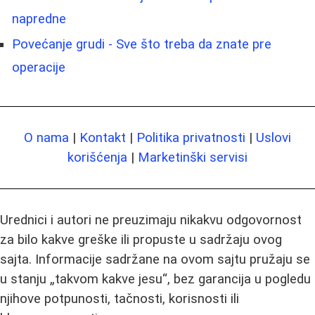
napredne
Povećanje grudi - Sve što treba da znate pre
operacije
O nama
|
Kontakt
|
Politika privatnosti
|
Uslovi
korišćenja
|
Marketinški servisi
Urednici i autori ne preuzimaju nikakvu odgovornost
za bilo kakve greške ili propuste u sadržaju ovog
sajta. Informacije sadržane na ovom sajtu pružaju se
u stanju „takvom kakve jesu“, bez garancija u pogledu
njihove potpunosti, tačnosti, korisnosti ili