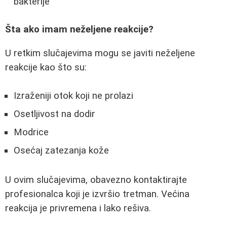
bakterije
Šta ako imam neželjene reakcije?
U retkim slučajevima mogu se javiti neželjene
reakcije kao što su:
Izraženiji otok koji ne prolazi
Osetljivost na dodir
Modrice
Osećaj zatezanja kože
U ovim slučajevima, obavezno kontaktirajte
profesionalca koji je izvršio tretman. Većina
reakcija je privremena i lako rešiva.