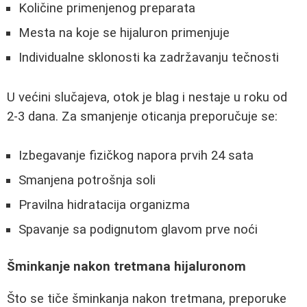
Količine primenjenog preparata
Mesta na koje se hijaluron primenjuje
Individualne sklonosti ka zadržavanju tečnosti
U većini slučajeva, otok je blag i nestaje u roku od
2-3 dana. Za smanjenje oticanja preporučuje se:
Izbegavanje fizičkog napora prvih 24 sata
Smanjena potrošnja soli
Pravilna hidratacija organizma
Spavanje sa podignutom glavom prve noći
Šminkanje nakon tretmana hijaluronom
Što se tiče šminkanja nakon tretmana, preporuke