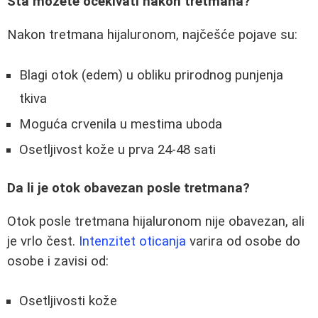
Šta možete očekivati nakon tretmana?
Nakon tretmana hijaluronom, najčešće pojave su:
Blagi otok (edem) u obliku prirodnog punjenja
tkiva
Moguća crvenila u mestima uboda
Osetljivost kože u prva 24-48 sati
Da li je otok obavezan posle tretmana?
Otok posle tretmana hijaluronom nije obavezan, ali
je vrlo čest.
Intenzitet oticanja
varira od osobe do
osobe i zavisi od:
Osetljivosti kože