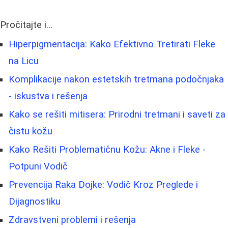
Pročitajte i...
Hiperpigmentacija: Kako Efektivno Tretirati Fleke
na Licu
Komplikacije nakon estetskih tretmana podočnjaka
- iskustva i rešenja
Kako se rešiti mitisera: Prirodni tretmani i saveti za
čistu kožu
Kako Rešiti Problematičnu Kožu: Akne i Fleke -
Potpuni Vodič
Prevencija Raka Dojke: Vodič Kroz Preglede i
Dijagnostiku
Zdravstveni problemi i rešenja