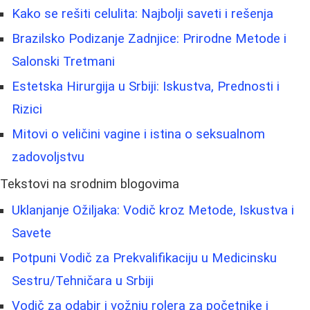
Kako se rešiti celulita: Najbolji saveti i rešenja
Brazilsko Podizanje Zadnjice: Prirodne Metode i
Salonski Tretmani
Estetska Hirurgija u Srbiji: Iskustva, Prednosti i
Rizici
Mitovi o veličini vagine i istina o seksualnom
zadovoljstvu
Tekstovi na srodnim blogovima
Uklanjanje Ožiljaka: Vodič kroz Metode, Iskustva i
Savete
Potpuni Vodič za Prekvalifikaciju u Medicinsku
Sestru/Tehničara u Srbiji
Vodič za odabir i vožnju rolera za početnike i