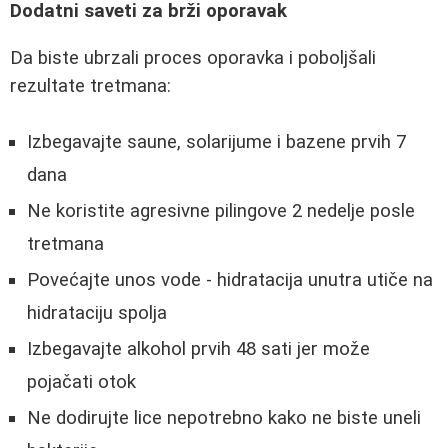
Dodatni saveti za brži oporavak
Da biste ubrzali proces oporavka i poboljšali
rezultate tretmana:
Izbegavajte saune, solarijume i bazene prvih 7
dana
Ne koristite agresivne pilingove 2 nedelje posle
tretmana
Povećajte unos vode - hidratacija unutra utiče na
hidrataciju spolja
Izbegavajte alkohol prvih 48 sati jer može
pojačati otok
Ne dodirujte lice nepotrebno kako ne biste uneli