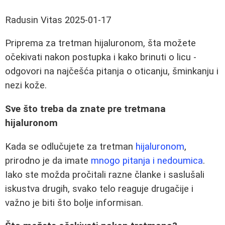
Radusin Vitas
2025-01-17
Priprema za tretman hijaluronom, šta možete
očekivati nakon postupka i kako brinuti o licu -
odgovori na najčešća pitanja o oticanju, šminkanju i
nezi kože.
Sve što treba da znate pre tretmana
hijaluronom
Kada se odlučujete za tretman
hijaluronom
,
prirodno je da imate
mnogo pitanja i nedoumica
.
Iako ste možda pročitali razne članke i saslušali
iskustva drugih, svako telo reaguje drugačije i
važno je biti što bolje informisan.