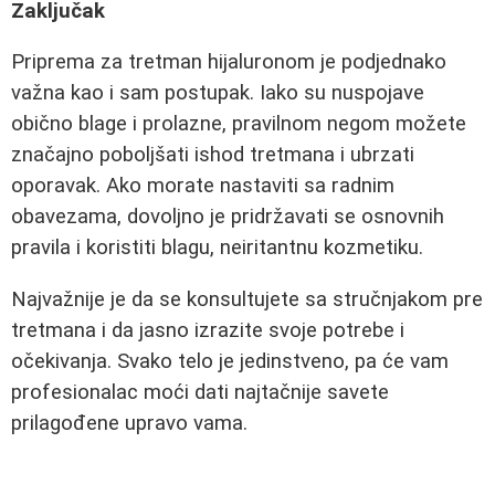
Zaključak
Priprema za tretman hijaluronom je podjednako
važna kao i sam postupak. Iako su nuspojave
obično blage i prolazne, pravilnom negom možete
značajno poboljšati ishod tretmana i ubrzati
oporavak. Ako morate nastaviti sa radnim
obavezama, dovoljno je pridržavati se osnovnih
pravila i koristiti blagu, neiritantnu kozmetiku.
Najvažnije je da se konsultujete sa stručnjakom pre
tretmana i da jasno izrazite svoje potrebe i
očekivanja. Svako telo je jedinstveno, pa će vam
profesionalac moći dati najtačnije savete
prilagođene upravo vama.