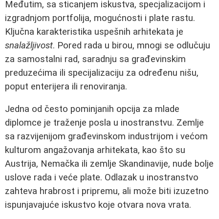
Međutim, sa sticanjem iskustva, specjalizacijom i
izgradnjom portfolija, mogućnosti i plate rastu.
Ključna karakteristika uspešnih arhitekata je
snalažljivost
. Pored rada u birou, mnogi se odlučuju
za samostalni rad, saradnju sa građevinskim
preduzećima ili specijalizaciju za određenu nišu,
poput enterijera ili renoviranja.
Jedna od često pominjanih opcija za mlade
diplomce je traženje posla u inostranstvu. Zemlje
sa razvijenijom građevinskom industrijom i većom
kulturom angažovanja arhitekata, kao što su
Austrija, Nemačka ili zemlje Skandinavije, nude bolje
uslove rada i veće plate. Odlazak u inostranstvo
zahteva hrabrost i pripremu, ali može biti izuzetno
ispunjavajuće iskustvo koje otvara nova vrata.