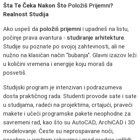
Šta Te Čeka Nakon Što
Položiš Prijemni
?
Realnost Studija
Ako uspeš da
položiš prijemni
i upadneš na listu,
počinje prava avantura -
studiranje arhitekture
.
Studije su poznate po svojoj zahtevnosti, ali ne
nužno na klasičan način "bubanja". Glavni izazov leži
u količini vremena i energije koju moraš da
posvetiš.
Studijski program je intenzivan i podrazumeva
dosta praktičnog rada. Studenti provode sate i sate
u studijama, radeći na projektima, crtajući, praveći
makete i učeći programske pakete neophodne za
savremeni rad, kao što su AutoCAD, ArchiCAD i 3D
modelovanje. Česte su neprospavane noći,
posebno u ispitnim rokovima i pred predaje velikih