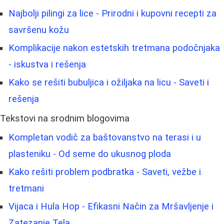
Najbolji pilingi za lice - Prirodni i kupovni recepti za
savršenu kožu
Komplikacije nakon estetskih tretmana podočnjaka
- iskustva i rešenja
Kako se rešiti bubuljica i ožiljaka na licu - Saveti i
rešenja
Tekstovi na srodnim blogovima
Kompletan vodič za baštovanstvo na terasi i u
plasteniku - Od seme do ukusnog ploda
Kako rešiti problem podbratka - Saveti, vežbe i
tretmani
Vijaca i Hula Hop - Efikasni Način za Mršavljenje i
Zatezanje Tela