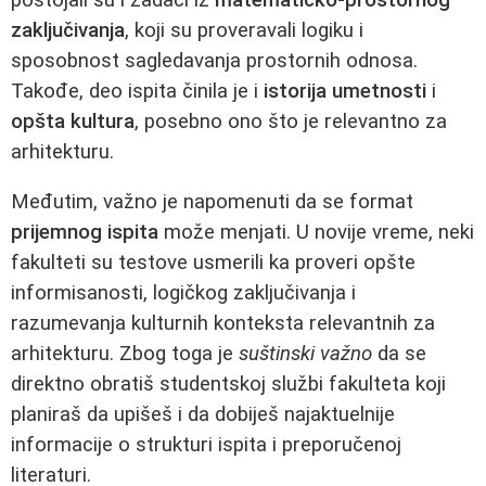
zaključivanja
, koji su proveravali logiku i
sposobnost sagledavanja prostornih odnosa.
Takođe, deo ispita činila je i
istorija umetnosti
i
opšta kultura
, posebno ono što je relevantno za
arhitekturu.
Međutim, važno je napomenuti da se format
prijemnog ispita
može menjati. U novije vreme, neki
fakulteti su testove usmerili ka proveri opšte
informisanosti, logičkog zaključivanja i
razumevanja kulturnih konteksta relevantnih za
arhitekturu. Zbog toga je
suštinski važno
da se
direktno obratiš studentskoj službi fakulteta koji
planiraš da upišeš i da dobiješ najaktuelnije
informacije o strukturi ispita i preporučenoj
literaturi.