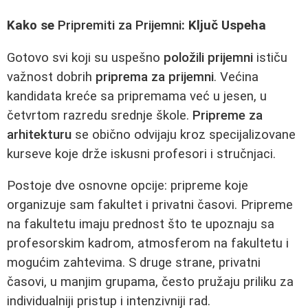
Kako se
Pripremiti za Prijemni
: Ključ Uspeha
Gotovo svi koji su uspešno
položili prijemni
ističu
važnost dobrih
priprema za prijemni
. Većina
kandidata kreće sa pripremama već u jesen, u
četvrtom razredu srednje škole.
Pripreme za
arhitekturu
se obično odvijaju kroz specijalizovane
kurseve koje drže iskusni profesori i stručnjaci.
Postoje dve osnovne opcije: pripreme koje
organizuje sam fakultet i privatni časovi. Pripreme
na fakultetu imaju prednost što te upoznaju sa
profesorskim kadrom, atmosferom na fakultetu i
mogućim zahtevima. S druge strane, privatni
časovi, u manjim grupama, često pružaju priliku za
individualniji pristup i intenzivniji rad.