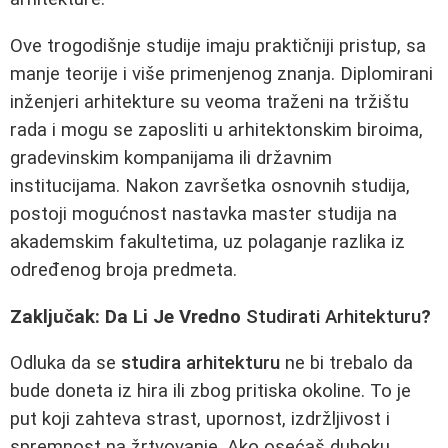
Ove trogodišnje studije imaju praktičniji pristup, sa
manje teorije i više primenjenog znanja. Diplomirani
inženjeri arhitekture su veoma traženi na tržištu
rada i mogu se zaposliti u arhitektonskim biroima,
gradevinskim kompanijama ili državnim
institucijama. Nakon završetka osnovnih studija,
postoji mogućnost nastavka master studija na
akademskim fakultetima, uz polaganje razlika iz
određenog broja predmeta.
Zaključak: Da Li Je Vredno
Studirati Arhitekturu
?
Odluka da se
studira arhitekturu
ne bi trebalo da
bude doneta iz hira ili zbog pritiska okoline. To je
put koji zahteva strast, upornost, izdržljivost i
spremnost na žrtvovanje. Ako osećaš duboku