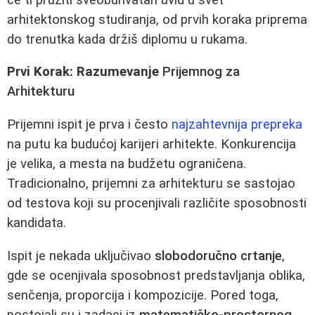
arhitektonskog studiranja, od prvih koraka priprema
do trenutka kada držiš diplomu u rukama.
Prvi Korak: Razumevanje
Prijemnog za
Arhitekturu
Prijemni ispit je prva i često
najzahtevnija prepreka
na putu ka budućoj karijeri arhitekte. Konkurencija
je velika, a mesta na budžetu ograničena.
Tradicionalno, prijemni za arhitekturu se sastojao
od testova koji su procenjivali različite sposobnosti
kandidata.
Ispit je nekada uključivao
slobodoručno crtanje
,
gde se ocenjivala sposobnost predstavljanja oblika,
senčenja, proporcija i kompozicije. Pored toga,
postojali su i zadaci iz
matematičko-prostornog