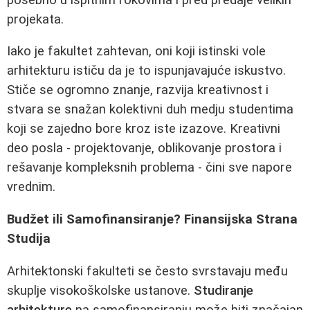
projekata.
Iako je fakultet zahtevan, oni koji istinski vole
arhitekturu ističu da je to ispunjavajuće iskustvo.
Stiče se ogromno znanje, razvija kreativnost i
stvara se snažan kolektivni duh medju studentima
koji se zajedno bore kroz iste izazove. Kreativni
deo posla - projektovanje, oblikovanje prostora i
rešavanje kompleksnih problema - čini sve napore
vrednim.
Budžet ili Samofinansiranje? Finansijska Strana
Studija
Arhitektonski fakulteti se često svrstavaju među
skuplje visokoškolske ustanove.
Studiranje
arhitekture
na samofinansiranju može biti značajan