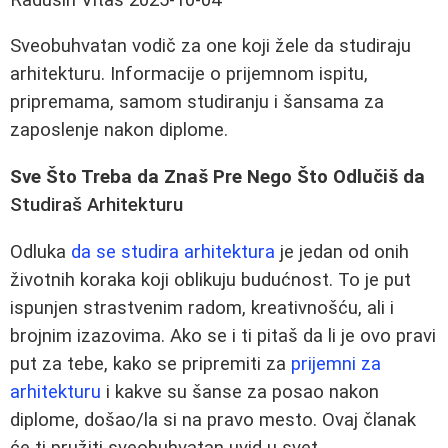
Sveobuhvatan vodič za one koji žele da studiraju
arhitekturu. Informacije o prijemnom ispitu,
pripremama, samom studiranju i šansama za
zaposlenje nakon diplome.
Sve Što Treba da Znaš Pre Nego Što Odlučiš da
Studiraš Arhitekturu
Odluka
da se studira arhitektura
je jedan od onih
životnih koraka koji oblikuju budućnost. To je put
ispunjen strastvenim radom, kreativnošću, ali i
brojnim izazovima. Ako se i ti pitaš da li je ovo pravi
put za tebe, kako se pripremiti za
prijemni za
arhitekturu
i kakve su šanse za posao nakon
diplome, došao/la si na pravo mesto. Ovaj članak
će ti pružiti sveobuhvatan uvid u svet