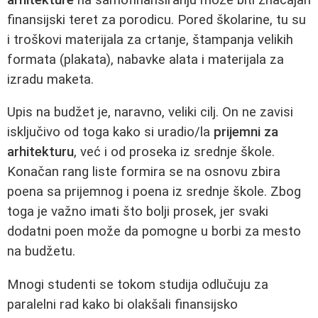
finansijski teret za porodicu. Pored školarine, tu su
i troškovi materijala za crtanje, štampanja velikih
formata (plakata), nabavke alata i materijala za
izradu maketa.
Upis na budžet je, naravno, veliki cilj. On ne zavisi
isključivo od toga kako si uradio/la
prijemni za
arhitekturu
, već i od proseka iz srednje škole.
Konačan rang liste formira se na osnovu zbira
poena sa prijemnog i poena iz srednje škole. Zbog
toga je važno imati što bolji prosek, jer svaki
dodatni poen može da pomogne u borbi za mesto
na budžetu.
Mnogi studenti se tokom studija odlučuju za
paralelni rad kako bi olakšali finansijsko