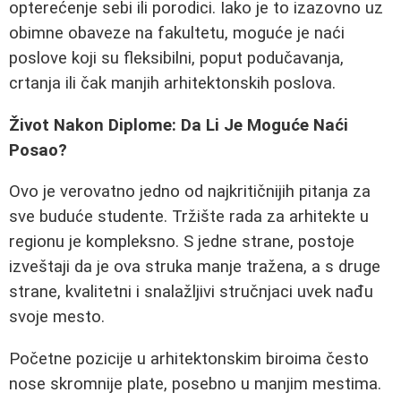
opterećenje sebi ili porodici. Iako je to izazovno uz
obimne obaveze na fakultetu, moguće je naći
poslove koji su fleksibilni, poput podučavanja,
crtanja ili čak manjih arhitektonskih poslova.
Život Nakon Diplome: Da Li Je Moguće Naći
Posao?
Ovo je verovatno jedno od najkritičnijih pitanja za
sve buduće studente. Tržište rada za arhitekte u
regionu je kompleksno. S jedne strane, postoje
izveštaji da je ova struka manje tražena, a s druge
strane, kvalitetni i snalažljivi stručnjaci uvek nađu
svoje mesto.
Početne pozicije u arhitektonskim biroima često
nose skromnije plate, posebno u manjim mestima.