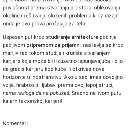
privlačnost prema stvaranju prostora, oblikovanju
okoline i rešavanju složenih problema kroz dizajn,
onda je ovo prava profesija za tebe.
Uspesan put kroz
studiranje arhitekture
počinje
pažljivom
pripremom za prijemni
, nastavlja se kroz
marljiv rad tokom studija i kruniše stvaranjem
karijere koja može biti izuzetno ispunjavajuća - bilo
da gradiš karijeru kod kuće ili otkrivaš nove
horizonte u inostranstvu. Ako u sebi imaš dovoljno
volje, hrabrosti i ljubavi prema ovoj lepoj struci,
nema razloga da ne pokušaš
. Srećno na tvom putu
ka arhitektonskoj karijeri!
Komentari