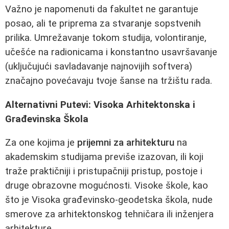
Važno je napomenuti da fakultet ne garantuje
posao, ali te priprema za stvaranje sopstvenih
prilika. Umrežavanje tokom studija, volontiranje,
učešće na radionicama i konstantno usavršavanje
(uključujući savladavanje najnovijih softvera)
značajno povećavaju tvoje šanse na tržištu rada.
Alternativni Putevi: Visoka Arhitektonska i
Građevinska Škola
Za one kojima je
prijemni za arhitekturu
na
akademskim studijama previše izazovan, ili koji
traže praktičniji i pristupačniji pristup, postoje i
druge obrazovne mogućnosti. Visoke škole, kao
što je Visoka građevinsko-geodetska škola, nude
smerove za arhitektonskog tehničara ili inženjera
arhitekture.