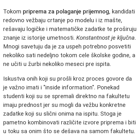
Tokom
priprema za polaganje prijemnog
, kandidati
redovno vežbaju crtanje po modelu i iz mašte,
rešavaju logičke i matematičke zadatke te proširuju
znanje iz istorije umetnosti.
Konstantnost je ključna
.
Mnogi savetuju da je za uspeh potrebno posvetiti
nekoliko sati nedeljno tokom cele školske godine, a
ne učiti u žurbi nekoliko meseci pre ispita.
Iskustva onih koji su prošli kroz proces govore da
je važno imati i "inside information". Ponekad
studenti koji su se spremali direktno na fakultetu
imaju prednost jer su mogli da vežbu konkretne
zadatke koji su slični onima na ispitu. Stoga je
pametno kombinovati različite izvore priprema i biti
u toku sa onim što se dešava na samom fakultetu.