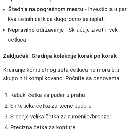
Štednja na pogrešnom mestu
- Investicija u par
kvalitetnih četkica dugoročno se isplati
Nepravilno održavanje
- Skraćuje životni vek
četkica
Zaključak: Gradnja kolekcije korak po korak
Kreiranje kompletnog seta četkica ne mora biti
skupo niti komplikovano. Počnite sa osnovama:
Kabuki četka za puder u prahu
Sintetička četka za tečne pudere
Srednje velika četka za rumenilo/bronzer
Precizna četka za konture