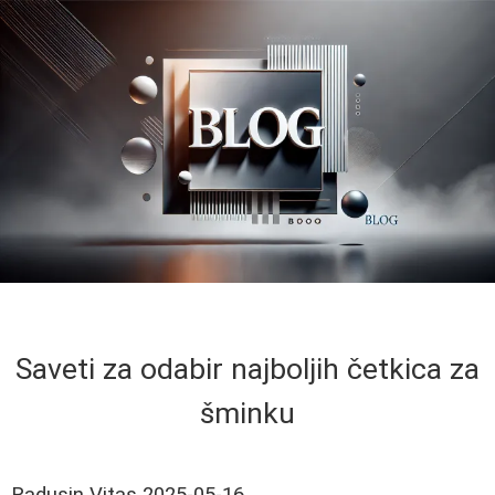
Saveti za odabir najboljih četkica za
šminku
Radusin Vitas
2025-05-16