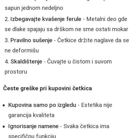
sapun jednom nedeljno
Izbegavajte kvašenje ferule
- Metalni deo gde
se dlake spajaju sa drškom ne sme ostati mokar
Pravilno sušenje
- Četkice držite naglave da se
ne deformišu
Skaldištenje
- Čuvajte u čistom i suvom
prostoru
Česte greške pri kupovini četkica
Kupovina samo po izgledu
- Estetika nije
garancija kvaliteta
Ignorisanje namene
- Svaka četkica ima
specifičnu funkciju