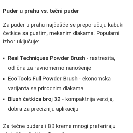
Puder u prahu vs. tečni puder
Za puder u prahu najčešće se preporučuju kabuki
četkice sa gustim, mekanim dlakama. Popularni
izbor uključuje:
Real Techniques Powder Brush
- rastresita,
odlična za ravnomerno nanošenje
EcoTools Full Powder Brush
- ekonomska
varijanta sa prirodnim dlakama
Blush četkica broj 32
- kompaktnija verzija,
dobra za precizniju aplikaciju
Za tečne pudere i BB kreme mnogi preferiraju