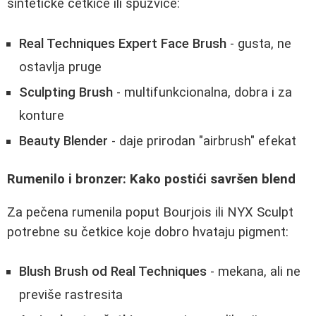
sintetičke četkice ili spužvice:
Real Techniques Expert Face Brush
- gusta, ne
ostavlja pruge
Sculpting Brush
- multifunkcionalna, dobra i za
konture
Beauty Blender
- daje prirodan "airbrush" efekat
Rumenilo i bronzer: Kako postići savršen blend
Za pečena rumenila poput Bourjois ili NYX Sculpt
potrebne su četkice koje dobro hvataju pigment:
Blush Brush od Real Techniques
- mekana, ali ne
previše rastresita