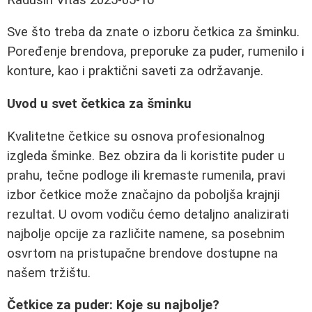
Sve što treba da znate o izboru četkica za šminku.
Poređenje brendova, preporuke za puder, rumenilo i
konture, kao i praktični saveti za održavanje.
Uvod u svet četkica za šminku
Kvalitetne četkice su osnova profesionalnog
izgleda šminke. Bez obzira da li koristite puder u
prahu, tečne podloge ili kremaste rumenila, pravi
izbor četkice može značajno da poboljša krajnji
rezultat. U ovom vodiču ćemo detaljno analizirati
najbolje opcije za različite namene, sa posebnim
osvrtom na pristupačne brendove dostupne na
našem tržištu.
Četkice za puder: Koje su najbolje?