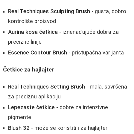
Real Techniques Sculpting Brush
- gusta, dobro
kontroliše proizvod
Aurina kosa četkica
- iznenađujuće dobra za
precizne linije
Essence Contour Brush
- pristupačna varijanta
Četkice za hajlajter
Real Techniques Setting Brush
- mala, savršena
za preciznu aplikaciju
Lepezaste četkice
- dobre za intenzivne
pigmente
Blush 32
- može se koristiti i za hajlajter