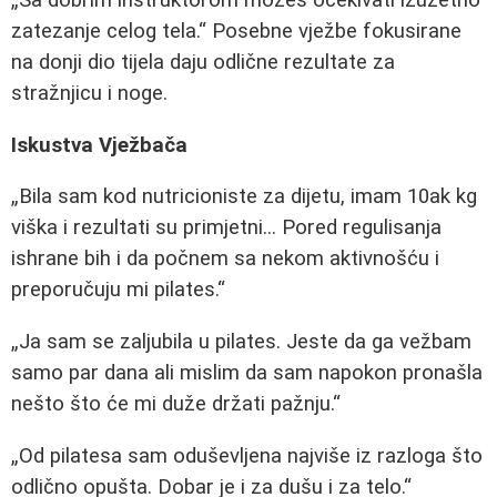
Sa dobrim instruktorom možeš očekivati izuzetno
zatezanje celog tela.
Posebne vježbe fokusirane
na donji dio tijela daju odlične rezultate za
stražnjicu i noge.
Iskustva Vježbača
Bila sam kod nutricioniste za dijetu, imam 10ak kg
viška i rezultati su primjetni... Pored regulisanja
ishrane bih i da počnem sa nekom aktivnošću i
preporučuju mi pilates.
Ja sam se zaljubila u pilates. Jeste da ga vežbam
samo par dana ali mislim da sam napokon pronašla
nešto što će mi duže držati pažnju.
Od pilatesa sam oduševljena najviše iz razloga što
odlično opušta. Dobar je i za dušu i za telo.