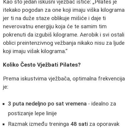
Kao što jedan iskusni vježbač ističe:
Pilates je
itekako pogodan za one koji imaju viška kilograma
jer ti na duže staze oblikuje mišiće i daje ti
neverovatnu energiju koja će te samim tim
pokrenuti da izgubiš kilograme. Aerobik i svi ostali
oblici preintenzivnog vežbanja nikako nisu za ljude
koji imaju višak kilograma.
Koliko Često Vježbati Pilates?
Prema iskustvima vježbača, optimalna frekvencija
je:
3 puta nedeljno po sat vremena
- idealno za
postizanje lepe linije
Razmak između treninga
48 sati
za oporavak