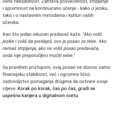
cene fleksibilnost. Zahteva posvećenost, strpljenje
i spremnost na kontinuirano učenje - kako o jeziku,
tako i o nastavnim metodama i kulturi vaših
učenika.
Kao što jedan iskusan predavač kaže:
"Ako voliš
jezike i voliš da predaješ, ovo je posao za tebe. Ako
nemaš strpljenja, ako ne voliš posao predavača,
onda nije preporučljivo mučiti sebe."
Sa pravilnim pristupom, ovaj posao ne donosi samo
finansijsku stabilnost, već i ogromno lično
zadovoljstvo pomaganja drugima da ostvare svoje
ciljeve.
Korak po korak, čas po čas, gradi se
uspešna karijera u digitalnom svetu.