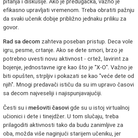
pitanja i diskusije. Ako je predugačka, važno je
efikasno upravljati vremenom. Treba obratiti pažnju
da svaki učenik dobije približno jednaku priliku za
govor.
Rad sa decom
zahteva poseban pristup. Deca vole
igru, pesme, crtanje. Ako se dete smori, brzo je
potrebno uvesti novu aktivnost - crtež, lavirint za
bojenje, jednostavne igre kao što je "X-O". Važno je
biti opušten, strpljiv i pokazati se kao "veće dete od
njih". Mnogi predavači ističu da su im upravo časovi
sa decom najveseliji i najispunjavajućiji.
Česti su i
mešoviti časovi
gde su u istoj virtualnoj
učionici i dete i tinejdžer. U tom slučaju, treba
prilagoditi aktivnosti tako da budu zanimljive za
oba, možda više naginjući starijem učeniku, jer