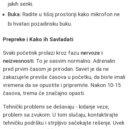
jakih senki.
Buka:
Radite u tišoj prostoriji kako mikrofon ne
bi hvatao pozadinsku buku.
Prepreke i Kako ih Savladati
Svaki početnik prolazi kroz fazu
nervoze i
neizvesnosti
. To je sasvim normalno. Adrenalin
pred prvim časom je prirodan. Savet je da ne
zakazujete previše časova u početku, da biste imali
vremena da se opustite i pripremite. Nakon 10-15
časova, trema će značajno opasti.
Tehnički problemi se dešavaju - kidanje veze,
problem sa zvukom. U tom slučaju, kontaktirajte
tehničku podršku i strpljivo sačekajte rešenje. Uvek