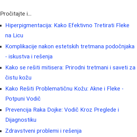
Pročitajte i...
Hiperpigmentacija: Kako Efektivno Tretirati Fleke
na Licu
Komplikacije nakon estetskih tretmana podočnjaka
- iskustva i rešenja
Kako se rešiti mitisera: Prirodni tretmani i saveti za
čistu kožu
Kako Rešiti Problematičnu Kožu: Akne i Fleke -
Potpuni Vodič
Prevencija Raka Dojke: Vodič Kroz Preglede i
Dijagnostiku
Zdravstveni problemi i rešenja