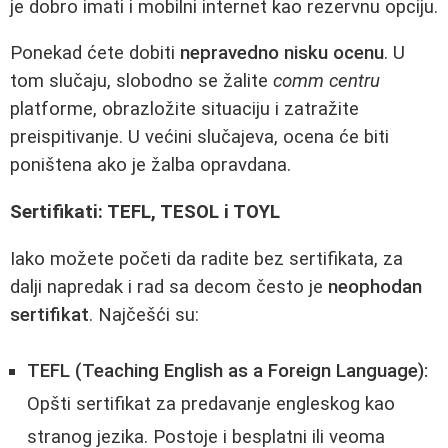
je dobro imati i mobilni internet kao rezervnu opciju.
Ponekad ćete dobiti
nepravedno nisku ocenu
. U
tom slučaju, slobodno se žalite
comm centru
platforme, obrazložite situaciju i zatražite
preispitivanje. U većini slučajeva, ocena će biti
poništena ako je žalba opravdana.
Sertifikati: TEFL, TESOL i TOYL
Iako možete početi da radite bez sertifikata, za
dalji napredak i rad sa decom često je
neophodan
sertifikat
. Najčešći su:
TEFL (Teaching English as a Foreign Language):
Opšti sertifikat za predavanje engleskog kao
stranog jezika. Postoje i besplatni ili veoma