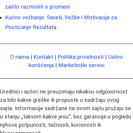
zašto razmisliti o promeni
Kućno vežbanje: Saveti, Vežbe i Motivacija za
Postizanje Rezultata
O nama
|
Kontakt
|
Politika privatnosti
|
Uslovi
korišćenja
|
Marketinški servisi
Urednici i autori ne preuzimaju nikakvu odgovornost
za bilo kakve greške ili propuste u sadržaju ovog
sajta. Informacije sadržane na ovom sajtu pružaju se
u stanju „takvom kakve jesu“, bez garancija u pogledu
njihove potpunosti, tačnosti, korisnosti ili