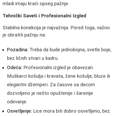
mladi imaju kraći opseg pažnje.
Tehnički Saveti i Profesionalni Izgled
Stabilna konekcija je najvažnija. Pored toga, važno
je obratiti pažnju na:
Pozadina:
Treba da bude jednobojna, svetle boje,
bez ličnih stvari u kadru.
Odeća:
Profesionalni izgled je obavezan.
Muškarci košulja i kravata, žene košulje, bluze ili
elegantni džemperi. Za časove sa decom
dozvoljeno je nešto opuštenije i šarenije
odevanje.
Osvetljenje:
Lice mora biti dobro osvetljeno, bez