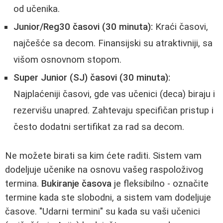
od učenika.
Junior/Reg30 časovi (30 minuta):
Kraći časovi,
najčešće sa decom. Finansijski su atraktivniji, sa
višom osnovnom stopom.
Super Junior (SJ) časovi (30 minuta):
Najplaćeniji časovi, gde vas učenici (deca) biraju i
rezervišu unapred. Zahtevaju specifičan pristup i
često dodatni sertifikat za rad sa decom.
Ne možete birati sa kim ćete raditi. Sistem vam
dodeljuje učenike na osnovu vašeg raspoloživog
termina.
Bukiranje časova
je fleksibilno - označite
termine kada ste slobodni, a sistem vam dodeljuje
časove. "Udarni termini" su kada su vaši učenici