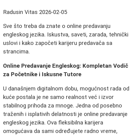
Radusin Vitas
2026-02-05
Sve što treba da znate o online predavanju
engleskog jezika. Iskustva, saveti, zarada, tehnički
uslovi i kako započeti karijeru predavača sa
strancima.
Online Predavanje Engleskog: Kompletan Vodič
za Početnike i Iskusne Tutore
U današnjem digitalnom dobu, mogućnost rada od
kuće postala je ne samo realnost već i izvor
stabilnog prihoda za mnoge. Jedna od posebno
traženih i isplativih delatnosti je online predavanje
engleskog jezika. Ova fleksibilna karijera
omogućava da sami određujete radno vreme,