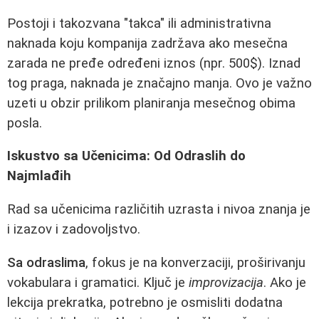
Postoji i takozvana "takса" ili administrativna
naknada koju kompanija zadržava ako mesečna
zarada ne pređe određeni iznos (npr. 500$). Iznad
tog praga, naknada je značajno manja. Ovo je važno
uzeti u obzir prilikom planiranja mesečnog obima
posla.
Iskustvo sa Učenicima: Od Odraslih do
Najmlađih
Rad sa učenicima različitih uzrasta i nivoa znanja je
i izazov i zadovoljstvo.
Sa odraslima
, fokus je na konverzaciji, proširivanju
vokabulara i gramatici. Ključ je
improvizacija
. Ako je
lekcija prekratka, potrebno je osmisliti dodatna