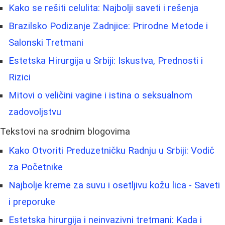
Kako se rešiti celulita: Najbolji saveti i rešenja
Brazilsko Podizanje Zadnjice: Prirodne Metode i
Salonski Tretmani
Estetska Hirurgija u Srbiji: Iskustva, Prednosti i
Rizici
Mitovi o veličini vagine i istina o seksualnom
zadovoljstvu
Tekstovi na srodnim blogovima
Kako Otvoriti Preduzetničku Radnju u Srbiji: Vodič
za Početnike
Najbolje kreme za suvu i osetljivu kožu lica - Saveti
i preporuke
Estetska hirurgija i neinvazivni tretmani: Kada i