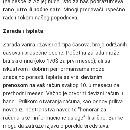
(najčešće iz Azije) budni, što za nas podrazumeva
rano jutro ili noćne sate
. Mnogi predavači uspešno
rade i tokom našeg popodneva.
Zarada i Isplata
Zarada varira i zavisi od tipa časova, broja održanih
časova i prosečne ocene. Početna zarada može
biti skromna (oko 170$ za prvi mesec), ali sa
iskustvom i dobrim performansama može
značajno porasti. Isplata se vrši
deviznim
prenosom na vaš račun
svakog 10. u mesecu za
prethodni mesec. Važno je otvoriti devizni račun u
banci. Prilikom otvaranja računa, kao osnov priliva
novca iz inostranstva navedite "honorar za
računarske i informacione usluge" ili slično. Banke
mogu da zatraže izjavu o poreklu sredstava.