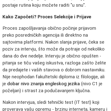
postaje rutina koju možete raditi "u snu".
Kako Započeti? Proces Selekcije i Prijave
Proces zapošljavanja obično počinje prijavom
preko posredničkih agencija ili direktno na
sajtovima platformi. Nakon slanja prijave, čeka se
poziv za intervju, što može da potraje od nekoliko
dana do dve nedelje. Intervju je obično opušten -
pitanja se tiču vašeg iskustva, razloga zašto želite
da predajete i vaših stavova o dobrom nastavniku.
Nije neophodan fakultetski diploma iz filologije, ali
je
dobar nivo znanja engleskog jezika
(nivo C1 je
poželjan) i strast za podučavanjem ključna.
Nakon intervjua, sledi tehnički test (IT test) koji
proverava vašu opremu - brzinu interneta, kameru i