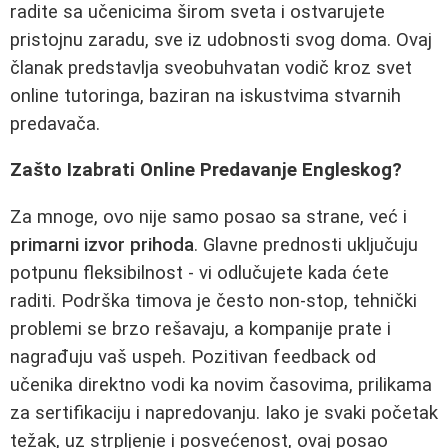
radite sa učenicima širom sveta i ostvarujete
pristojnu zaradu, sve iz udobnosti svog doma. Ovaj
članak predstavlja sveobuhvatan vodič kroz svet
online tutoringa, baziran na iskustvima stvarnih
predavača.
Zašto Izabrati Online Predavanje Engleskog?
Za mnoge, ovo nije samo posao sa strane, već i
primarni izvor prihoda
. Glavne prednosti uključuju
potpunu fleksibilnost - vi odlučujete kada ćete
raditi. Podrška timova je često non-stop, tehnički
problemi se brzo rešavaju, a kompanije prate i
nagrađuju vaš uspeh. Pozitivan feedback od
učenika direktno vodi ka novim časovima, prilikama
za sertifikaciju i napredovanju. Iako je svaki početak
težak, uz strpljenje i posvećenost, ovaj posao