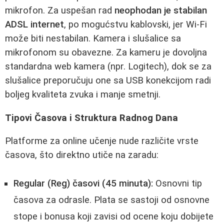
mikrofon. Za uspešan rad
neophodan je stabilan
ADSL internet
, po mogućstvu kablovski, jer Wi-Fi
može biti nestabilan. Kamera i slušalice sa
mikrofonom su obavezne. Za kameru je dovoljna
standardna web kamera (npr. Logitech), dok se za
slušalice preporučuju one sa USB konekcijom radi
boljeg kvaliteta zvuka i manje smetnji.
Tipovi Časova i Struktura Radnog Dana
Platforme za online učenje nude različite vrste
časova, što direktno utiče na zaradu:
Regular (Reg) časovi (45 minuta):
Osnovni tip
časova za odrasle. Plata se sastoji od osnovne
stope i bonusa koji zavisi od ocene koju dobijete