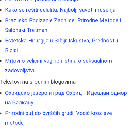
Kako se rešiti celulita: Najbolji saveti i rešenja
Brazilsko Podizanje Zadnjice: Prirodne Metode i
Salonski Tretmani
Estetska Hirurgija u Srbiji: Iskustva, Prednosti i
Rizici
Mitovi o veličini vagine i istina o seksualnom
zadovoljstvu
Tekstovi na srodnim blogovima
Охридско језеро и град Охрид - Идеалан одмор
на Балкану
Prirodni put do čvršćih grudi: Vodič kroz sve
metode