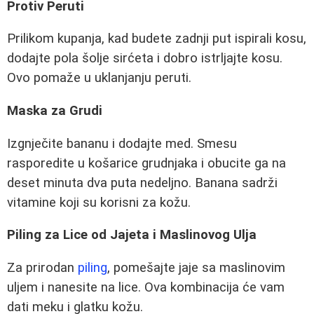
Protiv Peruti
Prilikom kupanja, kad budete zadnji put ispirali kosu,
dodajte pola šolje sirćeta i dobro istrljajte kosu.
Ovo pomaže u uklanjanju peruti.
Maska za Grudi
Izgnječite bananu i dodajte med. Smesu
rasporedite u košarice grudnjaka i obucite ga na
deset minuta dva puta nedeljno. Banana sadrži
vitamine koji su korisni za kožu.
Piling za Lice od Jajeta i Maslinovog Ulja
Za prirodan
piling
, pomešajte jaje sa maslinovim
uljem i nanesite na lice. Ova kombinacija će vam
dati meku i glatku kožu.