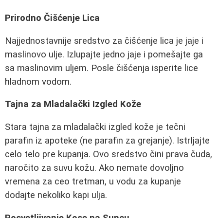
Prirodno Čišćenje Lica
Najjednostavnije sredstvo za čišćenje lica je jaje i
maslinovo ulje. Izlupajte jedno jaje i pomešajte ga
sa maslinovim uljem. Posle čišćenja isperite lice
hladnom vodom.
Tajna za Mladalački Izgled Kože
Stara tajna za mladalački izgled kože je tečni
parafin iz apoteke (ne parafin za grejanje). Istrljajte
celo telo pre kupanja. Ovo sredstvo čini prava čuda,
naročito za suvu kožu. Ako nemate dovoljno
vremena za ceo tretman, u vodu za kupanje
dodajte nekoliko kapi ulja.
Posvetljivanje Kose na Suncu