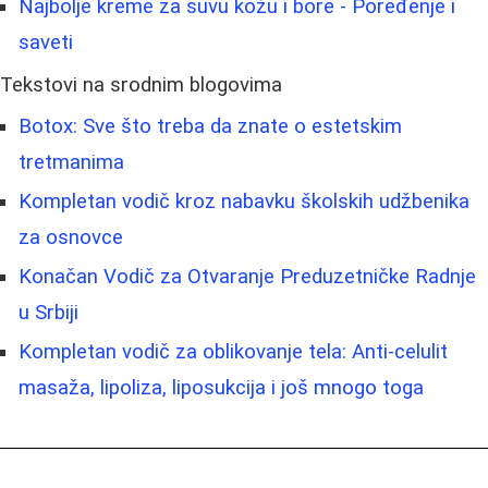
Najbolje kreme za suvu kožu i bore - Poređenje i
saveti
Tekstovi na srodnim blogovima
Botox: Sve što treba da znate o estetskim
tretmanima
Kompletan vodič kroz nabavku školskih udžbenika
za osnovce
Konačan Vodič za Otvaranje Preduzetničke Radnje
u Srbiji
Kompletan vodič za oblikovanje tela: Anti-celulit
masaža, lipoliza, liposukcija i još mnogo toga