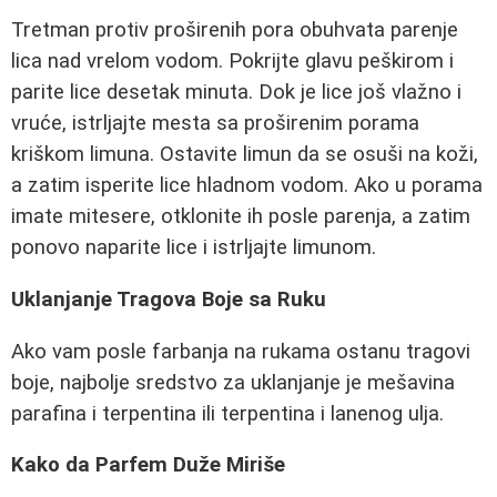
Tretman protiv proširenih pora obuhvata parenje
lica nad vrelom vodom. Pokrijte glavu peškirom i
parite lice desetak minuta. Dok je lice još vlažno i
vruće, istrljajte mesta sa proširenim porama
kriškom limuna. Ostavite limun da se osuši na koži,
a zatim isperite lice hladnom vodom. Ako u porama
imate mitesere, otklonite ih posle parenja, a zatim
ponovo naparite lice i istrljajte limunom.
Uklanjanje Tragova Boje sa Ruku
Ako vam posle farbanja na rukama ostanu tragovi
boje, najbolje sredstvo za uklanjanje je mešavina
parafina i terpentina ili terpentina i lanenog ulja.
Kako da Parfem Duže Miriše