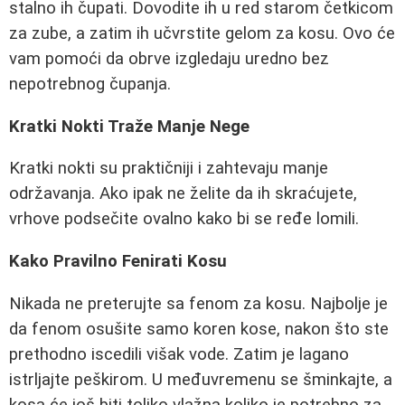
stalno ih čupati. Dovodite ih u red starom četkicom
za zube, a zatim ih učvrstite gelom za kosu. Ovo će
vam pomoći da obrve izgledaju uredno bez
nepotrebnog čupanja.
Kratki Nokti Traže Manje Nege
Kratki nokti su praktičniji i zahtevaju manje
održavanja. Ako ipak ne želite da ih skraćujete,
vrhove podsečite ovalno kako bi se ređe lomili.
Kako Pravilno Fenirati Kosu
Nikada ne preterujte sa fenom za kosu. Najbolje je
da fenom osušite samo koren kose, nakon što ste
prethodno iscedili višak vode. Zatim je lagano
istrljajte peškirom. U međuvremenu se šminkajte, a
kosa će još biti toliko vlažna koliko je potrebno za