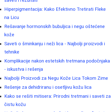
saveti i rezultati
Hiperpigmentacija: Kako Efektivno Tretirati Fleke
na Licu
Rešavanje hormonskih bubuljica i negu oštećene
kože
Saveti o šminkanju i neži lica - Najbolji proizvodi i
tehnike
Komplikacije nakon estetskih tretmana podočnjaka
- iskustva i rešenja
Najbolji Proizvodi za Negu Kože Lica Tokom Zime
Rešenje za dehidriranu i osetljivu kožu lica
Kako se rešiti mitisera: Prirodni tretmani i saveti za
čistu kožu