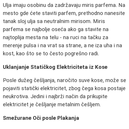
Ulja imaju osobinu da zadržavaju miris parfema. Na
mesto gde ćete staviti parfem, prethodno nanesite
tanak sloj ulja sa neutralnim mirisom. Miris
parfema se najbolje oseća ako ga stavite na
najtoplija mesta na telu - na ruci na tačku za
merenje pulsa i na vrat sa strane, a ne iza uha i na
kost, kao što se to često pogrešno radi.
Uklanjanje Statičkog Elektriciteta iz Kose
Posle dužeg češljanja, naročito suve kose, može se
pojaviti statički elektricitet, zbog čega kosa postaje
neukrotiva. Jedini i najbrži način da prikupite
elektricitet je češljanje metalnim češljem.
Smežurane Oči posle Plakanja