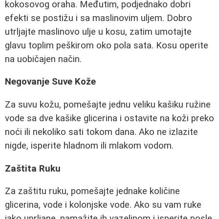
kokosovog oraha. Međutim, podjednako dobri
efekti se postižu i sa maslinovim uljem. Dobro
utrljajte maslinovo ulje u kosu, zatim umotajte
glavu toplim peškirom oko pola sata. Kosu operite
na uobičajen način.
Negovanje Suve Kože
Za suvu kožu, pomešajte jednu veliku kašiku ružine
vode sa dve kašike glicerina i ostavite na koži preko
noći ili nekoliko sati tokom dana. Ako ne izlazite
nigde, isperite hladnom ili mlakom vodom.
Zaštita Ruku
Za zaštitu ruku, pomešajte jednake količine
glicerina, vode i kolonjske vode. Ako su vam ruke
jako uprljane, namažite ih vazelinom i isperite posle