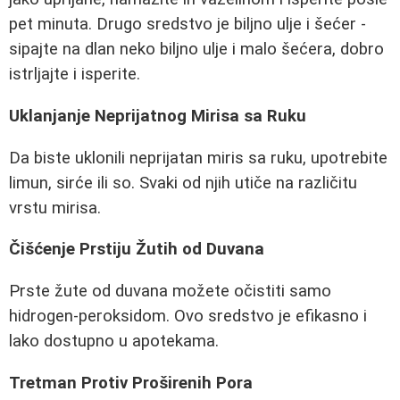
pet minuta. Drugo sredstvo je biljno ulje i šećer -
sipajte na dlan neko biljno ulje i malo šećera, dobro
istrljajte i isperite.
Uklanjanje Neprijatnog Mirisa sa Ruku
Da biste uklonili neprijatan miris sa ruku, upotrebite
limun, sirće ili so. Svaki od njih utiče na različitu
vrstu mirisa.
Čišćenje Prstiju Žutih od Duvana
Prste žute od duvana možete očistiti samo
hidrogen-peroksidom. Ovo sredstvo je efikasno i
lako dostupno u apotekama.
Tretman Protiv Proširenih Pora