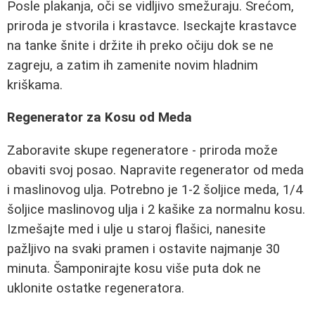
Posle plakanja, oči se vidljivo smežuraju. Srećom,
priroda je stvorila i krastavce. Iseckajte krastavce
na tanke šnite i držite ih preko očiju dok se ne
zagreju, a zatim ih zamenite novim hladnim
kriškama.
Regenerator za Kosu od Meda
Zaboravite skupe regeneratore - priroda može
obaviti svoj posao. Napravite regenerator od meda
i maslinovog ulja. Potrebno je 1-2 šoljice meda, 1/4
šoljice maslinovog ulja i 2 kašike za normalnu kosu.
Izmešajte med i ulje u staroj flašici, nanesite
pažljivo na svaki pramen i ostavite najmanje 30
minuta. Šamponirajte kosu više puta dok ne
uklonite ostatke regeneratora.