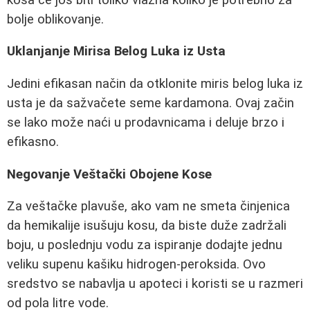
bolje oblikovanje.
Uklanjanje Mirisa Belog Luka iz Usta
Jedini efikasan način da otklonite miris belog luka iz
usta je da sažvačete seme kardamona. Ovaj začin
se lako može naći u prodavnicama i deluje brzo i
efikasno.
Negovanje Veštački Obojene Kose
Za veštačke plavuše, ako vam ne smeta činjenica
da hemikalije isušuju kosu, da biste duže zadržali
boju, u poslednju vodu za ispiranje dodajte jednu
veliku supenu kašiku hidrogen-peroksida. Ovo
sredstvo se nabavlja u apoteci i koristi se u razmeri
od pola litre vode.