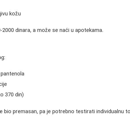
jivu kožu
0-2000 dinara, a može se naći u apotekama.
og:
 pantenola
ije
o 370 din)
 bio premasan, pa je potrebno testirati individualnu to