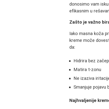
donosimo vam iskust
efikasnim u rešavan
Zašto je važno bir
Iako masna koža pro
kreme može dovesti 
da:
Hidrira bez začep
Matira t-zonu
Ne izaziva iritacij
Smanjuje pojavu b
Najhvaljenije krem