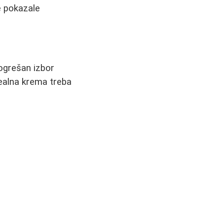
e pokazale
Pogrešan izbor
dealna krema treba