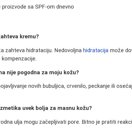
te proizvode sa SPF-om dnevno
zahteva kremu?
a zahteva hidrataciju. Nedovoljna
hidratacija
može dov
 kompenzacije.
ma nije pogodna za moju kožu?
ojavljivanje novih bubuljica, crvenilo, peckanje ili oseć
kozmetika uvek bolja za masnu kožu?
dna ulja mogu začepljivati pore. Bitno je pratiti reakc