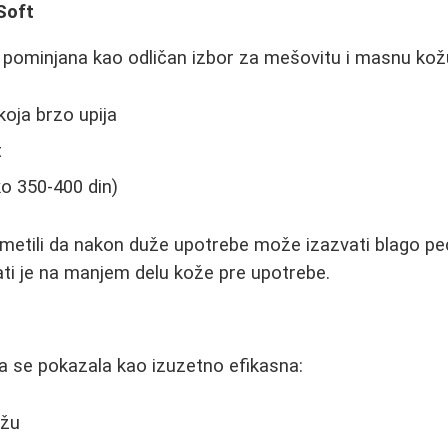
Soft
pominjana kao odličan izbor za mešovitu i masnu kožu.
koja brzo upija
t
o 350-400 din)
rimetili da nakon duže upotrebe može izazvati blago pec
rati je na manjem delu kože pre upotrebe.
a se pokazala kao izuzetno efikasna:
ožu