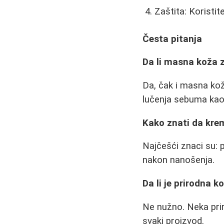
Zaštita: Koristi
Česta pitanja
Da li masna koža 
Da, čak i masna kož
lučenja sebuma kao
Kako znati da kre
Najčešći znaci su: p
nakon nanošenja.
Da li je prirodna 
Ne nužno. Neka priro
svaki proizvod.