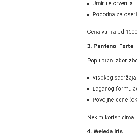
Umiruje crvenila
Pogodna za osetl
Cena varira od 150
3. Pantenol Forte
Popularan izbor zb
Visokog sadržaja
Laganog formulac
Povoljne cene (ok
Nekim korisnicima je
4. Weleda Iris