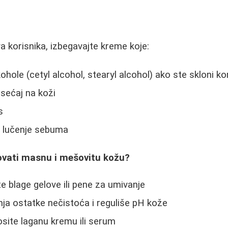
 korisnika, izbegavajte kreme koje:
hole (cetyl alcohol, stearyl alcohol) ako ste skloni 
 osećaj na koži
s
o lučenje sebuma
ovati masnu i mešovitu kožu?
te blage gelove ili pene za umivanje
anja ostatke nečistoća i reguliše pH kože
osite laganu kremu ili serum