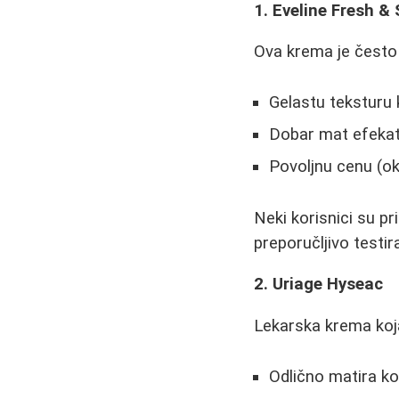
1. Eveline Fresh & 
Ova krema je često 
Gelastu teksturu 
Dobar mat efeka
Povoljnu cenu (ok
Neki korisnici su p
preporučljivo testi
2. Uriage Hyseac
Lekarska krema koj
Odlično matira k