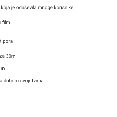
koja je oduševila mnoge korisnike:
 film
st pora
 za 30ml
um
a dobrim svojstvima: