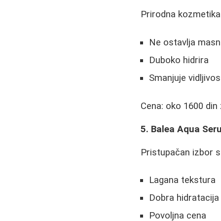
Prirodna kozmetika 
Ne ostavlja masni
Duboko hidrira
Smanjuje vidljivo
Cena: oko 1600 din
5. Balea Aqua Ser
Pristupačan izbor s
Lagana tekstura
Dobra hidratacija
Povoljna cena