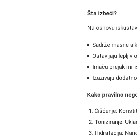
Šta izbeći?
Na osnovu iskustava
Sadrže masne alko
Ostavljaju lepljiv
Imaču prejak miri
Izazivaju dodatn
Kako pravilno neg
Čišćenje: Koristi
Toniziranje: Ukl
Hidratacija: Nan