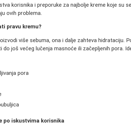
va korisnika i preporuke za najbolje kreme koje su s
ju ovih problema.
ati pravu kremu?
izvodi više sebuma, ona i dalje zahteva hidrataciju. 
do još većeg lučenja masnoće ili začepljenih pora. I
ljivanja pora
e
ubuljica
e po iskustvima korisnika