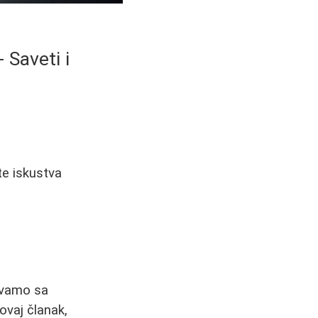
 Saveti i
te iskustva
avamo sa
ovaj članak,