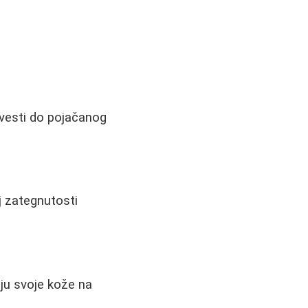
esti do pojačanog
aj zategnutosti
iju svoje kože na