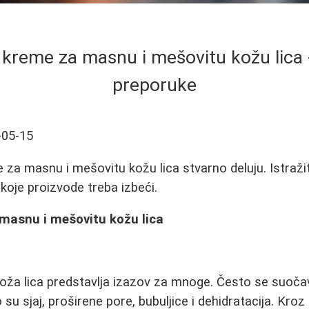
 kreme za masnu i mešovitu kožu lica -
preporuke
-05-15
 za masnu i mešovitu kožu lica stvarno deluju. Istraži
 koje proizvode treba izbeći.
 masnu i mešovitu kožu lica
oža lica predstavlja izazov za mnoge. Često se suoč
u sjaj, proširene pore, bubuljice i dehidratacija. Kroz 