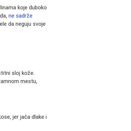
elinama koje duboko
oda,
ne sadrže
žele da neguju svoje
itni sloj kože.
i tamnom mestu,
se, jer jača dlake i