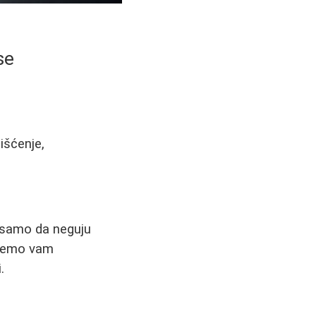
se
išćenje,
e samo da neguju
 ćemo vam
.