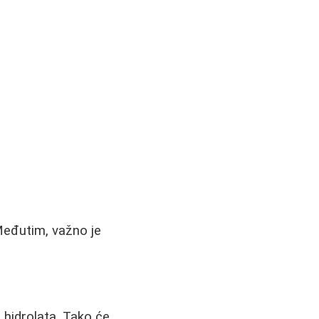
Međutim, važno je
a hidrolata. Tako će