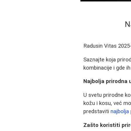
N
Radusin Vitas
2025
Saznajte koja prirod
kombinacije i gde ih 
Najbolja prirodna 
U svetu prirodne k
kožu i kosu, već mo
predstaviti
najbolja 
Zašto koristiti pri