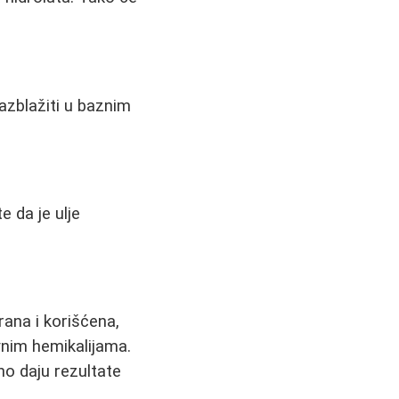
azblažiti u baznim
e da je ulje
rana i korišćena,
vnim hemikalijama.
čno daju rezultate