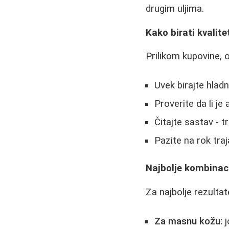
drugim uljima.
Kako birati kvalite
Prilikom kupovine, 
Uvek birajte hlad
Proverite da li j
Čitajte sastav - t
Pazite na rok traj
Najbolje kombinaci
Za najbolje rezulta
Za masnu kožu:
j