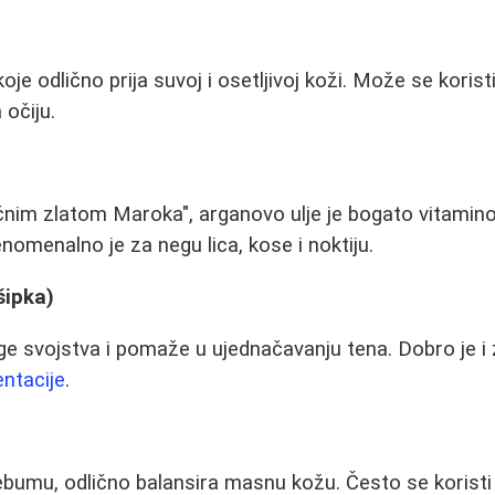
oje odlično prija suvoj i osetljivoj koži. Može se koristi
očiju.
čnim zlatom Maroka", arganovo ulje je bogato vitamin
nomenalno je za negu lica, kose i noktiju.
(šipka)
ge svojstva i pomaže u ujednačavanju tena. Dobro je i
ntacije
.
bumu, odlično balansira masnu kožu. Često se koristi 