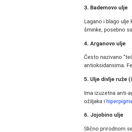
3. Bademovo ulje
Lagano i blago ulje k
šminke, posebno sa 
4. Arganovo ulje
Često nazivano "te
antioksidansima. Fe
5. Ulje divlje ruže 
Ima izuzetna anti-a
ožiljaka i
hiperpigme
6. Jojobino ulje
Slično prirodnom se