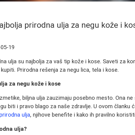
ajbolja prirodna ulja za negu kože i ko
-05-19
na ulja su najbolja za vaš tip kože i kose. Saveti za kor
kupiti. Prirodna rešenja za negu lica, tela i kose.
ulja za negu kože i kose
ozmetike, biljna ulja zauzimaju posebno mesto. Ona n
gu biti i pravo blago za naše zdravlje. U ovom članku
prirodna ulja
, njihove benefite i kako ih pravilno koristiti
rodna ulja?