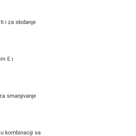
ti i za skidanje
om E i
 za smanjivanje
u kombinaciji sa