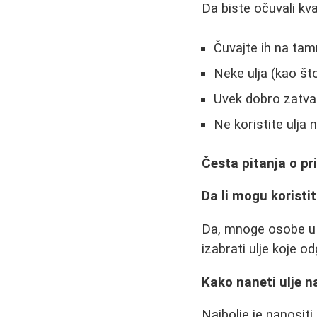
Da biste očuvali kval
Čuvajte ih na ta
Neke ulja (kao što
Uvek dobro zatva
Ne koristite ulja 
Česta pitanja o pr
Da li mogu koristi
Da, mnoge osobe u 
izabrati ulje koje 
Kako naneti ulje na
Najbolje je nanositi