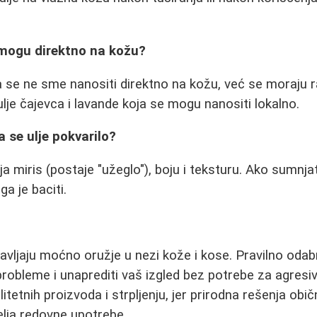
a mogu direktno na kožu?
ja se ne sme nanositi direktno na kožu, već se moraju r
ulje čajevca i lavande koja se mogu nanositi lokalno.
 se ulje pokvarilo?
 miris (postaje "užeglo"), boju i teksturu. Ako sumnjat
ga je baciti.
tavljaju moćno oružje u nezi kože i kose. Pravilno odab
probleme i unaprediti vaš izgled bez potrebe za agresi
alitetnih proizvoda i strpljenju, jer prirodna rešenja obi
lja redovne upotrebe.