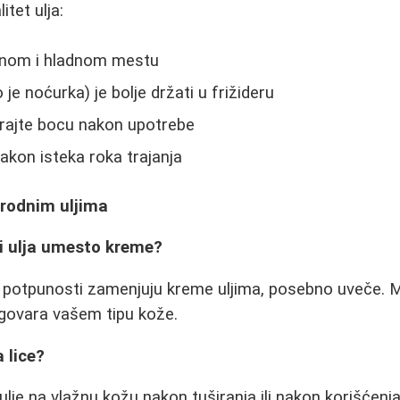
itet ulja:
mnom i hladnom mestu
 je noćurka) je bolje držati u frižideru
rajte bocu nakon upotrebe
nakon isteka roka trajanja
irodnim uljima
ti ulja umesto kreme?
potpunosti zamenjuju kreme uljima, posebno uveče. 
odgovara vašem tipu kože.
 lice?
 ulje na vlažnu kožu nakon tuširanja ili nakon korišćenj