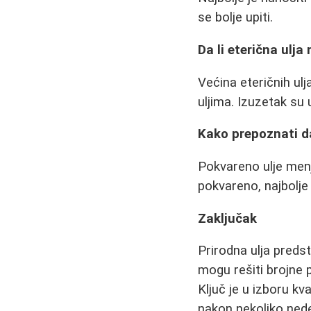
se bolje upiti.
Da li eterična ulj
Većina eteričnih ul
uljima. Izuzetak su 
Kako prepoznati da
Pokvareno ulje menja
pokvareno, najbolje 
Zaključak
Prirodna ulja preds
mogu rešiti brojne 
Ključ je u izboru kv
nakon nekoliko nede