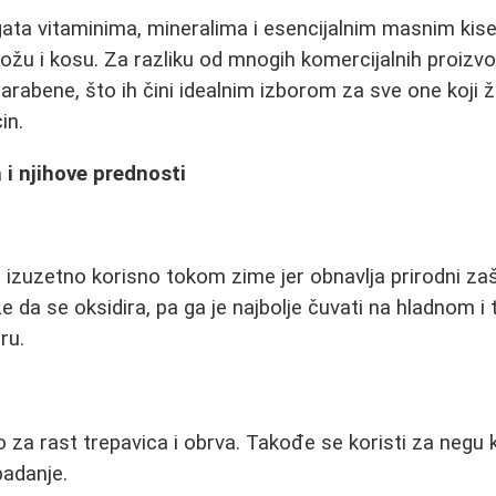
gata vitaminima, mineralima i esencijalnim masnim kis
kožu i kosu. Za razliku od mnogih komercijalnih proizv
parabene, što ih čini idealnim izborom za sve one koji 
in.
 i njihove prednosti
 izuzetno korisno tokom zime jer obnavlja prirodni zašt
 da se oksidira, pa ga je najbolje čuvati na hladnom 
ru.
za rast trepavica i obrva. Takođe se koristi za negu ko
padanje.