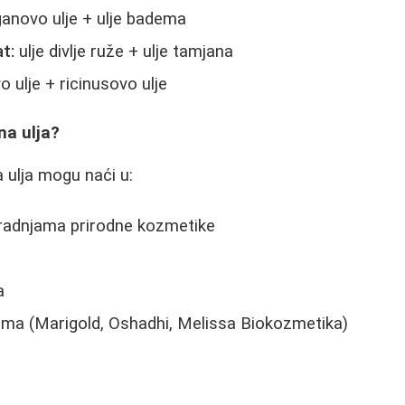
anovo ulje + ulje badema
t:
ulje divlje ruže + ulje tamjana
 ulje + ricinusovo ulje
na ulja?
a ulja mogu naći u:
 radnjama prirodne kozmetike
a
ama (Marigold, Oshadhi, Melissa Biokozmetika)