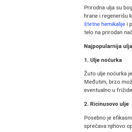
Prirodna ulja su bo
hrane i regenerišu 
štetne hemikalije
i 
telo na prirodan nač
Najpopularnija ulja
1. Ulje noćurka
Žuto ulje noćurka je
Međutim, brzo može
eventualno u frižide
2. Ricinusovo ulje
Posebno je efikasno 
sprečava njihovo o