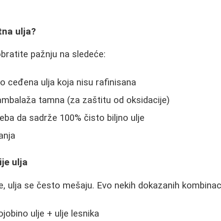
tna ulja?
obratite pažnju na sledeće:
no ceđena ulja koja nisu rafinisana
e ambalaža tamna (za zaštitu od oksidacije)
reba da sadrže 100% čisto biljno ulje
anja
je ulja
te, ulja se često mešaju. Evo nekih dokazanih kombinaci
ojobino ulje + ulje lesnika