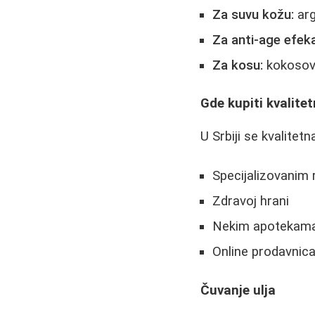
Za suvu kožu:
arg
Za anti-age efeka
Za kosu:
kokosovo
Gde kupiti kvalitet
U Srbiji se kvalitetn
Specijalizovanim
Zdravoj hrani
Nekim apotekam
Online prodavnic
Čuvanje ulja