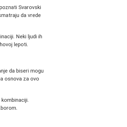
 poznati Svarovski
i smatraju da vrede
ciji. Neki ljudi ih
hovoj lepoti.
anje da biseri mogu
na osnova za ovo
j kombinaciji.
izborom.