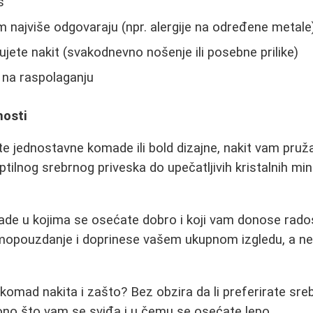
s
am najviše odgovaraju (npr. alergije na određene metale
ujete nakit (svakodnevno nošenje ili posebne prilike)
 na raspolaganju
nosti
ite jednostavne komade ili bold dizajne, nakit vam pruža 
uptilnog srebrnog priveska do upečatljivih kristalnih m
ade u kojima se osećate dobro i koji vam donose radost
mopouzdanje i doprinese vašem ukupnom izgledu, a n
 komad nakita i zašto? Bez obzira da li preferirate srebro
ono što vam se sviđa i u čemu se osećate lepo.