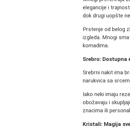
elegancije i trajnos
dok drugi uopšte ne
Prstenje od belog z
izgleda. Mnogi smat
komadima.
Srebro: Dostupna 
Srebrni nakit ima br
narukvica sa srcem 
Iako neki imaju rez
obožavaju i skuplja
znacima ili persona
Kristali: Magija sv