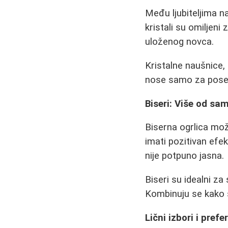
Među ljubiteljima na
kristali su omiljeni
uloženog novca.
Kristalne naušnice, 
nose samo za posebn
Biseri: Više od sa
Biserna ogrlica mož
imati pozitivan ef
nije potpuno jasna.
Biseri su idealni za 
Kombinuju se kako s
Lični izbori i prefe