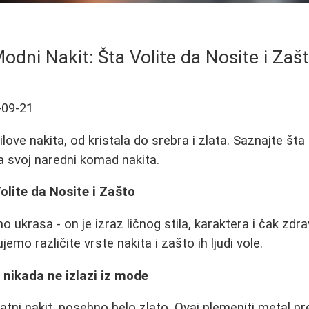
odni Nakit: Šta Volite da Nosite i Zaš
-09-21
tilove nakita, od kristala do srebra i zlata. Saznajte šta 
za svoj naredni komad nakita.
olite da Nosite i Zašto
o ukrasa - on je izraz ličnog stila, karaktera i čak zdr
emo različite vrste nakita i zašto ih ljudi vole.
a nikada ne izlazi iz mode
atni nakit, posebno belo zlato. Ovaj plemeniti metal pr