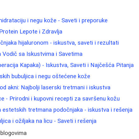
hidrataciju i negu kože - Saveti i preporuke
Protein Lepote i Zdravlja
jaka hijaluronom - iskustva, saveti i rezultati
 Vodič sa Iskustvima i Savetima
eracija Kapaka) - Iskustva, Saveti i Najčešća Pitanja
kih bubuljica i negu oštećene kože
od akni: Najbolji laserski tretmani i iskustva
lice - Prirodni i kupovni recepti za savršenu kožu
 estetskih tretmana podočnjaka - iskustva i rešenja
jica i ožiljaka na licu - Saveti i rešenja
 blogovima