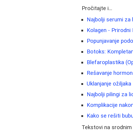
Pročitajte i...
Najbolji serumi za 
Kolagen - Prirodni 
Popunjavanje podočn
Botoks: Kompletan
Blefaroplastika (Op
Rešavanje hormons
Uklanjanje ožiljaka 
Najbolji pilingi za 
Komplikacije nakon
Kako se rešiti bubul
Tekstovi na srodnim