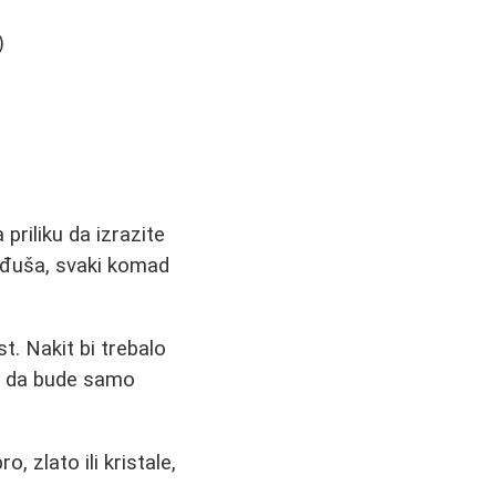
)
priliku da izrazite
inđuša, svaki komad
. Nakit bi trebalo
e da bude samo
, zlato ili kristale,