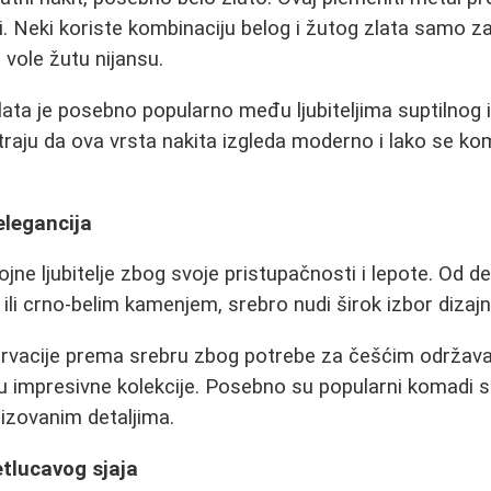
ti. Neki koriste kombinaciju belog i žutog zlata samo za
 vole žutu nijansu.
lata je posebno popularno među ljubiteljima suptilnog i
raju da ova vrsta nakita izgleda moderno i lako se ko
elegancija
ojne ljubitelje zbog svoje pristupačnosti i lepote. Od deb
ili crno-belim kamenjem, srebro nudi širok izbor dizajn
ervacije prema srebru zbog potrebe za češćim održava
ju impresivne kolekcije. Posebno su popularni komadi 
lizovanim detaljima.
etlucavog sjaja