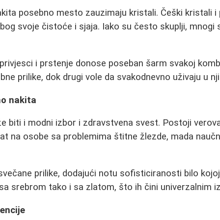
kita posebno mesto zauzimaju kristali. Češki kristali i
 zbog svoje čistoće i sjaja. Iako su često skuplji, mnog
privjesci i prstenje donose poseban šarm svakoj kombina
e prilike, dok drugi vole da svakodnevno uživaju u nji
mo nakita
e biti i modni izbor i zdravstvena svest. Postoji verov
ekat na osobe sa problemima štitne žlezde, mada nauč
svečane prilike, dodajući notu sofisticiranosti bilo kojo
a srebrom tako i sa zlatom, što ih čini univerzalnim 
rencije