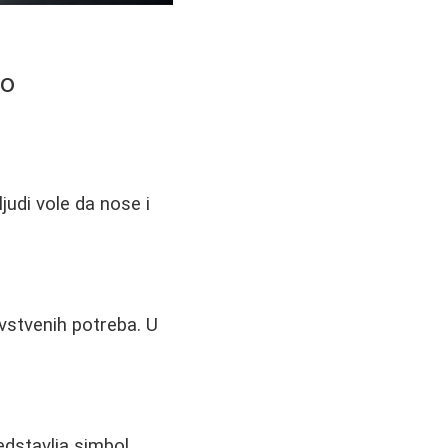
to
ljudi vole da nose i
avstvenih potreba. U
edstavlja simbol