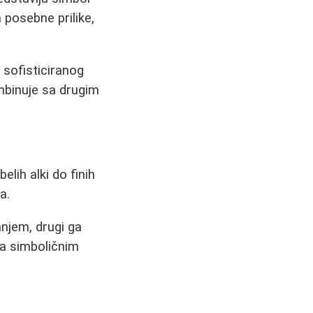
 posebne prilike,
 sofisticiranog
mbinuje sa drugim
elih alki do finih
a.
njem, drugi ga
sa simboličnim