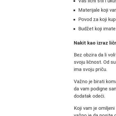
Vaš lični stil i uku
Materijale koji v
Povod za koji kup
Budžet koji imate
Nakit kao izraz lič
Bez obzira da li vol
svoju ličnost. Od s
ima svoju priču.
Važno je birati kom
da vam podigne sa
dodatak odeći.
Koji vam je omiljeni
važno je da nosite 