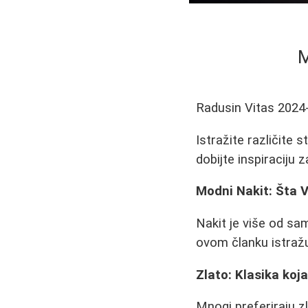
M
Radusin Vitas
2024
Istražite različite s
dobijte inspiraciju 
Modni Nakit: Šta V
Nakit je više od sam
ovom članku istražuj
Zlato: Klasika koj
Mnogi preferiraju zl