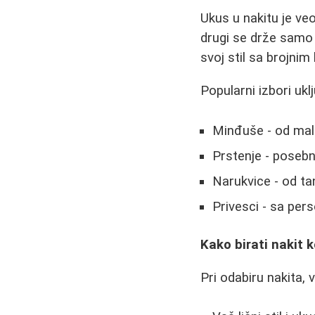
Ukus u nakitu je veo
drugi se drže samo 
svoj stil sa brojni
Popularni izbori uklj
Minđuše - od mali
Prstenje - poseb
Narukvice - od ta
Privesci - sa per
Kako birati nakit 
Pri odabiru nakita, 