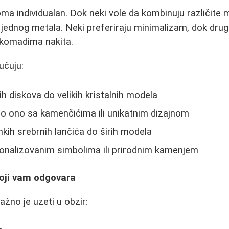
ma individualan. Dok neki vole da kombinuju različite ma
jednog metala. Neki preferiraju minimalizam, dok drugi
m komadima nakita.
učuju:
h diskova do velikih kristalnih modela
no ono sa kamenčićima ili unikatnim dizajnom
nkih srebrnih lančića do širih modela
sonalizovanim simbolima ili prirodnim kamenjem
koji vam odgovara
važno je uzeti u obzir: