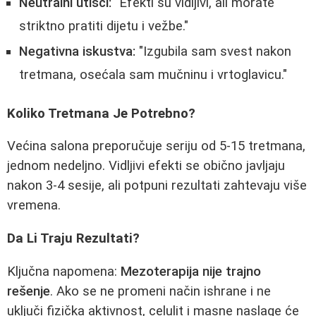
Neutralni utisci:
"Efekti su vidljivi, ali morate
striktno pratiti dijetu i vežbe."
Negativna iskustva:
"Izgubila sam svest nakon
tretmana, osećala sam mučninu i vrtoglavicu."
Koliko Tretmana Je Potrebno?
Većina salona preporučuje seriju od 5-15 tretmana,
jednom nedeljno. Vidljivi efekti se obično javljaju
nakon 3-4 sesije, ali potpuni rezultati zahtevaju više
vremena.
Da Li Traju Rezultati?
Ključna napomena:
Mezoterapija nije trajno
rešenje
. Ako se ne promeni način ishrane i ne
uključi fizička aktivnost, celulit i masne naslage će