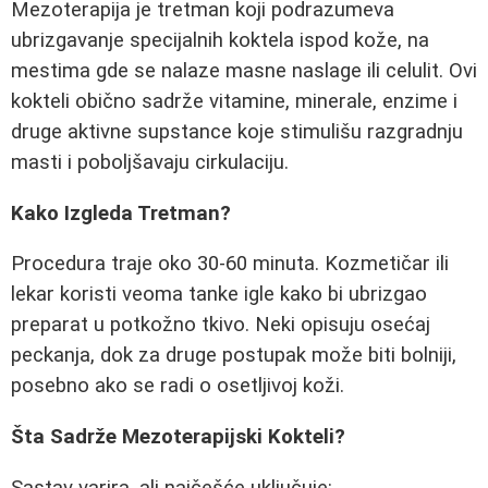
Mezoterapija je tretman koji podrazumeva
ubrizgavanje specijalnih koktela ispod kože, na
mestima gde se nalaze masne naslage ili celulit. Ovi
kokteli obično sadrže vitamine, minerale, enzime i
druge aktivne supstance koje stimulišu razgradnju
masti i poboljšavaju cirkulaciju.
Kako Izgleda Tretman?
Procedura traje oko 30-60 minuta. Kozmetičar ili
lekar koristi veoma tanke igle kako bi ubrizgao
preparat u potkožno tkivo. Neki opisuju osećaj
peckanja, dok za druge postupak može biti bolniji,
posebno ako se radi o osetljivoj koži.
Šta Sadrže Mezoterapijski Kokteli?
Sastav varira, ali najčešće uključuje: