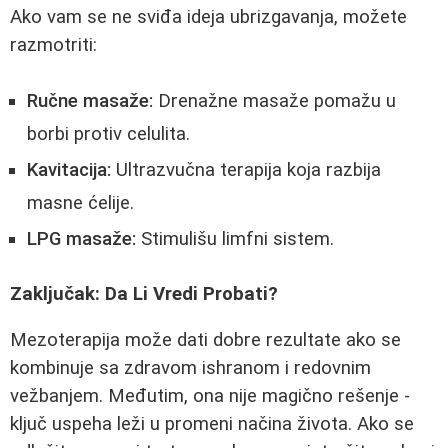
Ako vam se ne sviđa ideja ubrizgavanja, možete
razmotriti:
Ručne masaže:
Drenažne masaže pomažu u
borbi protiv celulita.
Kavitacija:
Ultrazvučna terapija koja razbija
masne ćelije.
LPG masaže:
Stimulišu limfni sistem.
Zaključak: Da Li Vredi Probati?
Mezoterapija može dati dobre rezultate ako se
kombinuje sa zdravom ishranom i redovnim
vežbanjem. Međutim, ona nije magično rešenje -
ključ uspeha leži u promeni načina života. Ako se