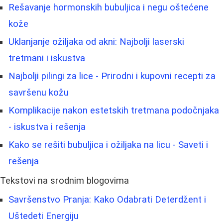
Rešavanje hormonskih bubuljica i negu oštećene
kože
Uklanjanje ožiljaka od akni: Najbolji laserski
tretmani i iskustva
Najbolji pilingi za lice - Prirodni i kupovni recepti za
savršenu kožu
Komplikacije nakon estetskih tretmana podočnjaka
- iskustva i rešenja
Kako se rešiti bubuljica i ožiljaka na licu - Saveti i
rešenja
Tekstovi na srodnim blogovima
Savršenstvo Pranja: Kako Odabrati Deterdžent i
Uštedeti Energiju