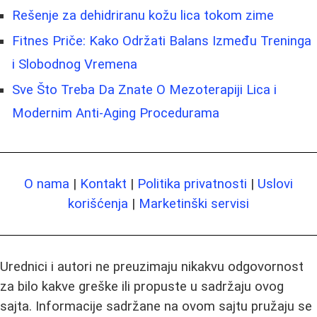
Rešenje za dehidriranu kožu lica tokom zime
Fitnes Priče: Kako Održati Balans Između Treninga
i Slobodnog Vremena
Sve Što Treba Da Znate O Mezoterapiji Lica i
Modernim Anti-Aging Procedurama
O nama
|
Kontakt
|
Politika privatnosti
|
Uslovi
korišćenja
|
Marketinški servisi
Urednici i autori ne preuzimaju nikakvu odgovornost
za bilo kakve greške ili propuste u sadržaju ovog
sajta. Informacije sadržane na ovom sajtu pružaju se