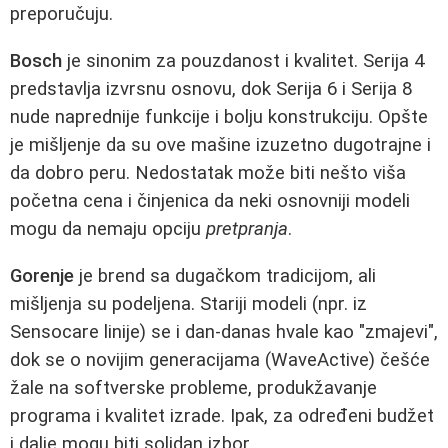
preporučuju.
Bosch
je sinonim za pouzdanost i kvalitet. Serija 4
predstavlja izvrsnu osnovu, dok Serija 6 i Serija 8
nude naprednije funkcije i bolju konstrukciju. Opšte
je mišljenje da su ove mašine izuzetno dugotrajne i
da dobro peru. Nedostatak može biti nešto viša
početna cena i činjenica da neki osnovniji modeli
mogu da nemaju opciju
pretpranja
.
Gorenje
je brend sa dugačkom tradicijom, ali
mišljenja su podeljena. Stariji modeli (npr. iz
Sensocare linije) se i dan-danas hvale kao "zmajevi",
dok se o novijim generacijama (WaveActive) češće
žale na softverske probleme, produkžavanje
programa i kvalitet izrade. Ipak, za određeni budžet
i dalje mogu biti solidan izbor.