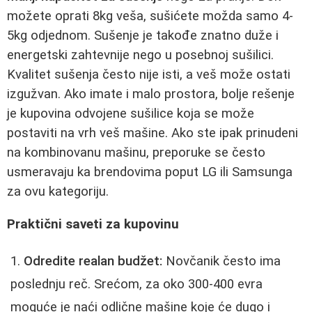
možete oprati 8kg veša, sušićete možda samo 4-
5kg odjednom. Sušenje je takođe znatno duže i
energetski zahtevnije nego u posebnoj sušilici.
Kvalitet sušenja često nije isti, a veš može ostati
izgužvan. Ako imate i malo prostora, bolje rešenje
je kupovina odvojene sušilice koja se može
postaviti na vrh veš mašine. Ako ste ipak prinudeni
na kombinovanu mašinu, preporuke se često
usmeravaju ka brendovima poput LG ili Samsunga
za ovu kategoriju.
Praktični saveti za kupovinu
Odredite realan budžet:
Novčanik često ima
poslednju reč. Srećom, za oko 300-400 evra
moguće je naći odlične mašine koje će dugo i