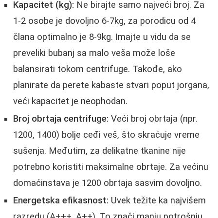
Kapacitet (kg):
Ne birajte samo najveći broj. Za
1-2 osobe je dovoljno 6-7kg, za porodicu od 4
člana optimalno je 8-9kg. Imajte u vidu da se
preveliki bubanj sa malo veša može loše
balansirati tokom centrifuge. Takođe, ako
planirate da perete kabaste stvari poput jorgana,
veći kapacitet je neophodan.
Broj obrtaja centrifuge:
Veći broj obrtaja (npr.
1200, 1400) bolje ceđi veš, što skraćuje vreme
sušenja. Međutim, za delikatne tkanine nije
potrebno koristiti maksimalne obrtaje. Za većinu
domaćinstava je 1200 obrtaja sasvim dovoljno.
Energetska efikasnost:
Uvek težite ka najvišem
razredu (A+++, A++). To znači manju potrošnju