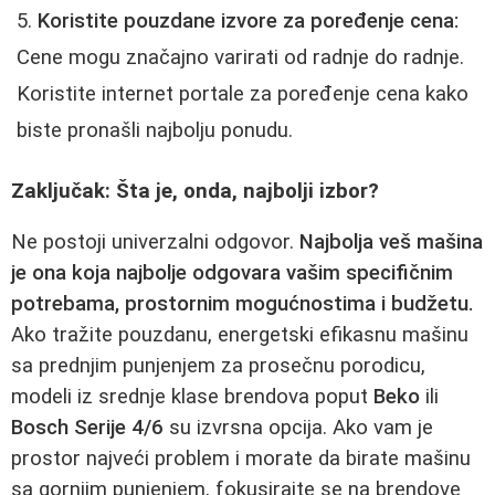
Koristite pouzdane izvore za poređenje cena:
Cene mogu značajno varirati od radnje do radnje.
Koristite internet portale za poređenje cena kako
biste pronašli najbolju ponudu.
Zaključak: Šta je, onda, najbolji izbor?
Ne postoji univerzalni odgovor.
Najbolja veš mašina
je ona koja najbolje odgovara vašim specifičnim
potrebama, prostornim mogućnostima i budžetu.
Ako tražite pouzdanu, energetski efikasnu mašinu
sa prednjim punjenjem za prosečnu porodicu,
modeli iz srednje klase brendova poput
Beko
ili
Bosch Serije 4/6
su izvrsna opcija. Ako vam je
prostor najveći problem i morate da birate mašinu
sa gornjim punjenjem, fokusirajte se na brendove