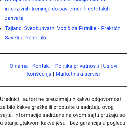
intenzivnih treninga do savremenih estetskih
zahvata
Tajland: Sveobuhvatni Vodič za Putnike - Praktični
Saveti i Preporuke
O nama
|
Kontakt
|
Politika privatnosti
|
Uslovi
korišćenja
|
Marketinški servisi
Urednici i autori ne preuzimaju nikakvu odgovornost
za bilo kakve greške ili propuste u sadržaju ovog
sajta. Informacije sadržane na ovom sajtu pružaju se
u stanju „takvom kakve jesu“, bez garancija u pogledu