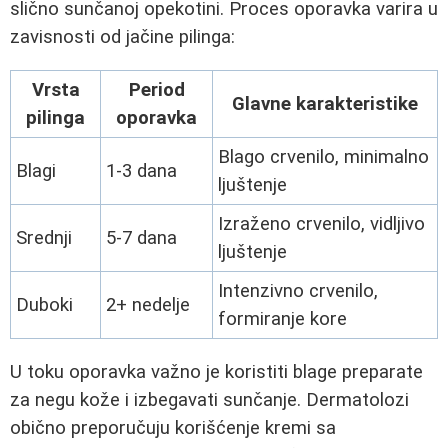
slično sunčanoj opekotini. Proces oporavka varira u
zavisnosti od jačine pilinga:
Vrsta
Period
Glavne karakteristike
pilinga
oporavka
Blago crvenilo, minimalno
Blagi
1-3 dana
ljuštenje
Izraženo crvenilo, vidljivo
Srednji
5-7 dana
ljuštenje
Intenzivno crvenilo,
Duboki
2+ nedelje
formiranje kore
U toku oporavka važno je koristiti blage preparate
za negu kože i izbegavati sunčanje. Dermatolozi
obično preporučuju korišćenje kremi sa