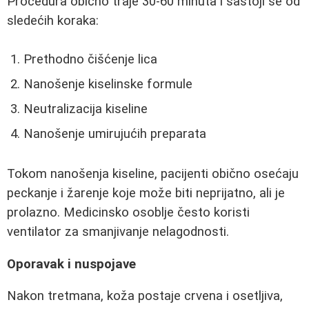
Procedura obično traje 30-60 minuta i sastoji se od
sledećih koraka:
Prethodno čišćenje lica
Nanošenje kiselinske formule
Neutralizacija kiseline
Nanošenje umirujućih preparata
Tokom nanošenja kiseline, pacijenti obično osećaju
peckanje i žarenje koje može biti neprijatno, ali je
prolazno. Medicinsko osoblje često koristi
ventilator za smanjivanje nelagodnosti.
Oporavak i nuspojave
Nakon tretmana, koža postaje crvena i osetljiva,