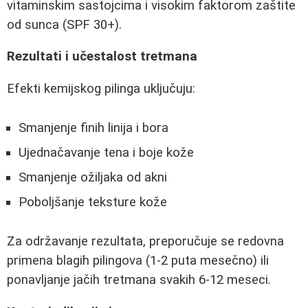
vitaminskim sastojcima i visokim faktorom zaštite
od sunca (SPF 30+).
Rezultati i učestalost tretmana
Efekti kemijskog pilinga uključuju:
Smanjenje finih linija i bora
Ujednačavanje tena i boje kože
Smanjenje ožiljaka od akni
Poboljšanje teksture kože
Za održavanje rezultata, preporučuje se redovna
primena blagih pilingova (1-2 puta mesečno) ili
ponavljanje jačih tretmana svakih 6-12 meseci.