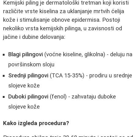
Kemijski piling je dermatološki tretman koji koristi
različite vrste kiselina za uklanjanje mrtvih ćelija
kože i stimulisanje obnove epidermisa. Postoji
nekoliko vrsta kemijskih pilinga, u zavisnosti od
jačine i dubine delovanja:
Blagi pilingovi
(voćne kiseline, glikolna) - deluju na
površinskom sloju
Srednji pilingovi
(TCA 15-35%) - prodiru u srednje
slojeve kože
Duboki pilingovi
(fenol) - zahvataju duboke
slojeve kože
Kako izgleda procedura?