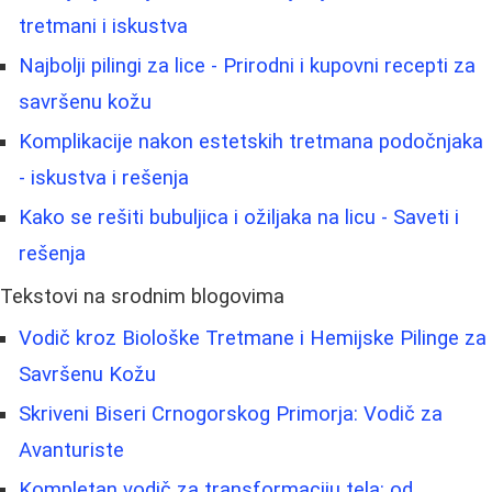
tretmani i iskustva
Najbolji pilingi za lice - Prirodni i kupovni recepti za
savršenu kožu
Komplikacije nakon estetskih tretmana podočnjaka
- iskustva i rešenja
Kako se rešiti bubuljica i ožiljaka na licu - Saveti i
rešenja
Tekstovi na srodnim blogovima
Vodič kroz Biološke Tretmane i Hemijske Pilinge za
Savršenu Kožu
Skriveni Biseri Crnogorskog Primorja: Vodič za
Avanturiste
Kompletan vodič za transformaciju tela: od