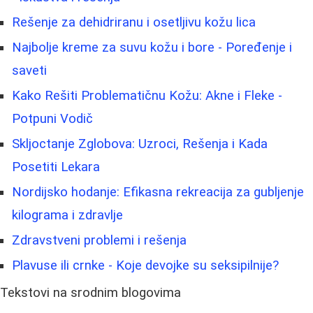
Rešenje za dehidriranu i osetljivu kožu lica
Najbolje kreme za suvu kožu i bore - Poređenje i
saveti
Kako Rešiti Problematičnu Kožu: Akne i Fleke -
Potpuni Vodič
Skljoctanje Zglobova: Uzroci, Rešenja i Kada
Posetiti Lekara
Nordijsko hodanje: Efikasna rekreacija za gubljenje
kilograma i zdravlje
Zdravstveni problemi i rešenja
Plavuse ili crnke - Koje devojke su seksipilnije?
Tekstovi na srodnim blogovima