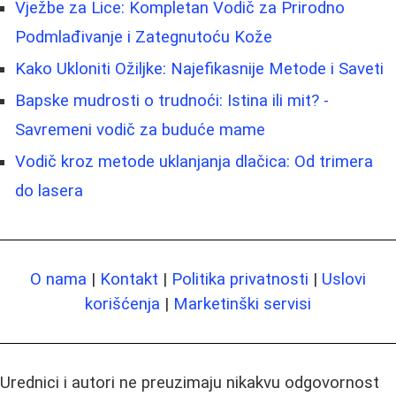
Vježbe za Lice: Kompletan Vodič za Prirodno
Podmlađivanje i Zategnutoću Kože
Kako Ukloniti Ožiljke: Najefikasnije Metode i Saveti
Bapske mudrosti o trudnoći: Istina ili mit? -
Savremeni vodič za buduće mame
Vodič kroz metode uklanjanja dlačica: Od trimera
do lasera
O nama
|
Kontakt
|
Politika privatnosti
|
Uslovi
korišćenja
|
Marketinški servisi
Urednici i autori ne preuzimaju nikakvu odgovornost