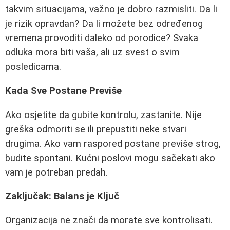
takvim situacijama, važno je dobro razmisliti. Da li
je rizik opravdan? Da li možete bez određenog
vremena provoditi daleko od porodice? Svaka
odluka mora biti vaša, ali uz svest o svim
posledicama.
Kada Sve Postane Previše
Ako osjetite da gubite kontrolu, zastanite. Nije
greška odmoriti se ili prepustiti neke stvari
drugima. Ako vam raspored postane previše strog,
budite spontani. Kućni poslovi mogu sačekati ako
vam je potreban predah.
Zaključak: Balans je Ključ
Organizacija ne znači da morate sve kontrolisati.