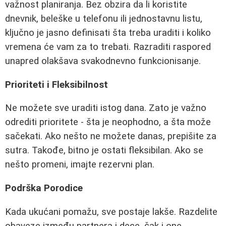
važnost planiranja. Bez obzira da li koristite
dnevnik, beleške u telefonu ili jednostavnu listu,
ključno je jasno definisati šta treba uraditi i koliko
vremena će vam za to trebati. Razraditi raspored
unapred olakšava svakodnevno funkcionisanje.
Prioriteti i Fleksibilnost
Ne možete sve uraditi istog dana. Zato je važno
odrediti prioritete - šta je neophodno, a šta može
sačekati. Ako nešto ne možete danas, prepišite za
sutra. Takođe, bitno je ostati fleksibilan. Ako se
nešto promeni, imajte rezervni plan.
Podrška Porodice
Kada ukućani pomažu, sve postaje lakše. Razdelite
obaveze između partnera i dece, čak i one