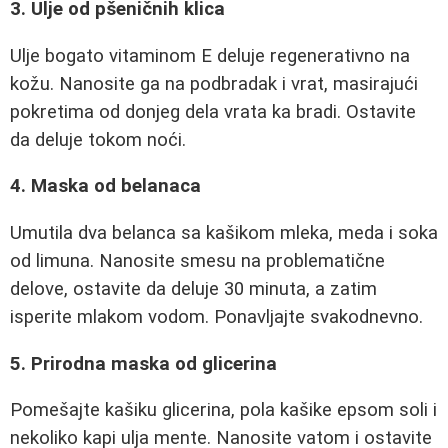
3. Ulje od pšeničnih klica
Ulje bogato vitaminom E deluje regenerativno na
kožu. Nanosite ga na podbradak i vrat, masirajući
pokretima od donjeg dela vrata ka bradi. Ostavite
da deluje tokom noći.
4. Maska od belanaca
Umutila dva belanca sa kašikom mleka, meda i soka
od limuna. Nanosite smesu na problematične
delove, ostavite da deluje 30 minuta, a zatim
isperite mlakom vodom. Ponavljajte svakodnevno.
5. Prirodna maska od glicerina
Pomešajte kašiku glicerina, pola kašike epsom soli i
nekoliko kapi ulja mente. Nanosite vatom i ostavite