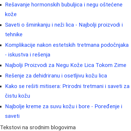
Rešavanje hormonskih bubuljica i negu oštećene
kože
Saveti o šminkanju i neži lica - Najbolji proizvodi i
tehnike
Komplikacije nakon estetskih tretmana podočnjaka
- iskustva i rešenja
Najbolji Proizvodi za Negu Kože Lica Tokom Zime
Rešenje za dehidriranu i osetljivu kožu lica
Kako se rešiti mitisera: Prirodni tretmani i saveti za
čistu kožu
Najbolje kreme za suvu kožu i bore - Poređenje i
saveti
Tekstovi na srodnim blogovima