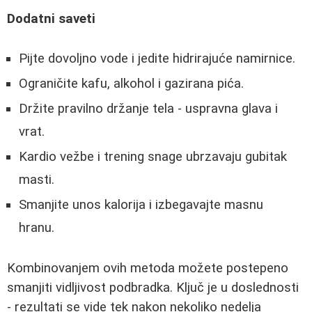
Dodatni saveti
Pijte dovoljno vode i jedite hidrirajuće namirnice.
Ograničite kafu, alkohol i gazirana pića.
Držite pravilno držanje tela - uspravna glava i
vrat.
Kardio vežbe i trening snage ubrzavaju gubitak
masti.
Smanjite unos kalorija i izbegavajte masnu
hranu.
Kombinovanjem ovih metoda možete postepeno
smanjiti vidljivost podbradka. Ključ je u doslednosti
- rezultati se vide tek nakon nekoliko nedelja