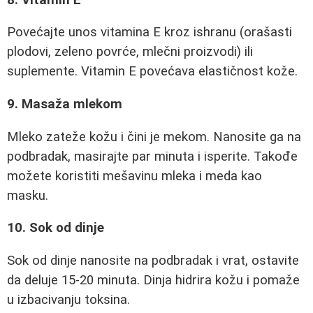
Povećajte unos vitamina E kroz ishranu (orašasti
plodovi, zeleno povrće, mlečni proizvodi) ili
suplemente. Vitamin E povećava elastičnost kože.
9. Masaža mlekom
Mleko zateže kožu i čini je mekom. Nanosite ga na
podbradak, masirajte par minuta i isperite. Takođe
možete koristiti mešavinu mleka i meda kao
masku.
10. Sok od dinje
Sok od dinje nanosite na podbradak i vrat, ostavite
da deluje 15-20 minuta. Dinja hidrira kožu i pomaže
u izbacivanju toksina.