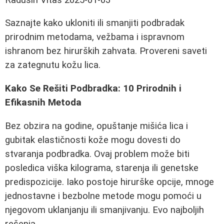
Saznajte kako ukloniti ili smanjiti podbradak
prirodnim metodama, vežbama i ispravnom
ishranom bez hirurških zahvata. Provereni saveti
za zategnutu kožu lica.
Kako Se Rešiti Podbradka: 10 Prirodnih i
Efikasnih Metoda
Bez obzira na godine, opuštanje mišića lica i
gubitak elastičnosti kože mogu dovesti do
stvaranja podbradka. Ovaj problem može biti
posledica viška kilograma, starenja ili genetske
predispozicije. Iako postoje hirurške opcije, mnoge
jednostavne i bezbolne metode mogu pomoći u
njegovom uklanjanju ili smanjivanju. Evo najboljih
rešenja.