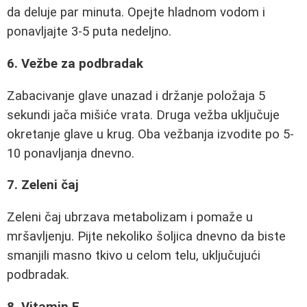
da deluje par minuta. Opejte hladnom vodom i
ponavljajte 3-5 puta nedeljno.
6. Vežbe za podbradak
Zabacivanje glave unazad i držanje položaja 5
sekundi jača mišiće vrata. Druga vežba uključuje
okretanje glave u krug. Oba vežbanja izvodite po 5-
10 ponavljanja dnevno.
7. Zeleni čaj
Zeleni čaj ubrzava metabolizam i pomaže u
mršavljenju. Pijte nekoliko šoljica dnevno da biste
smanjili masno tkivo u celom telu, uključujući
podbradak.
8. Vitamin E