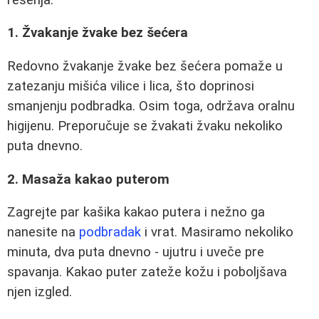
1. Žvakanje žvake bez šećera
Redovno žvakanje žvake bez šećera pomaže u
zatezanju mišića vilice i lica, što doprinosi
smanjenju podbradka. Osim toga, održava oralnu
higijenu. Preporučuje se žvakati žvaku nekoliko
puta dnevno.
2. Masaža kakao puterom
Zagrejte par kašika kakao putera i nežno ga
nanesite na
podbradak
i vrat. Masiramo nekoliko
minuta, dva puta dnevno - ujutru i uveče pre
spavanja. Kakao puter zateže kožu i poboljšava
njen izgled.