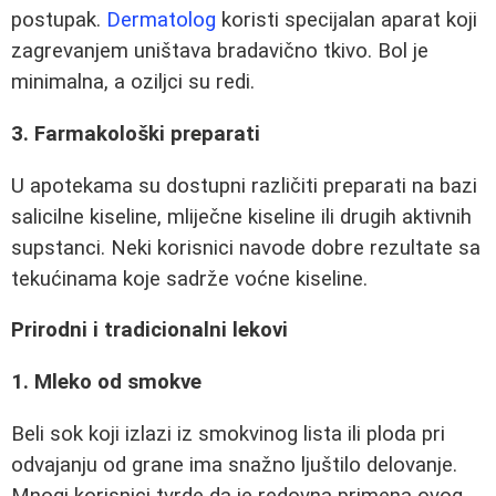
postupak.
Dermatolog
koristi specijalan aparat koji
zagrevanjem uništava bradavično tkivo. Bol je
minimalna, a oziljci su redi.
3. Farmakološki preparati
U apotekama su dostupni različiti preparati na bazi
salicilne kiseline, mliječne kiseline ili drugih aktivnih
supstanci. Neki korisnici navode dobre rezultate sa
tekućinama koje sadrže voćne kiseline.
Prirodni i tradicionalni lekovi
1. Mleko od smokve
Beli sok koji izlazi iz smokvinog lista ili ploda pri
odvajanju od grane ima snažno ljuštilo delovanje.
Mnogi korisnici tvrde da je redovna primena ovog