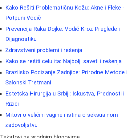
Kako Rešiti Problematičnu Kožu: Akne i Fleke -
Potpuni Vodič
Prevencija Raka Dojke: Vodič Kroz Preglede i
Dijagnostiku
Zdravstveni problemi i rešenja
Kako se rešiti celulita: Najbolji saveti i rešenja
Brazilsko Podizanje Zadnjice: Prirodne Metode i
Salonski Tretmani
Estetska Hirurgija u Srbiji: Iskustva, Prednosti i
Rizici
Mitovi o veličini vagine i istina o seksualnom
zadovoljstvu
Tekstovi na srodnim blogovima