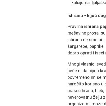
kalcijuma, ljuljaš
Ishrana - ključ dug
Pravilna
ishrana pa
mešavine prosa, sun
ishrana ne sme biti
šargarepe, paprike, 
dobro oprati i iseći
Mnogi vlasnici sved
neće ni da pipnu kra
povremeno im se m
naročito korisno u p
masnu hranu, hleb, 
neverovatnu želju 
organizam i može dov