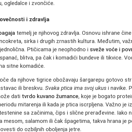
ku, ogledalce i zvončiće.
ovečnosti i zdravlja
pagaja
temelj je njihovog zdravlja. Osnovu ishrane čin
cokreta, sirka i drugih zrnastih kultura. Međutim, važn
 jednolična. Ptičicama je neophodno i
sveže voće i pov
spanać, blitva, pa čak i komadići bundeve ili tikvice. V
 na sitne komadiće.
oče da njihove tigrice obožavaju šargarepu gotovo st
stavac ili breskvu.
Svaka ptica ima svoj ukus
i navike. 
ože dati
tvrdo kuvano žumance
, koje je bogato prote
eriodu mitarenja ili kada je ptica iscrpljena. Važno je i
testenine sa začinima, čips i slične prerađevine. Iako 
za mesom, salamom ili čak špagetima, takva hrana je p
esti do ozbiljnih oboljenja jetre.