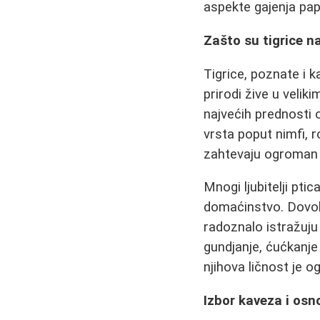
aspekte gajenja pap
Zašto su tigrice na
Tigrice, poznate i ka
prirodi žive u veli
najvećih prednosti o
vrsta poput nimfi, r
zahtevaju ogroman p
Mnogi ljubitelji pti
domaćinstvo. Dovolj
radoznalo istražuju
gundjanje, ćućkanje
njihova ličnost je 
Izbor kaveza i os