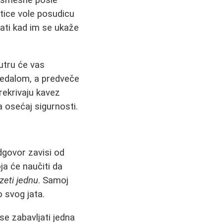
u smešne posle
tice vole posudicu
ati kad im se ukaže
jutru će vas
ledalom, a predveče
rekrivaju kavez
a osećaj sigurnosti.
dgovor zavisi od
ja će naučiti da
uzeti jednu
. Samoj
 svog jata.
 se zabavljati jedna