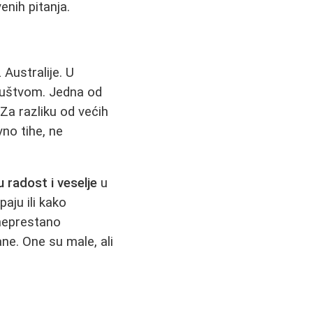
nih pitanja.
 Australije. U
društvom. Jedna od
 Za razliku od većih
vno tihe, ne
 radost i veselje
u
aju ili kako
 neprestano
ne. One su male, ali