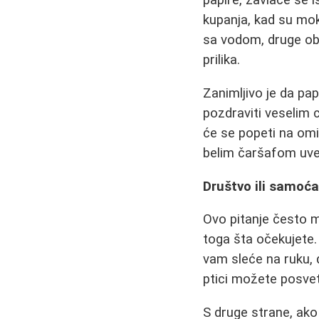
papire, zavlače se 
kupanja, kad su mok
sa vodom, druge obo
prilika.
Zanimljivo je da pa
pozdraviti veselim 
će se popeti na omi
belim čaršafom uveč
Društvo ili samoća 
Ovo pitanje često 
toga šta očekujete. 
vam sleće na ruku, 
ptici možete posvet
S druge strane, ako