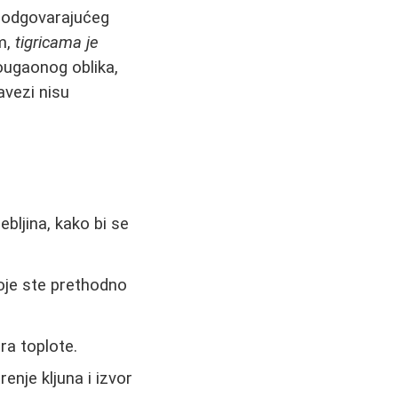
ka odgovarajućeg
im,
tigricama je
ougaonog oblika,
avezi nisu
debljina, kako bi se
koje ste prethodno
ora toplote.
enje kljuna i izvor