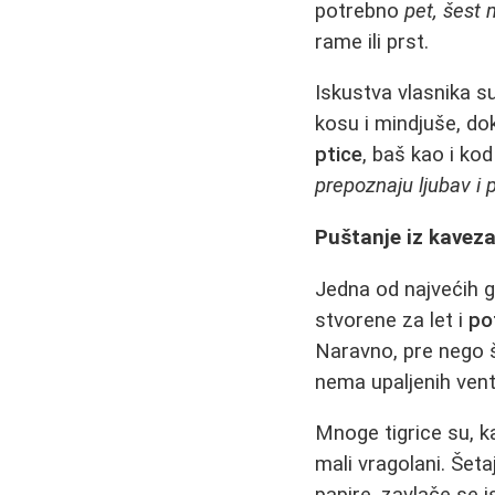
potrebno
pet, šest
rame ili prst.
Iskustva vlasnika s
kosu i mindjuše, do
ptice
, baš kao i ko
prepoznaju ljubav i 
Puštanje iz kaveza
Jedna od najvećih g
stvorene za let i
po
Naravno, pre nego št
nema upaljenih venti
Mnoge tigrice su, k
mali vragolani. Šeta