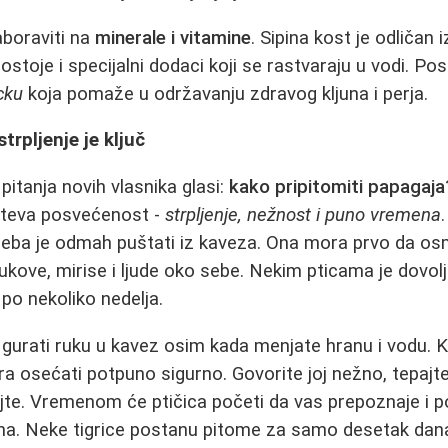
aboraviti na
minerale i vitamine
. Sipina kost je odličan 
stoje i specijalni dodaci koji se rastvaraju u vodi. Po
cku
koja pomaže u održavanju zdravog kljuna i perja.
trpljenje je ključ
pitanja novih vlasnika glasi:
kako pripitomiti papagaja
ahteva posvećenost -
strpljenje, nežnost i puno vremena
reba je odmah puštati iz kaveza. Ona mora prvo da os
ukove, mirise i ljude oko sebe. Nekim pticama je dovol
 po nekoliko nedelja.
gurati ruku u kavez osim kada menjate hranu i vodu. 
a osećati potpuno sigurno. Govorite joj nežno, tepajte j
ajte. Vremenom će ptičica početi da vas prepoznaje i 
ima. Neke tigrice postanu pitome za samo desetak dana