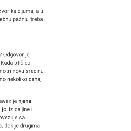
izvor kalcijuma, a u
sebnu pažnju treba
? Odgovor je
. Kada ptičicu
motri novu sredinu,
jno nekoliko dana,
Kavez je
njena
oj iz daljine i
povezuje sa
, dok je drugima