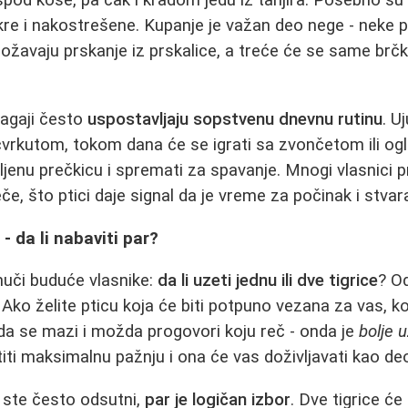
ispod kose, pa čak i kradom jedu iz tanjira. Posebno s
re i nakostrešene. Kupanje je važan deo nege - neke p
žavaju prskanje iz prskalice, a treće će se same brčk
pagaji često
uspostavljaju sopstvenu dnevnu rutinu
. U
cvrkutom, tokom dana će se igrati sa zvončetom ili og
ljenu prečkicu i spremati za spavanje. Mnogi vlasnici p
e, što ptici daje signal da je vreme za počinak i stvar
- da li nabaviti par?
muči buduće vlasnike:
da li uzeti jednu ili dve tigrice
? O
Ako želite pticu koja će biti potpuno vezana za vas, ko
da se mazi i možda progovori koju reč - onda je
bolje 
iti maksimalnu pažnju i ona će vas doživljavati kao deo
 ste često odsutni,
par je logičan izbor
. Dve tigrice će