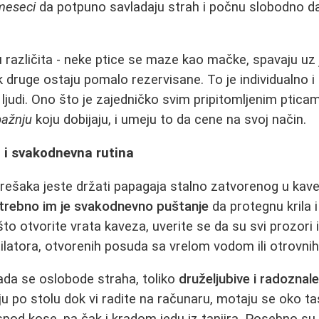
 meseci
da potpuno savladaju strah i počnu slobodno d
u različita - neke ptice se maze kao mačke, spavaju uz 
k druge ostaju pomalo rezervisane. To je individualno i
d ljudi. Ono što je zajedničko svim pripitomljenim ptica
pažnju
koju dobijaju, i umeju to da cene na svoj način.
 i svakodnevna rutina
rešaka jeste držati papagaja stalno zatvorenog u kave
trebno im je svakodnevno puštanje
da protegnu krila i
o otvorite vrata kaveza, uverite se da su svi prozori i
latora, otvorenih posuda sa vrelom vodom ili otrovnih bi
ada se oslobode straha, toliko
druželjubive i radoznal
ju po stolu dok vi radite na računaru, motaju se oko ta