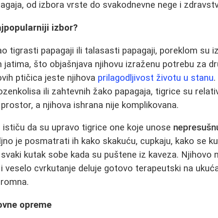
agaja, od izbora vrste do svakodnevne nege i zdravstve
jpopularniji izbor?
o tigrasti papagaji ili talasasti papagaji, poreklom su iz
kim jatima, što objašnjava njihovu izraženu potrebu za 
vih ptičica jeste njihova
prilagodljivost životu u stanu
.
ozenkolisa ili zahtevnih žako papagaja, tigrice su relati
rostor, a njihova ishrana nije komplikovana.
ca ističu da su upravo tigrice one koje unose
nepresušnu
no je posmatrati ih kako skakuću, cupkaju, kako se kup
 svaki kutak sobe kada su puštene iz kaveza. Njihovo
 i veselo cvrkutanje deluje gotovo terapeutski na ukuća
ogromna.
novne opreme