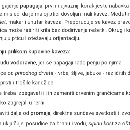
a
gajenje papagaja
, prvi i najvažniji korak jeste nabav
 misleći da je maloj ptici dovoljan mali kavez. Međut
let
, makar i unutar kaveza. Preporučuje se kavez prav
ica može raširiti krila bez dodirivanja rešetki. Okrugli k
njuju pticu i otežavaju orijentaciju.
nju prilikom kupovine kaveza:
budu
vodoravne
, jer se papagaji rado penju po njima.
kice od
prirodnog drveta
- vrbe, šljive, jabuke - različitih 
 prsti i trošile kandžice.
e treba izbegavati ili ih zameniti drvenim grančicama 
ko zagrejali u rerni.
viti dalje od
promaje
, direktne sunčeve svetlosti i izv
uključuje: posudice za hranu i vodu,
sipinu kost
za oštr