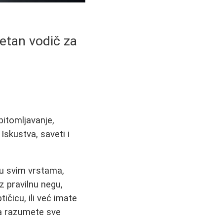
letan vodič za
pitomljavanje,
Iskustva, saveti i
đu svim vrstama,
z pravilnu negu,
ičicu, ili već imate
 razumete sve