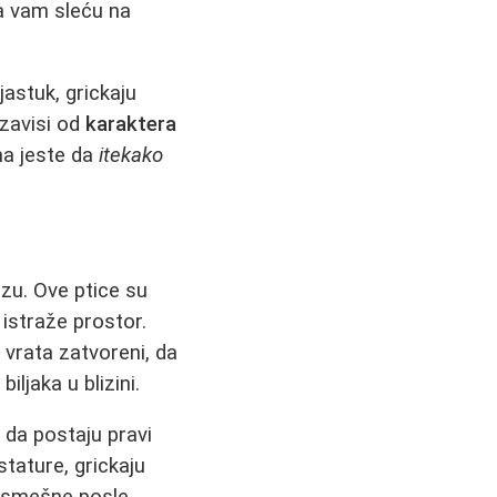
a vam sleću na
jastuk, grickaju
 zavisi od
karaktera
ma jeste da
itekako
zu. Ove ptice su
 istraže prostor.
 vrata zatvoreni, da
ljaka u blizini.
e
da postaju pravi
stature, grickaju