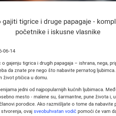
 gajiti tigrice i druge papagaje - komp
početnike i iskusne vlasnike
6-06-14
 gajenju tigrica i drugih papagaja – ishrana, nega, pri
reba da znate pre nego što nabavite pernatog ljubimca. 
 život ptičica u domu.
enijama jedni od najpopularnijih kućnih ljubimaca. Me
osebno mesto - malene su, šarmantne, pune života i, u
članovi porodice. Ako razmišljate o tome da nabavite pt
 stvorenja, ovaj
sveobuhvatan vodič
pomoći će vam da