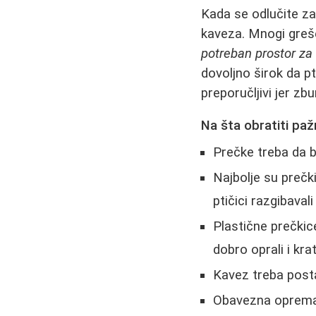
Kada se odlučite z
kaveza. Mnogi greše
potreban prostor za 
dovoljno širok da pt
preporučljivi jer zbu
Na šta obratiti paž
Prečke treba da 
Najbolje su preč
ptičici razgibavali
Plastične prečkic
dobro oprali i krat
Kavez treba posta
Obavezna oprema 