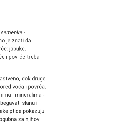
e
semenke
-
o je znati da
rće
: jabuke,
oće i povrće treba
rastveno, dok druge
Pored voća i povrća,
inima i mineralima -
zbegavati slanu i
neke ptice pokazuju
ogubna za njihov