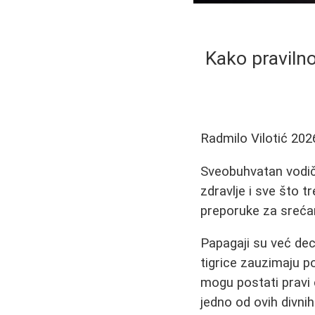
Kako pravilno
Radmilo Vilotić
202
Sveobuhvatan vodič o
zdravlje i sve što t
preporuke za srećan
Papagaji su već dec
tigrice zauzimaju p
mogu postati pravi 
jedno od ovih divnih