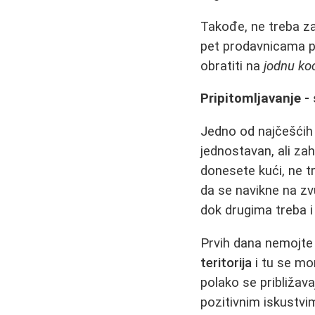
Takođe, ne treba z
pet prodavnicama po
obratiti na
jodnu ko
Pripitomljavanje - s
Jedno od najčešćih 
jednostavan, ali z
donesete kući, ne t
da se navikne na zv
dok drugima treba i
Prvih dana nemojte 
teritorija
i tu se mor
polako se približav
pozitivnim iskustv