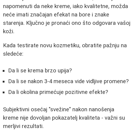
napomenuti da neke kreme, iako kvalitetne, možda
neće imati značajan efekat na bore i znake
starenja. Ključno je pronaći ono što odgovara vašoj
koži.
Kada testirate novu kozmetiku, obratite pažnju na
sledeće:
Da li se krema brzo upija?
Da li se nakon 3-4 meseca vide vidljive promene?
Da li okolina primećuje pozitivne efekte?
Subjektivni osećaj "svežine" nakon nanošenja
kreme nije dovoljan pokazatelj kvaliteta - važni su
merljivi rezultati.