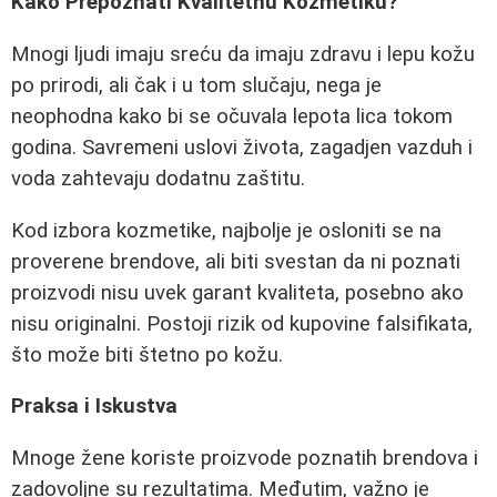
Kako Prepoznati Kvalitetnu Kozmetiku?
Mnogi ljudi imaju sreću da imaju zdravu i lepu kožu
po prirodi, ali čak i u tom slučaju, nega je
neophodna kako bi se očuvala lepota lica tokom
godina. Savremeni uslovi života, zagadjen vazduh i
voda zahtevaju dodatnu zaštitu.
Kod izbora kozmetike, najbolje je osloniti se na
proverene brendove, ali biti svestan da ni poznati
proizvodi nisu uvek garant kvaliteta, posebno ako
nisu originalni. Postoji rizik od kupovine falsifikata,
što može biti štetno po kožu.
Praksa i Iskustva
Mnoge žene koriste proizvode poznatih brendova i
zadovoljne su rezultatima. Međutim, važno je