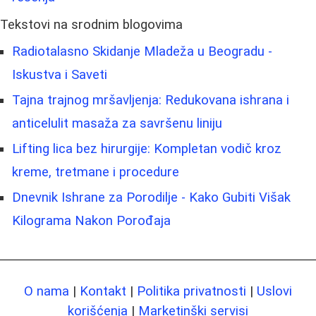
Tekstovi na srodnim blogovima
Radiotalasno Skidanje Mladeža u Beogradu -
Iskustva i Saveti
Tajna trajnog mršavljenja: Redukovana ishrana i
anticelulit masaža za savršenu liniju
Lifting lica bez hirurgije: Kompletan vodič kroz
kreme, tretmane i procedure
Dnevnik Ishrane za Porodilje - Kako Gubiti Višak
Kilograma Nakon Porođaja
O nama
|
Kontakt
|
Politika privatnosti
|
Uslovi
korišćenja
|
Marketinški servisi