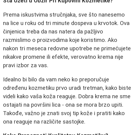
Šta Uzeti u Obzir Pri Kupovini Kozmetike?
Prema iskustvima stručnjaka, sve što nanesemo
na lice u roku od tri minute dospeva u krvotok. Ova
činjenica treba da nas natera da pažljivo
razmislimo o proizvodima koje koristimo. Ako
nakon tri meseca redovne upotrebe ne primećujete
nikakve promene ili efekte, verovatno krema nije
pravi izbor za vas.
Idealno bi bilo da vam neko ko preporučuje
određenu kozmetiku prvo uradi tretman, kako biste
videli kako vaša koža reaguje. Dobra krema ne sme
ostajati na površini lica - ona se mora brzo upiti.
Takođe, važno je znati svoj tip kože i pratiti kako
ona reaguje na različite sastojke.