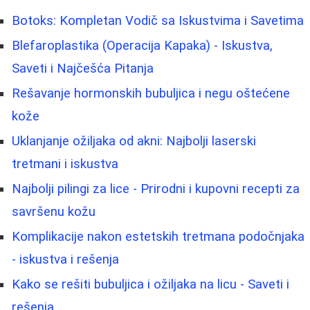
Botoks: Kompletan Vodič sa Iskustvima i Savetima
Blefaroplastika (Operacija Kapaka) - Iskustva,
Saveti i Najčešća Pitanja
Rešavanje hormonskih bubuljica i negu oštećene
kože
Uklanjanje ožiljaka od akni: Najbolji laserski
tretmani i iskustva
Najbolji pilingi za lice - Prirodni i kupovni recepti za
savršenu kožu
Komplikacije nakon estetskih tretmana podočnjaka
- iskustva i rešenja
Kako se rešiti bubuljica i ožiljaka na licu - Saveti i
rešenja