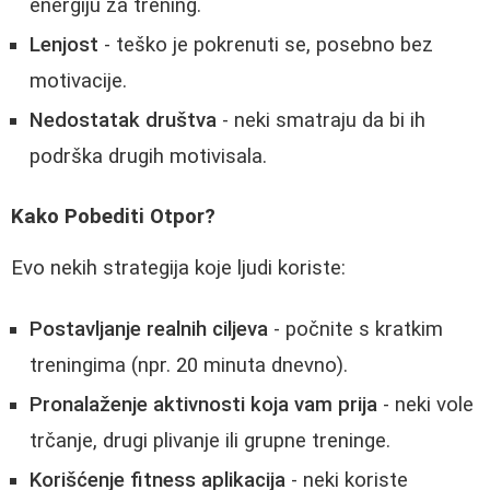
energiju za trening.
Lenjost
- teško je pokrenuti se, posebno bez
motivacije.
Nedostatak društva
- neki smatraju da bi ih
podrška drugih motivisala.
Kako Pobediti Otpor?
Evo nekih strategija koje ljudi koriste:
Postavljanje realnih ciljeva
- počnite s kratkim
treningima (npr. 20 minuta dnevno).
Pronalaženje aktivnosti koja vam prija
- neki vole
trčanje, drugi plivanje ili grupne treninge.
Korišćenje fitness aplikacija
- neki koriste