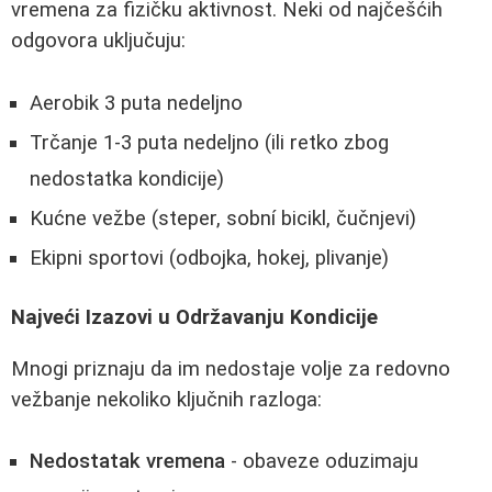
vremena za fizičku aktivnost. Neki od najčešćih
odgovora uključuju:
Aerobik 3 puta nedeljno
Trčanje 1-3 puta nedeljno (ili retko zbog
nedostatka kondicije)
Kućne vežbe (steper, sobní bicikl, čučnjevi)
Ekipni sportovi (odbojka, hokej, plivanje)
Najveći Izazovi u Održavanju Kondicije
Mnogi priznaju da im nedostaje volje za redovno
vežbanje nekoliko ključnih razloga:
Nedostatak vremena
- obaveze oduzimaju