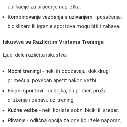
aplikacije za praćenje napretka.
Kombinovanje vežbanja s uživanjem
- pešačenje,
biciklizam ili igranje sportova mogu biti i zabava.
Iskustva sa Različitim Vrstama Treninga
Ljudi dele različita iskustva:
Noćni treningi
- neki ih obožavaju, dok drugi
primećuju povećan apetit nakon vežbi.
Ekipni sportovi
- odbojka, na primer, pruža
druženje i zabavu uz trening.
Kućne vežbe
- neki koriste sobni bicikl ili steper.
Plivanje
- odlična opcija za one koji žele naporan,