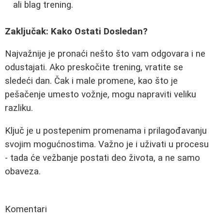
ali blag trening.
Zaključak: Kako Ostati Dosledan?
Najvažnije je pronaći nešto što vam odgovara i ne
odustajati. Ako preskočite trening, vratite se
sledeći dan. Čak i male promene, kao što je
pešačenje umesto vožnje, mogu napraviti veliku
razliku.
Ključ je u postepenim promenama i prilagođavanju
svojim mogućnostima. Važno je i uživati u procesu
- tada će vežbanje postati deo života, a ne samo
obaveza.
Komentari