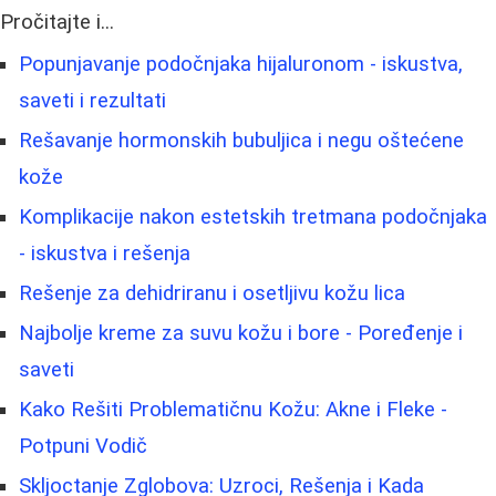
Pročitajte i...
Popunjavanje podočnjaka hijaluronom - iskustva,
saveti i rezultati
Rešavanje hormonskih bubuljica i negu oštećene
kože
Komplikacije nakon estetskih tretmana podočnjaka
- iskustva i rešenja
Rešenje za dehidriranu i osetljivu kožu lica
Najbolje kreme za suvu kožu i bore - Poređenje i
saveti
Kako Rešiti Problematičnu Kožu: Akne i Fleke -
Potpuni Vodič
Skljoctanje Zglobova: Uzroci, Rešenja i Kada