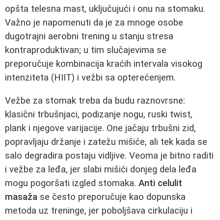
opšta telesna mast, uključujući i onu na stomaku.
Važno je napomenuti da je za mnoge osobe
dugotrajni aerobni trening u stanju stresa
kontraproduktivan; u tim slučajevima se
preporučuje kombinacija kraćih intervala visokog
intenziteta (HIIT) i vežbi sa opterećenjem.
Vežbe za stomak treba da budu raznovrsne:
klasični trbušnjaci, podizanje nogu, ruski twist,
plank i njegove varijacije. One jačaju trbušni zid,
popravljaju držanje i zatežu mišiće, ali tek kada se
salo degradira postaju vidljive. Veoma je bitno raditi
i vežbe za leđa, jer slabi mišići donjeg dela leđa
mogu pogoršati izgled stomaka.
Anti celulit
masaža
se često preporučuje kao dopunska
metoda uz treninge, jer poboljšava cirkulaciju i