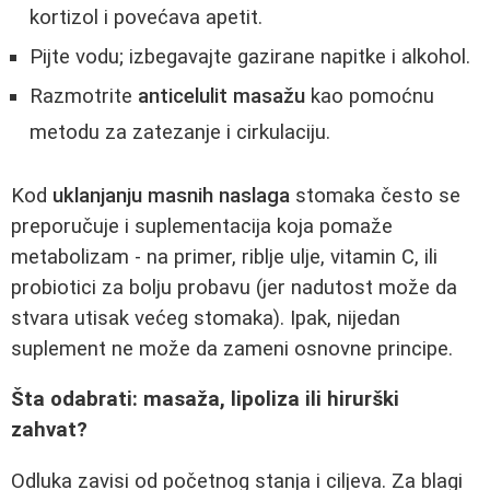
kortizol i povećava apetit.
Pijte vodu; izbegavajte gazirane napitke i alkohol.
Razmotrite
anticelulit masažu
kao pomoćnu
metodu za zatezanje i cirkulaciju.
Kod
uklanjanju masnih naslaga
stomaka često se
preporučuje i suplementacija koja pomaže
metabolizam - na primer, riblje ulje, vitamin C, ili
probiotici za bolju probavu (jer nadutost može da
stvara utisak većeg stomaka). Ipak, nijedan
suplement ne može da zameni osnovne principe.
Šta odabrati: masaža, lipoliza ili hirurški
zahvat?
Odluka zavisi od početnog stanja i ciljeva. Za blagi