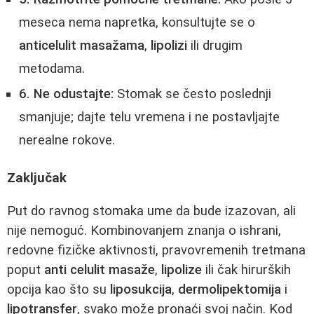
meseca nema napretka, konsultujte se o
anticelulit masažama
,
lipolizi
ili drugim
metodama.
6. Ne odustajte:
Stomak se često poslednji
smanjuje; dajte telu vremena i ne postavljajte
nerealne rokove.
Zaključak
Put do ravnog stomaka ume da bude izazovan, ali
nije nemoguć. Kombinovanjem znanja o ishrani,
redovne fizičke aktivnosti, pravovremenih tretmana
poput
anti celulit masaže
,
lipolize
ili čak hirurških
opcija kao što su
liposukcija
,
dermolipektomija
i
lipotransfer
, svako može pronaći svoj način. Kod