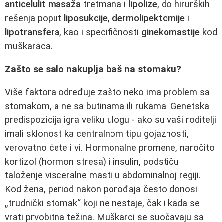
anticelulit masaža
tretmana i
lipolize
, do hirurških
rešenja poput
liposukcije
,
dermolipektomije
i
lipotransfera
, kao i specifičnosti
ginekomastije
kod
muškaraca.
Zašto se salo nakuplja baš na stomaku?
Više faktora određuje zašto neko ima problem sa
stomakom, a ne sa butinama ili rukama. Genetska
predispozicija igra veliku ulogu - ako su vaši roditelji
imali sklonost ka centralnom tipu gojaznosti,
verovatno ćete i vi. Hormonalne promene, naročito
kortizol (hormon stresa) i insulin, podstiču
taloženje visceralne masti u abdominalnoj regiji.
Kod žena, period nakon porođaja često donosi
„trudnički stomak“ koji ne nestaje, čak i kada se
vrati prvobitna težina. Muškarci se suočavaju sa