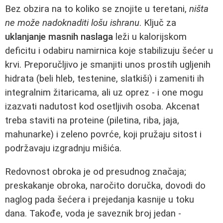
Bez obzira na to koliko se znojite u teretani,
ništa
ne može nadoknaditi lošu ishranu
. Ključ za
uklanjanje masnih naslaga
leži u kalorijskom
deficitu i odabiru namirnica koje stabilizuju šećer u
krvi. Preporučljivo je smanjiti unos prostih ugljenih
hidrata (beli hleb, testenine, slatkiši) i zameniti ih
integralnim žitaricama, ali uz oprez - i one mogu
izazvati nadutost kod osetljivih osoba. Akcenat
treba staviti na proteine (piletina, riba, jaja,
mahunarke) i zeleno povrće, koji pružaju sitost i
podržavaju izgradnju mišića.
Redovnost obroka je od presudnog značaja;
preskakanje obroka, naročito doručka, dovodi do
naglog pada šećera i prejedanja kasnije u toku
dana. Takođe, voda je saveznik broj jedan -