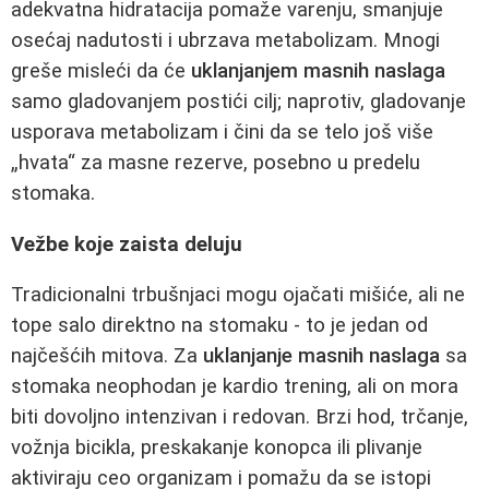
adekvatna hidratacija pomaže varenju, smanjuje
osećaj nadutosti i ubrzava metabolizam. Mnogi
greše misleći da će
uklanjanjem masnih naslaga
samo gladovanjem postići cilj; naprotiv, gladovanje
usporava metabolizam i čini da se telo još više
„hvata“ za masne rezerve, posebno u predelu
stomaka.
Vežbe koje zaista deluju
Tradicionalni trbušnjaci mogu ojačati mišiće, ali ne
tope salo direktno na stomaku - to je jedan od
najčešćih mitova. Za
uklanjanje masnih naslaga
sa
stomaka neophodan je kardio trening, ali on mora
biti dovoljno intenzivan i redovan. Brzi hod, trčanje,
vožnja bicikla, preskakanje konopca ili plivanje
aktiviraju ceo organizam i pomažu da se istopi