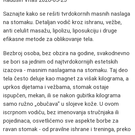
Saznajte kako se rešiti tvrdokornih masnih naslaga
na stomaku. Detaljan vodič kroz ishranu, vežbe,
anti celulit masažu, lipolizu, liposukciju i druge
efikasne metode za oblikovanje tela.
Bezbroj osoba, bez obzira na godine, svakodnevno
se bori sa jednim od najtvrdokornijih estetskih
izazova - masnim naslagama na stomaku. Taj deo
tela često deluje kao magnet za višak kilograma, a
uprkos dijetama i vežbama, stomak ostaje
ispupčen, mekan, ili se nakon gubitka kilograma
samo ružno „obučava“ u slojeve kože. U ovom
iscrpnom vodiču, bez imenovanja stručnjaka ili
pojedinaca, osvetlićemo sve aspekte borbe za
ravan stomak - od pravilne ishrane i treninga, preko