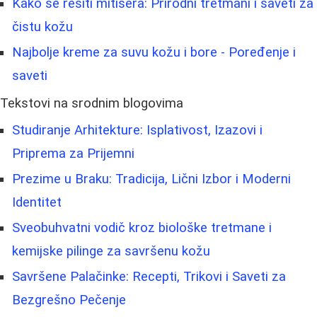
Kako se rešiti mitisera: Prirodni tretmani i saveti za
čistu kožu
Najbolje kreme za suvu kožu i bore - Poređenje i
saveti
Tekstovi na srodnim blogovima
Studiranje Arhitekture: Isplativost, Izazovi i
Priprema za Prijemni
Prezime u Braku: Tradicija, Lični Izbor i Moderni
Identitet
Sveobuhvatni vodič kroz biološke tretmane i
kemijske pilinge za savršenu kožu
Savršene Palačinke: Recepti, Trikovi i Saveti za
Bezgrešno Pečenje