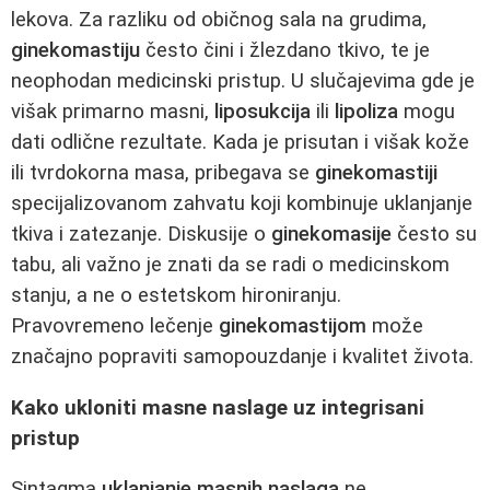
lekova. Za razliku od običnog sala na grudima,
ginekomastiju
često čini i žlezdano tkivo, te je
neophodan medicinski pristup. U slučajevima gde je
višak primarno masni,
liposukcija
ili
lipoliza
mogu
dati odlične rezultate. Kada je prisutan i višak kože
ili tvrdokorna masa, pribegava se
ginekomastiji
specijalizovanom zahvatu koji kombinuje uklanjanje
tkiva i zatezanje. Diskusije o
ginekomasije
često su
tabu, ali važno je znati da se radi o medicinskom
stanju, a ne o estetskom hironiranju.
Pravovremeno lečenje
ginekomastijom
može
značajno popraviti samopouzdanje i kvalitet života.
Kako ukloniti masne naslage uz integrisani
pristup
Sintagma
uklanjanje masnih naslaga
ne