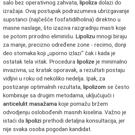
salo bez operativnog zahvata,
lipoliza
dolazi do
izražaja. Ovaj postupak podrazumeva ubrizgavanje
supstanci (najčešće fosfatidilholina) direktno u
masne naslage, što izaziva razgradnju masti koje
se potom prirodno eliminišu.
Lipolizu
mnogi biraju
za manje, precizno određene zone - recimo, donji
deo stomaka koji „uporno izlazi“ čak i kada je
ostatak tela vitak. Procedura
lipolize
je minimalno
invazivna, uz kratak oporavak, a rezultati postaju
vidljivi u roku od nekoliko nedelja. Ipak, za
postizanje optimalnih rezultata,
lipolizom
se često
kombinuje sa drugim metodama, uključujući i
anticelulit masažama
koje pomažu bržem
odvodjenju oslobođenih masnih kiselina. Važno je
istaći da
lipolizi
prethodi detaljna konsultacija, jer
nije svaka osoba pogodan kandidat.