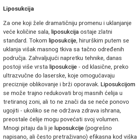
Liposukcija
Za one koji žele dramatičniju promenu i uklanjanje
veće količine sala,
liposukcija
ostaje zlatni
standard. Tokom
liposukcije
, hirurškim putem se
uklanja višak masnog tkiva sa tačno određenih
područja. Zahvaljujući napretku tehnike, danas
postoji više vrsta
liposukcije
- od klasične, preko
ultrazvučne do laserske, koje omogućavaju
preciznije oblikovanje i brži oporavak.
Liposukcijom
se može trajno redukovati broj masnih ćelija u
tretiranoj zoni, ali to ne znači da se neće ponovo
ugojiti - ukoliko se ne održava zdrava ishrana,
preostale ćelije mogu povećati svoj volumen.
Mnogi pitaju da li je
luposukcije
(pogrešno
napisano, ali često pretraživano) efikasna kod viška