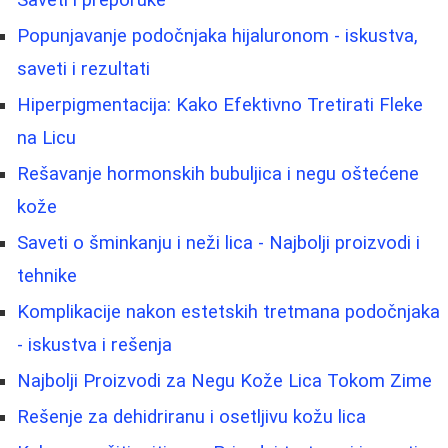
Saveti i preporuke
Popunjavanje podočnjaka hijaluronom - iskustva,
saveti i rezultati
Hiperpigmentacija: Kako Efektivno Tretirati Fleke
na Licu
Rešavanje hormonskih bubuljica i negu oštećene
kože
Saveti o šminkanju i neži lica - Najbolji proizvodi i
tehnike
Komplikacije nakon estetskih tretmana podočnjaka
- iskustva i rešenja
Najbolji Proizvodi za Negu Kože Lica Tokom Zime
Rešenje za dehidriranu i osetljivu kožu lica