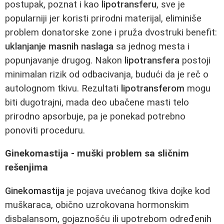
postupak, poznat i kao
lipotransferu
, sve je
popularniji jer koristi prirodni materijal, eliminiše
problem donatorske zone i pruža dvostruki benefit:
uklanjanje masnih naslaga
sa jednog mesta i
popunjavanje drugog. Nakon
lipotransfera
postoji
minimalan rizik od odbacivanja, budući da je reč o
autolognom tkivu. Rezultati
lipotransferom
mogu
biti dugotrajni, mada deo ubačene masti telo
prirodno apsorbuje, pa je ponekad potrebno
ponoviti proceduru.
Ginekomastija - muški problem sa sličnim
rešenjima
Ginekomastija
je pojava uvećanog tkiva dojke kod
muškaraca, obično uzrokovana hormonskim
disbalansom, gojaznošću ili upotrebom određenih