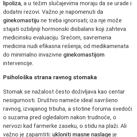
lipoliza
, a u težim slučajevima moraju da se urade i
dodatni rezovi. Važno je napomenuti da
ginekomastiju
ne treba ignorisati; iza nje može
stajati ozbiljniji hormonski disbalans koji zahteva
medicinsku evaluaciju. Srećom, savremena
medicina nudi efikasna rešenja, od medikamenata
do minimalno invazivne
ginekomastijom
intervencije.
Psihološka strana ravnog stomaka
Stomak se nažalost često doživljava kao centar
nesigurnosti. Društvo nameće ideal savršeno
ravnog, izvajanog trbuha, a stotine foruma svedoči
o suzama pred ogledalom nakon trudnoće, o
nervozi kad farmerke zaseku, o stidu na plaži. Ali
važno je zapamtiti:
ukloniti masne naslage
je