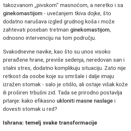
takozvanom „pivskom“ masnoćom, a neretko i sa
ginekomastijom
- uvećanjem tkiva dojke, što
dodatno narušava izgled grudnog koša i može
zahtevati poseban tretman
ginekomastijom
,
odnosno intervenciju na tom području.
Svakodnevne navike, kao što su unos visoko
prerađene hrane, previše sedenja, neredovan san i
stalni stres, dodatno komplikuju situaciju. Zato nije
retkost da osobe koje su smršale i dalje imaju
izražen stomak - salo je otišlo, ali ostaje višak kože
ili proširen trbušni zid. Tada se prirodno postavlja
pitanje: kako efikasno
ukloniti masne naslage
i
dovesti stomak u red?
Ishrana: temelj svake transformacije