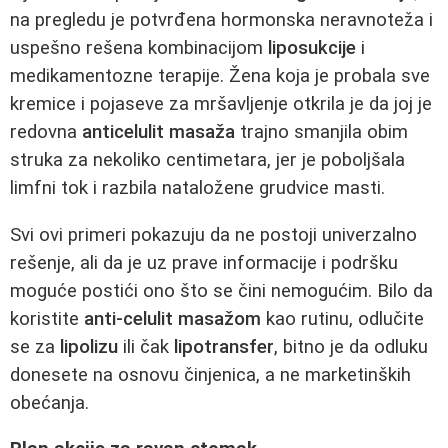
na pregledu je potvrđena hormonska neravnoteža i
uspešno rešena kombinacijom
liposukcije
i
medikamentozne terapije. Žena koja je probala sve
kremice i pojaseve za mršavljenje otkrila je da joj je
redovna
anticelulit masaža
trajno smanjila obim
struka za nekoliko centimetara, jer je poboljšala
limfni tok i razbila nataložene grudvice masti.
Svi ovi primeri pokazuju da ne postoji univerzalno
rešenje, ali da je uz prave informacije i podršku
moguće postići ono što se čini nemogućim. Bilo da
koristite
anti-celulit masažom
kao rutinu, odlučite
se za
lipolizu
ili čak
lipotransfer
, bitno je da odluku
donesete na osnovu činjenica, a ne marketinških
obećanja.