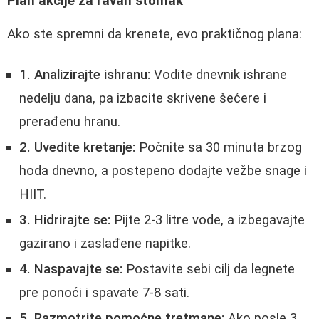
Plan akcije za ravan stomak
Ako ste spremni da krenete, evo praktičnog plana:
1. Analizirajte ishranu:
Vodite dnevnik ishrane
nedelju dana, pa izbacite skrivene šećere i
prerađenu hranu.
2. Uvedite kretanje:
Počnite sa 30 minuta brzog
hoda dnevno, a postepeno dodajte vežbe snage i
HIIT.
3. Hidrirajte se:
Pijte 2-3 litre vode, a izbegavajte
gazirano i zaslađene napitke.
4. Naspavajte se:
Postavite sebi cilj da legnete
pre ponoći i spavate 7-8 sati.
5. Razmotrite pomoćne tretmane:
Ako posle 3