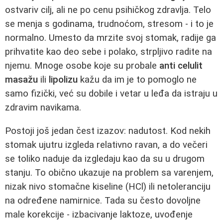
ostvariv cilj, ali ne po cenu psihičkog zdravlja. Telo
se menja s godinama, trudnoćom, stresom - i to je
normalno. Umesto da mrzite svoj stomak, radije ga
prihvatite kao deo sebe i polako, strpljivo radite na
njemu. Mnoge osobe koje su probale
anti celulit
masažu
ili
lipolizu
kažu da im je to pomoglo ne
samo fizički, već su dobile i vetar u leđa da istraju u
zdravim navikama.
Postoji još jedan čest izazov: nadutost. Kod nekih
stomak ujutru izgleda relativno ravan, a do večeri
se toliko naduje da izgledaju kao da su u drugom
stanju. To obično ukazuje na problem sa varenjem,
nizak nivo stomačne kiseline (HCl) ili netoleranciju
na određene namirnice. Tada su često dovoljne
male korekcije - izbacivanje laktoze, uvođenje