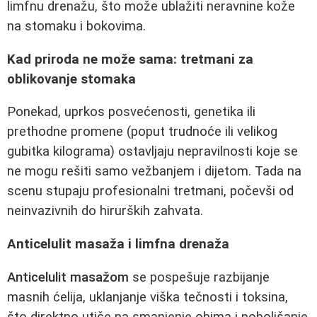
limfnu drenažu, što može ublažiti neravnine kože
na stomaku i bokovima.
Kad priroda ne može sama: tretmani za
oblikovanje stomaka
Ponekad, uprkos posvećenosti, genetika ili
prethodne promene (poput trudnoće ili velikog
gubitka kilograma) ostavljaju nepravilnosti koje se
ne mogu rešiti samo vežbanjem i dijetom. Tada na
scenu stupaju profesionalni tretmani, počevši od
neinvazivnih do hirurških zahvata.
Anticelulit masaža i limfna drenaža
Anticelulit masažom
se pospešuje razbijanje
masnih ćelija, uklanjanje viška tečnosti i toksina,
što direktno utiče na smanjenje obima i poboljšanje