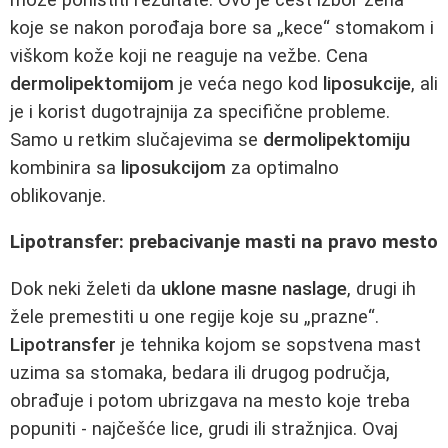
koje se nakon porođaja bore sa „kece“ stomakom i
viškom kože koji ne reaguje na vežbe. Cena
dermolipektomijom
je veća nego kod
liposukcije
, ali
je i korist dugotrajnija za specifične probleme.
Samo u retkim slučajevima se
dermolipektomiju
kombinira sa
liposukcijom
za optimalno
oblikovanje.
Lipotransfer: prebacivanje masti na pravo mesto
Dok neki želeti da
uklone masne naslage
, drugi ih
žele premestiti u one regije koje su „prazne“.
Lipotransfer
je tehnika kojom se sopstvena mast
uzima sa stomaka, bedara ili drugog područja,
obrađuje i potom ubrizgava na mesto koje treba
popuniti - najčešće lice, grudi ili stražnjica. Ovaj