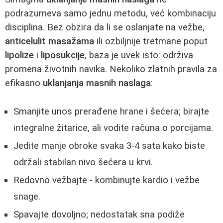
podrazumeva samo jednu metodu, već kombinaciju
disciplina. Bez obzira da li se oslanjate na vežbe,
anticelulit masažama
ili ozbiljnije tretmane poput
lipolize
i
liposukcije
, baza je uvek isto: održiva
promena životnih navika. Nekoliko zlatnih pravila za
efikasno
uklanjanja masnih naslaga
:
Smanjite unos prerađene hrane i šećera; birajte
integralne žitarice, ali vodite računa o porcijama.
Jedite manje obroke svaka 3-4 sata kako biste
održali stabilan nivo šećera u krvi.
Redovno vežbajte - kombinujte kardio i vežbe
snage.
Spavajte dovoljno; nedostatak sna podiže