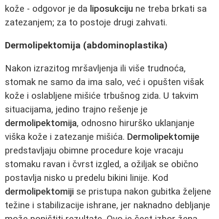
kože - odgovor je da
liposukciju
ne treba brkati sa
zatezanjem; za to postoje drugi zahvati.
Dermolipektomija (abdominoplastika)
Nakon izrazitog mršavljenja ili više trudnoća,
stomak ne samo da ima salo, već i opušten višak
kože i oslabljene mišiće trbušnog zida. U takvim
situacijama, jedino trajno rešenje je
dermolipektomija
, odnosno hirurško uklanjanje
viška kože i zatezanje mišića.
Dermolipektomije
predstavljaju obimne procedure koje vracaju
stomaku ravan i čvrst izgled, a ožiljak se obično
postavlja nisko u predelu bikini linije. Kod
dermolipektomiji
se pristupa nakon gubitka željene
težine i stabilizacije ishrane, jer naknadno debljanje
može poništiti rezultate. Ovo je čest izbor žena