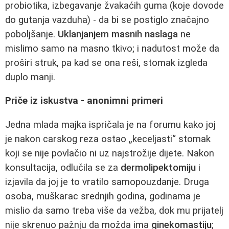
probiotika, izbegavanje žvakaćih guma (koje dovode
do gutanja vazduha) - da bi se postiglo značajno
poboljšanje.
Uklanjanjem masnih naslaga
ne
mislimo samo na masno tkivo; i nadutost može da
proširi struk, pa kad se ona reši, stomak izgleda
duplo manji.
Priče iz iskustva - anonimni primeri
Jedna mlada majka ispričala je na forumu kako joj
je nakon carskog reza ostao „keceljasti“ stomak
koji se nije povlačio ni uz najstrožije dijete. Nakon
konsultacija, odlučila se za
dermolipektomiju
i
izjavila da joj je to vratilo samopouzdanje. Druga
osoba, muškarac srednjih godina, godinama je
mislio da samo treba više da vežba, dok mu prijatelj
nije skrenuo pažnju da možda ima
ginekomastiju
;