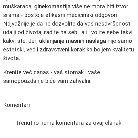
muškaraca,
ginekomastija
više ne mora biti izvor
srama - postoje efikasni medicinski odgovori.
Najvažnije je da ne dozvolite da vas nesavršenost
udalji od života; radite na sebi, ali i volite sebe takvi
kakvi ste. Jer,
uklanjanje masnih naslaga
nije samo
estetski, već i zdravstveni korak ka boljem kvalitetu
života.
Krenite već danas - vaš stomak i vaše
samopouzdanje biće vam zahvalni.
Komentari
Trenutno nema komentara za ovaj članak.