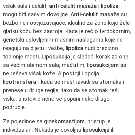
višak sala i celulit,
anti celulit masaža
i
lipoliza
mogu biti sasvim dovoljne.
Anti-celulit masaže
su
bezbolne i osvježavajuće, idealne za žene koje žele
glatku kožu bez zastoja. Kada je reč o tvrdokornim,
genetski uslovljenim masnim naslagama koje ne
reaguju na dijetu i vežbe,
lipoliza
nudi precizno
topionje masti.
Liposukcija
je sledeći korak za one
sa većim obimom sala; međutim,
liposukcijom
se
ne rešava višak kože. A postoji i opcija
lipotransfera
- kada se mast izvadi sa stomaka i
prenese u druge regije, tako da se stomak reši
viška, a istovremeno se popuni neko drugo
područje.
Za pojedince sa
ginekomastijom
, pristup je
individualan. Nekada je dovoljna
liposukcija
ili