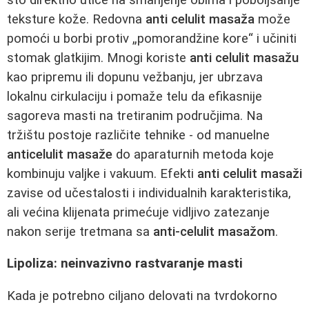
teksture kože. Redovna
anti celulit masaža
može
pomoći u borbi protiv „pomorandžine kore“ i učiniti
stomak glatkijim. Mnogi koriste
anti celulit masažu
kao pripremu ili dopunu vežbanju, jer ubrzava
lokalnu cirkulaciju i pomaže telu da efikasnije
sagoreva masti na tretiranim područjima. Na
tržištu postoje različite tehnike - od manuelne
anticelulit masaže
do aparaturnih metoda koje
kombinuju valjke i vakuum. Efekti
anti celulit masaži
zavise od učestalosti i individualnih karakteristika,
ali većina klijenata primećuje vidljivo zatezanje
nakon serije tretmana sa
anti-celulit masažom
.
Lipoliza: neinvazivno rastvaranje masti
Kada je potrebno ciljano delovati na tvrdokorno