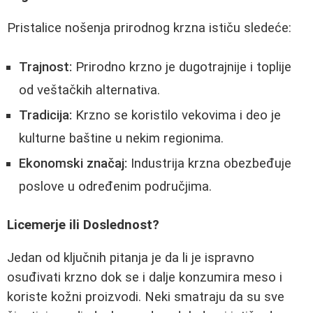
Pristalice nošenja prirodnog krzna ističu sledeće:
Trajnost:
Prirodno krzno je dugotrajnije i toplije
od veštačkih alternativa.
Tradicija:
Krzno se koristilo vekovima i deo je
kulturne baštine u nekim regionima.
Ekonomski značaj:
Industrija krzna obezbeđuje
poslove u određenim područjima.
Licemerje ili Doslednost?
Jedan od ključnih pitanja je da li je ispravno
osuđivati krzno dok se i dalje konzumira meso i
koriste kožni proizvodi. Neki smatraju da su sve