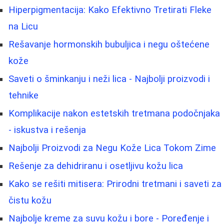
Hiperpigmentacija: Kako Efektivno Tretirati Fleke
na Licu
Rešavanje hormonskih bubuljica i negu oštećene
kože
Saveti o šminkanju i neži lica - Najbolji proizvodi i
tehnike
Komplikacije nakon estetskih tretmana podočnjaka
- iskustva i rešenja
Najbolji Proizvodi za Negu Kože Lica Tokom Zime
Rešenje za dehidriranu i osetljivu kožu lica
Kako se rešiti mitisera: Prirodni tretmani i saveti za
čistu kožu
Najbolje kreme za suvu kožu i bore - Poređenje i