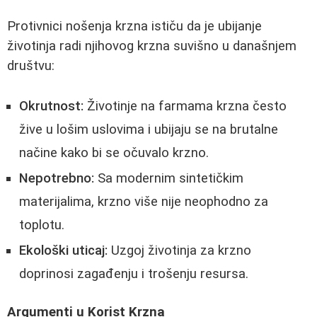
Protivnici nošenja krzna ističu da je ubijanje
životinja radi njihovog krzna suvišno u današnjem
društvu:
Okrutnost:
Životinje na farmama krzna često
žive u lošim uslovima i ubijaju se na brutalne
načine kako bi se očuvalo krzno.
Nepotrebno:
Sa modernim sintetičkim
materijalima, krzno više nije neophodno za
toplotu.
Ekološki uticaj:
Uzgoj životinja za krzno
doprinosi zagađenju i trošenju resursa.
Argumenti u Korist Krzna