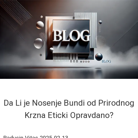
Da Li je Nosenje Bundi od Prirodnog
Krzna Eticki Opravdano?
Radusin Vitas
2025-02-13