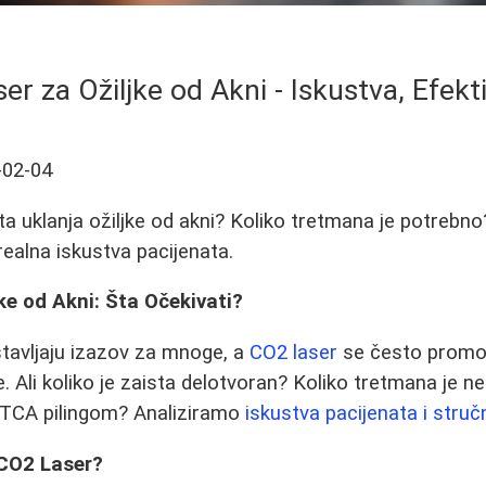
r za Ožiljke od Akni - Iskustva, Efekti
-02-04
sta uklanja ožiljke od akni? Koliko tretmana je potreb
realna iskustva pacijenata.
ke od Akni: Šta Očekivati?
dstavljaju izazov za mnoge, a
CO2 laser
se često promo
e. Ali koliko je zaista delotvoran? Koliko tretmana je 
a TCA pilingom? Analiziramo
iskustva pacijenata i stru
CO2 Laser?