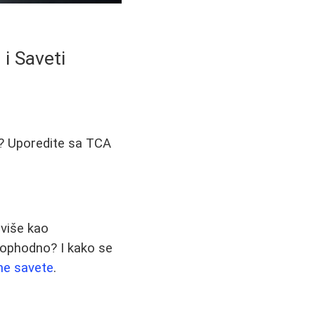
 i Saveti
no? Uporedite sa TCA
više kao
neophodno? I kako se
čne savete
.