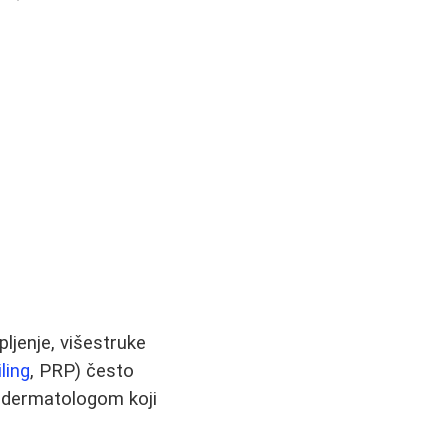
pljenje, višestruke
iling
, PRP) često
a dermatologom koji