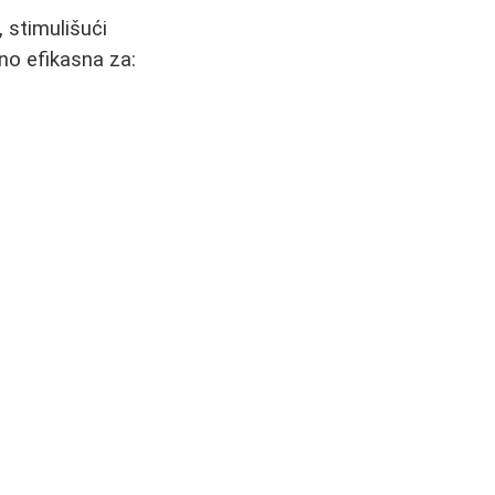
 stimulišući
no efikasna za: