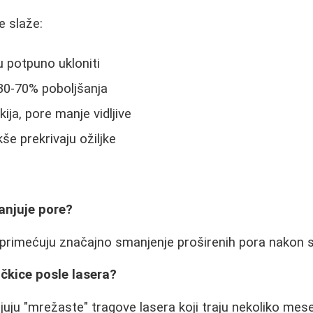
e slaže:
u potpuno ukloniti
30-70% poboljšanja
ija, pore manje vidljive
še prekrivaju ožiljke
anjuje pore?
 primećuju značajno smanjenje proširenih pora nakon s
ačkice posle lasera?
vljuju "mrežaste" tragove lasera koji traju nekoliko me