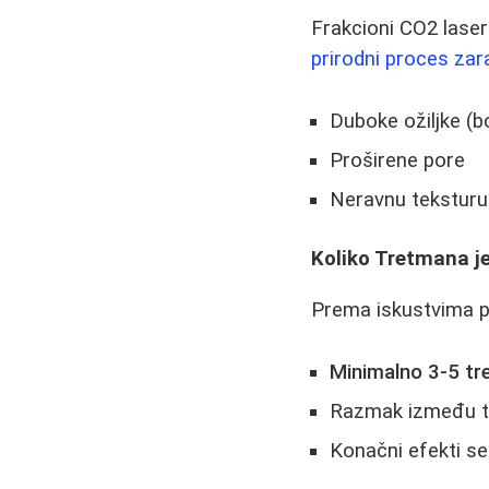
Frakcioni CO2 laser
prirodni proces zar
Duboke ožiljke (bo
Proširene pore
Neravnu teksturu
Koliko Tretmana j
Prema iskustvima p
Minimalno 3-5 t
Razmak između tr
Konačni efekti se