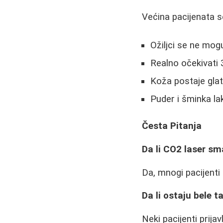
Većina pacijenata s
Ožiljci se ne mog
Realno očekivati 
Koža postaje glatk
Puder i šminka lak
Česta Pitanja
Da li CO2 laser sm
Da, mnogi pacijenti
Da li ostaju bele t
Neki pacijenti prija