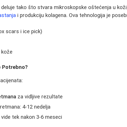
 deluje tako što stvara mikroskopske oštećenja u koži,
astanja
i produkciju kolagena. Ova tehnologija je poseb
x scars i ice pick)
 kože
e Potrebno?
acijenata:
retmana
za vidljive rezultate
etmana: 4-12 nedelja
 vide tek nakon 3-6 meseci