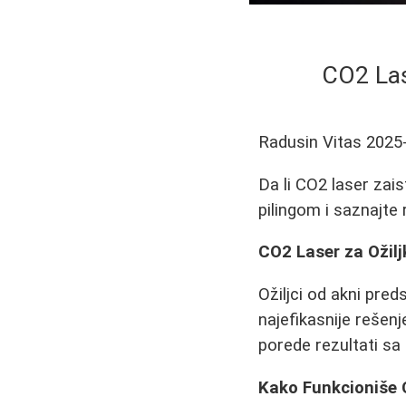
CO2 Lase
Radusin Vitas
2025
Da li CO2 laser zai
pilingom i saznajte 
CO2 Laser za Ožilj
Ožiljci od akni pre
najefikasnije rešenj
porede rezultati s
Kako Funkcioniše 