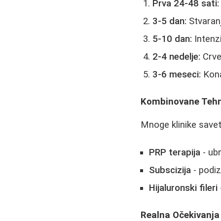
Prva 24-48 sati:
3-5 dan:
Stvaranj
5-10 dan:
Intenzi
2-4 nedelje:
Crve
3-6 meseci:
Kona
Kombinovane Tehni
Mnoge klinike savet
PRP terapija
- ub
Subscizija
- podiz
Hijaluronski fileri
Realna Očekivanja