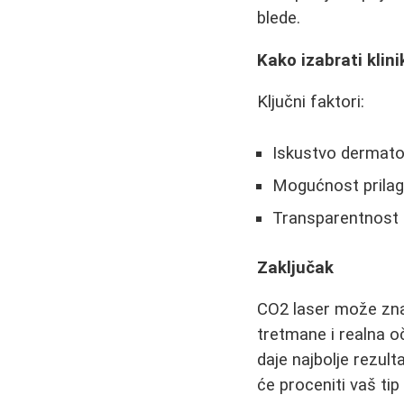
blede.
Kako izabrati klin
Ključni faktori:
Iskustvo dermato
Mogućnost prilag
Transparentnost 
Zaključak
CO2 laser može znača
tretmane i realna 
daje najbolje rezul
će proceniti vaš tip