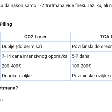
iču da nakon samo 1-2 tretmana vide "neku razliku, ali 
Piling
CO2 Laser
TCA P
Dublje (do dermisa)
Površinski do sredn
7-14 dana intenzivnog oporavka
5-7 dana
200-400€
100-200€
Duboke ožiljke
Površinske ožiljke 
retmana?
a: