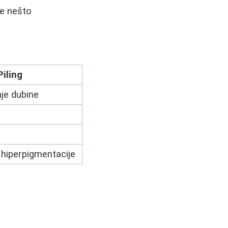
ne nešto
iling
je dubine
i hiperpigmentacije