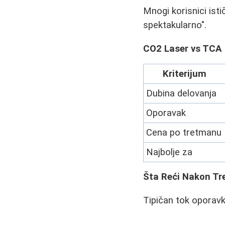
Mnogi korisnici ist
spektakularno".
CO2 Laser vs TCA 
Kriterijum
Dubina delovanja
Oporavak
Cena po tretmanu
Najbolje za
Šta Reći Nakon T
Tipičan tok oporavk