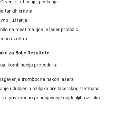
Crvenilo, oticanje, peckanje
e tankih krasta
vno ljuštenje
nilo na mestima gde je laser prolazio
čni rezultati
ke za Bolje Rezultate
uju kombinaciju procedura:
rizgavanje trombocita nakon lasera
anje udubljenih ožiljaka pre laserskog tretmana
- za privremeno popunjavanje najdubljih ožiljaka