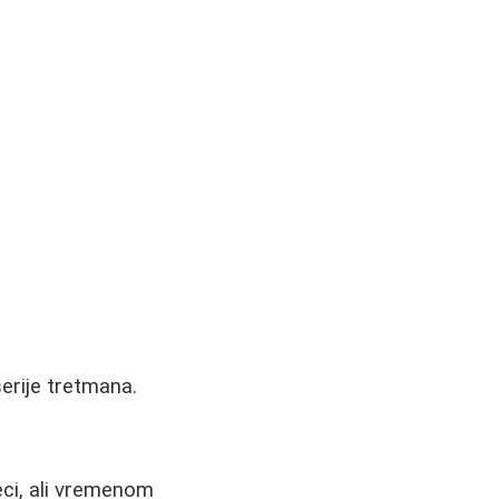
erije tretmana.
seci, ali vremenom