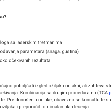
iku?
loga sa laserskim tretmanima
ođavanja parametara (snaga, gustina)
oko očekivanih rezultata
jno poboljšati izgled ožiljaka od akni, ali zahteva str
očekivanja. Kombinacija sa drugim procedurama (TCA
p
tate. Pre donošenja odluke, obavezno se konsultujte s
 ožiljaka i preporučiti optimalan plan lečenja.