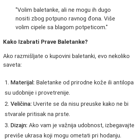
"Volim baletanke, ali ne mogu ih dugo
nositi zbog potpuno ravnog đona. Više
volim cipele sa blagom potpeticom."
Kako Izabrati Prave Baletanke?
Ako razmišljate o kupovini baletanki, evo nekoliko
saveta:
Materijal:
Baletanke od prirodne kože ili antilopa
su udobnije i provetrenije.
Veličina:
Uverite se da nisu preuske kako ne bi
stvarale pritisak na prste.
Dizajn:
Ako vam je važnija udobnost, izbegavajte
previše ukrasa koji mogu ometati pri hodanju.