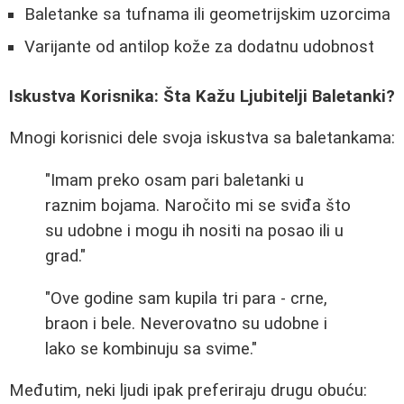
Baletanke sa tufnama ili geometrijskim uzorcima
Varijante od antilop kože za dodatnu udobnost
Iskustva Korisnika: Šta Kažu Ljubitelji Baletanki?
Mnogi korisnici dele svoja iskustva sa baletankama:
"Imam preko osam pari baletanki u
raznim bojama. Naročito mi se sviđa što
su udobne i mogu ih nositi na posao ili u
grad."
"Ove godine sam kupila tri para - crne,
braon i bele. Neverovatno su udobne i
lako se kombinuju sa svime."
Međutim, neki ljudi ipak preferiraju drugu obuću: