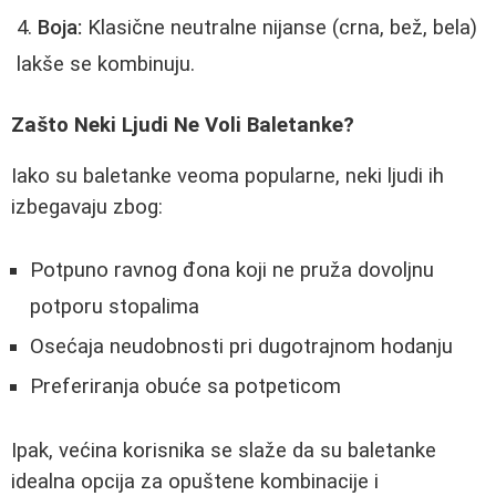
Boja:
Klasične neutralne nijanse (crna, bež, bela)
lakše se kombinuju.
Zašto Neki Ljudi Ne Voli Baletanke?
Iako su baletanke veoma popularne, neki ljudi ih
izbegavaju zbog:
Potpuno ravnog đona koji ne pruža dovoljnu
potporu stopalima
Osećaja neudobnosti pri dugotrajnom hodanju
Preferiranja obuće sa potpeticom
Ipak, većina korisnika se slaže da su baletanke
idealna opcija za opuštene kombinacije i