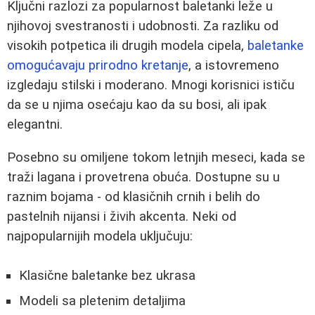
Ključni razlozi za popularnost baletanki leže u
njihovoj svestranosti i udobnosti. Za razliku od
visokih potpetica ili drugih modela cipela,
baletanke
omogućavaju prirodno kretanje
, a istovremeno
izgledaju stilski i moderano. Mnogi korisnici ističu
da se u njima osećaju kao da su bosi, ali ipak
elegantni.
Posebno su omiljene tokom letnjih meseci, kada se
traži lagana i provetrena obuća. Dostupne su u
raznim bojama - od klasičnih crnih i belih do
pastelnih nijansi i živih akcenta. Neki od
najpopularnijih modela uključuju:
Klasične baletanke bez ukrasa
Modeli sa pletenim detaljima