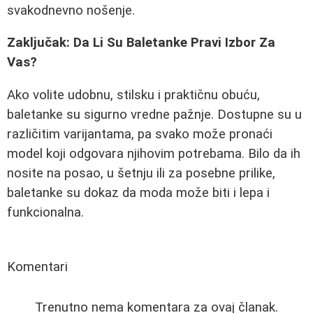
svakodnevno nošenje.
Zaključak: Da Li Su Baletanke Pravi Izbor Za
Vas?
Ako volite udobnu, stilsku i praktičnu obuću,
baletanke su sigurno vredne pažnje. Dostupne su u
različitim varijantama, pa svako može pronaći
model koji odgovara njihovim potrebama. Bilo da ih
nosite na posao, u šetnju ili za posebne prilike,
baletanke su dokaz da moda može biti i lepa i
funkcionalna.
Komentari
Trenutno nema komentara za ovaj članak.