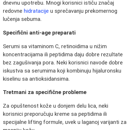
dnevnu upotrebu. Mnogi korisnici ističu značaj
redovne
hidratacije
u sprečavanju prekomernog
lučenja sebuma.
Specifični anti-age preparati
Serumi sa vitaminom C, retinoidima u nižim
koncentracijama ili peptidima daju dobre rezultate
bez zagušivanja pora. Neki korisnici navode dobre
iskustva sa serumima koji kombinuju hijaluronsku
kiselinu sa antioksidansima.
Tretmani za specifične probleme
Za opuštenost kože u donjem delu lica, neki
korisnici preporučuju kreme sa peptidima ili
specijalne lifting formule, uvek u laganoj varijanti za