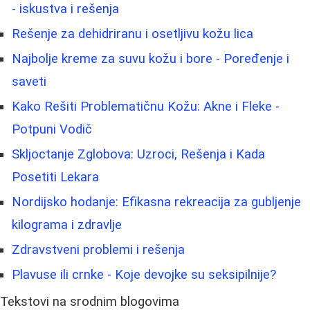
- iskustva i rešenja
Rešenje za dehidriranu i osetljivu kožu lica
Najbolje kreme za suvu kožu i bore - Poređenje i
saveti
Kako Rešiti Problematičnu Kožu: Akne i Fleke -
Potpuni Vodič
Skljoctanje Zglobova: Uzroci, Rešenja i Kada
Posetiti Lekara
Nordijsko hodanje: Efikasna rekreacija za gubljenje
kilograma i zdravlje
Zdravstveni problemi i rešenja
Plavuse ili crnke - Koje devojke su seksipilnije?
Tekstovi na srodnim blogovima