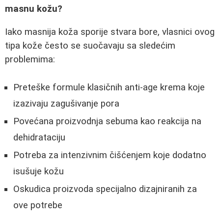
masnu kožu?
Iako masnija koža sporije stvara bore, vlasnici ovog
tipa kože često se suočavaju sa sledećim
problemima:
Preteške formule klasičnih anti-age krema koje
izazivaju zagušivanje pora
Povećana proizvodnja sebuma kao reakcija na
dehidrataciju
Potreba za intenzivnim čišćenjem koje dodatno
isušuje kožu
Oskudica proizvoda specijalno dizajniranih za
ove potrebe