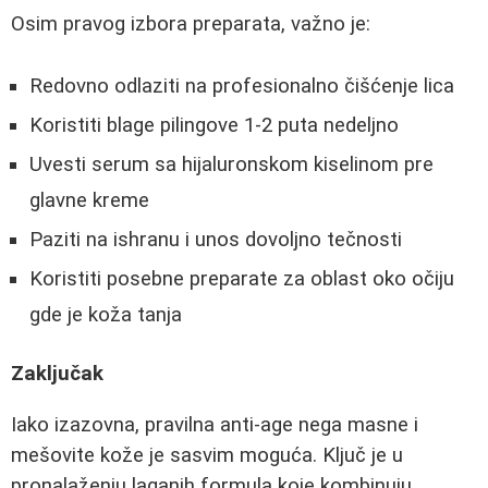
Osim pravog izbora preparata, važno je:
Redovno odlaziti na profesionalno čišćenje lica
Koristiti blage pilingove 1-2 puta nedeljno
Uvesti serum sa hijaluronskom kiselinom pre
glavne kreme
Paziti na ishranu i unos dovoljno tečnosti
Koristiti posebne preparate za oblast oko očiju
gde je koža tanja
Zaključak
Iako izazovna, pravilna anti-age nega masne i
mešovite kože je sasvim moguća. Ključ je u
pronalaženju laganih formula koje kombinuju