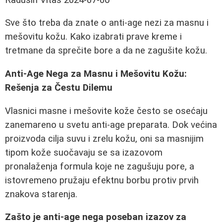
Sve što treba da znate o anti-age nezi za masnu i
mešovitu kožu. Kako izabrati prave kreme i
tretmane da sprečite bore a da ne zagušite kožu.
Anti-Age Nega za Masnu i Mešovitu Kožu:
Rešenja za Čestu Dilemu
Vlasnici masne i mešovite kože često se osećaju
zanemareno u svetu anti-age preparata. Dok većina
proizvoda cilja suvu i zrelu kožu, oni sa masnijim
tipom kože suočavaju se sa izazovom
pronalaženja formula koje ne zagušuju pore, a
istovremeno pružaju efektnu borbu protiv prvih
znakova starenja.
Zašto je anti-age nega poseban izazov za