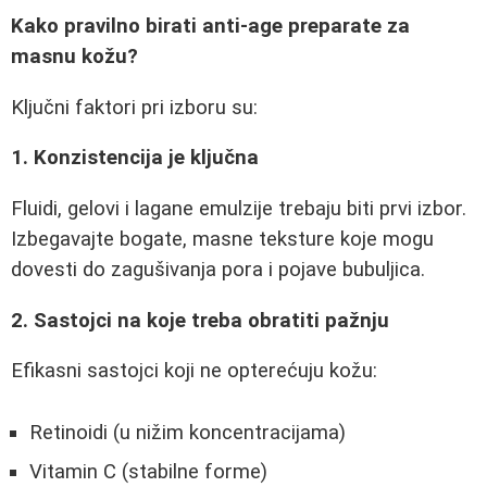
Kako pravilno birati anti-age preparate za
masnu kožu?
Ključni faktori pri izboru su:
1. Konzistencija je ključna
Fluidi, gelovi i lagane emulzije trebaju biti prvi izbor.
Izbegavajte bogate, masne teksture koje mogu
dovesti do zagušivanja pora i pojave bubuljica.
2. Sastojci na koje treba obratiti pažnju
Efikasni sastojci koji ne opterećuju kožu:
Retinoidi (u nižim koncentracijama)
Vitamin C (stabilne forme)