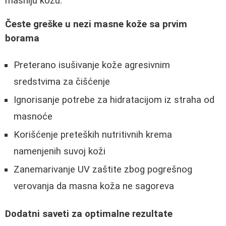
masniju kožu.
Česte greške u nezi masne kože sa prvim
borama
Preterano isušivanje kože agresivnim
sredstvima za čišćenje
Ignorisanje potrebe za hidratacijom iz straha od
masnoće
Korišćenje preteških nutritivnih krema
namenjenih suvoj koži
Zanemarivanje UV zaštite zbog pogrešnog
verovanja da masna koža ne sagoreva
Dodatni saveti za optimalne rezultate