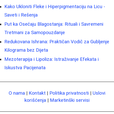
Kako Ukloniti Fleke i Hiperpigmentaciju na Licu -
Saveti i Rešenja
Put ka Osećaju Blagostanja: Rituali i Savremeni
Tretmani za Samopouzdanje
Redukovana Ishrana: Praktičan Vodič za Gubljenje
Kilograma bez Dijeta
Mezoterapija i Lipoliza: Istraživanje Efekata i
Iskustva Pacijenata
O nama
|
Kontakt
|
Politika privatnosti
|
Uslovi
korišćenja
|
Marketinški servisi