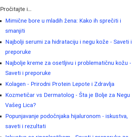
Pročitajte i...
Mimične bore u mladih žena: Kako ih sprečiti i
smanjiti
Najbolji serumi za hidrataciju i negu kože - Saveti i
preporuke
Najbolje kreme za osetljivu i problematičnu kožu -
Saveti i preporuke
Kolagen - Prirodni Protein Lepote i Zdravlja
Kozmetičar vs Dermatolog - Šta je Bolje za Negu
Vašeg Lica?
Popunjavanje podočnjaka hijaluronom - iskustva,
saveti i rezultati