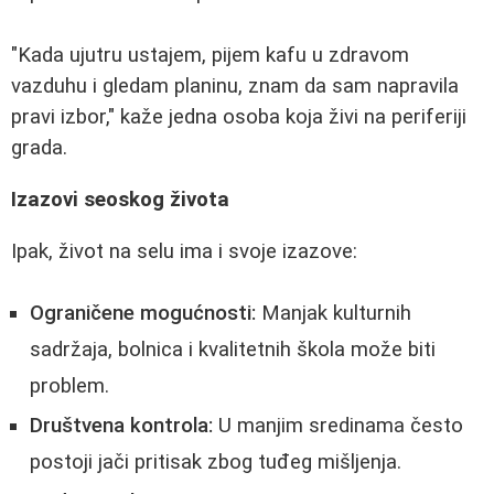
"Kada ujutru ustajem, pijem kafu u zdravom
vazduhu i gledam planinu, znam da sam napravila
pravi izbor," kaže jedna osoba koja živi na periferiji
grada.
Izazovi seoskog života
Ipak, život na selu ima i svoje izazove:
Ograničene mogućnosti:
Manjak kulturnih
sadržaja, bolnica i kvalitetnih škola može biti
problem.
Društvena kontrola:
U manjim sredinama često
postoji jači pritisak zbog tuđeg mišljenja.