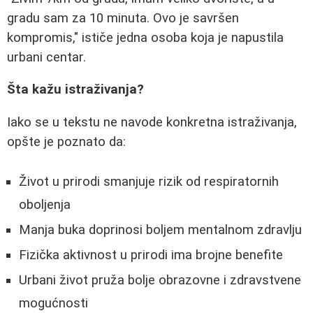
gradu sam za 10 minuta. Ovo je savršen
kompromis," ističe jedna osoba koja je napustila
urbani centar.
Šta kažu istraživanja?
Iako se u tekstu ne navode konkretna istraživanja,
opšte je poznato da:
Život u prirodi smanjuje rizik od respiratornih
oboljenja
Manja buka doprinosi boljem mentalnom zdravlju
Fizička aktivnost u prirodi ima brojne benefite
Urbani život pruža bolje obrazovne i zdravstvene
mogućnosti