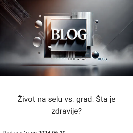
Život na selu vs. grad: Šta je
zdravije?
Radusin Vitas
2024-06-19