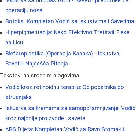
Iskustva sa rinoplastikom - Saveti i preporuke za
operaciju nosa
Botoks: Kompletan Vodič sa Iskustvima i Savetima
Hiperpigmentacija: Kako Efektivno Tretirati Fleke
na Licu
Blefaroplastika (Operacija Kapaka) - Iskustva,
Saveti i Najčešća Pitanja
Tekstovi na srodnim blogovima
Vodič kroz retinoidnu terapiju: Od početnika do
stručnjaka
Iskustva sa kremama za samopotamnjivanje: Vodič
kroz najbolje proizvode i savete
ABS Dijeta: Kompletan Vodič za Ravn Stomak i