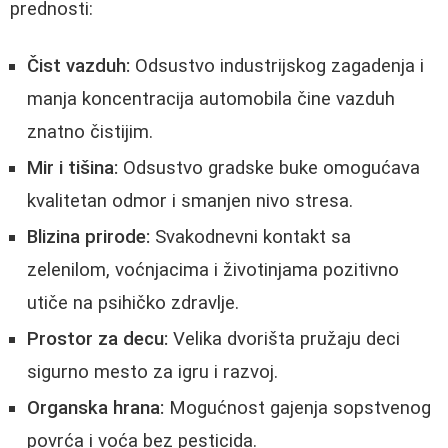
prednosti:
Čist vazduh:
Odsustvo industrijskog zagadenja i
manja koncentracija automobila čine vazduh
znatno čistijim.
Mir i tišina:
Odsustvo gradske buke omogućava
kvalitetan odmor i smanjen nivo stresa.
Blizina prirode:
Svakodnevni kontakt sa
zelenilom, voćnjacima i životinjama pozitivno
utiče na psihičko zdravlje.
Prostor za decu:
Velika dvorišta pružaju deci
sigurno mesto za igru i razvoj.
Organska hrana:
Mogućnost gajenja sopstvenog
povrća i voća bez pesticida.