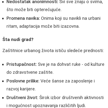
Nedostatak anonimnosti:
Svi sve znaju o svima,
što može biti opterećujuće.
Promena navika:
Onima koji su navikli na urbani
ritam, adaptacija može biti izazovna.
Šta nudi grad?
Zaštitnice urbanog života ističu sledeće prednosti:
Pristupačnost:
Sve je na dohvat ruke - od kulture
do zdravstvene zaštite.
Poslovne prilike:
Veće šanse za zaposlenje i
razvoj karijere.
Društveni život:
Širok izbor društvenih aktivnosti
i mogućnost upoznavanja različitih ljudi.