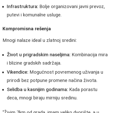
Infrastruktura:
Bolje organizovani javni prevoz,
putevi i komunalne usluge.
Kompromisna rešenja
Mnogi nalaze ideal u zlatnoj sredini:
Život u prigradskim naseljima:
Kombinacija mira
i blizine gradskih sadržaja.
Vikendice:
Mogućnost povremenog uživanja u
prirodi bez potpune promene načina života.
Selidba u kasnijim godinama:
Kada porastu
deca, mnogi biraju mirniju sredinu.
"Živim 7km od grada, imam veliko dvorište, a u