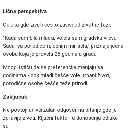
Lična perspektiva
Odluka gde živeti često zavisi od životne faze:
"Kada sam bila mlađa, volela sam gradsku vrevu.
Sada, sa porodicom, cenim mir sela," priznaje jedna
osoba koja je provela 25 godina u gradu.
Mnogi ističu da se preferencije menjaju sa
godinama - dok mladi češće vole urbani život,
porodične osobe češće teže prirodi.
Zaključak
Ne postoji univerzalan odgovor na pitanje gde je
zdravije živeti. Ključni faktori u donošenju odluke
su: